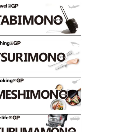
薄着になる季節の夏こそ“映える”タフな腕時計を。G-
【編
SHOCK「GRAVITYMASTER」は本当に機能も見た…
らイ
PR
トピッ