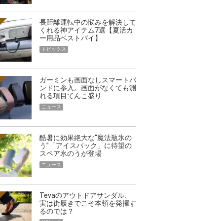
長距離運転中の悩みを解決して
くれる神アイテム7選【夏活カ
ー用品ベストバイ】
トピックス
ガーミンも画面なしスマートバ
ンドに参入。画面がなくても測
れる項目てんこ盛り
ニュース
酷暑に効果絶大な“魔法瓶氷の
う”「アイスパック」に待望の
スペア氷のうが登場
ニュース
Tevaのアウトドアサンダル、
実は街履きでこそ本領を発揮す
るのでは？