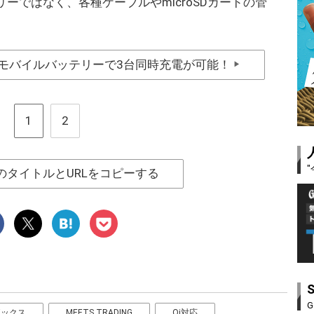
ーではなく、各種ケーブルやmicroSDカードの管
hのモバイルバッテリーで3台同時充電が可能！
▶
1
2
のタイトルとURLをコピーする
G
ボックス
MEETS TRADING
Qi対応