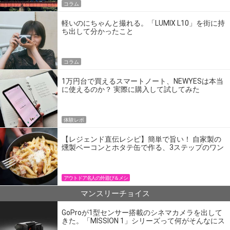
コラム
軽いのにちゃんと撮れる。「LUMIX L10」を街に持
ち出して分かったこと
コラム
1万円台で買えるスマートノート、NEWYESは本当
に使えるのか？ 実際に購入して試してみた
体験レポ
【レジェンド直伝レシピ】簡単で旨い！ 自家製の
燻製ベーコンとホタテ缶で作る、3ステップのワン
パン飯
アウトドア名人の外遊び＆メシ
マンスリーチョイス
GoProが1型センサー搭載のシネマカメラを出して
きた。「MISSION 1」シリーズって何がそんなにス
ゴいの？