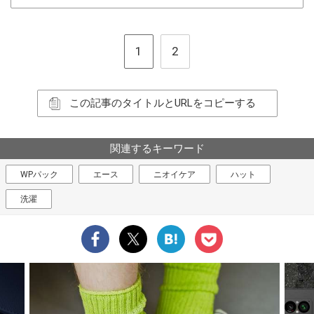
1
2
この記事のタイトルとURLをコピーする
関連するキーワード
WPパック
エース
ニオイケア
ハット
洗濯