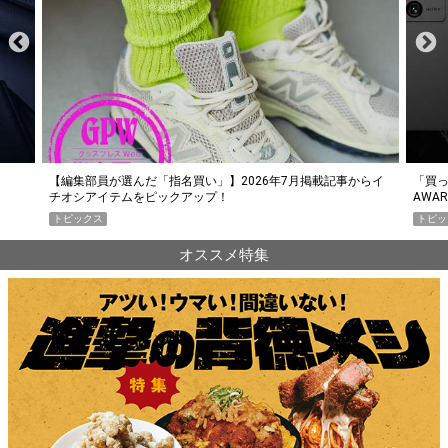
らイ
「買って損なし」の極上スマホ5選【GoodsPress 2026上半期
薄着に
AWARD】
SHO
トピックス
PR
オススメ特集