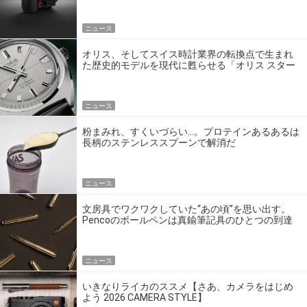
ニュース
オリス、そしてスイス時計業界の転換点で生まれ
た歴史的モデルを現代に甦らせる「オリス スター
エディション」
ニュース
粉まみれ、すくいづらい…。プロテインあるあるは
長柄のステンレススプーンで解消だ
ニュース
文房具でワクワクしていた“あの頃”を思い出す。
Pencoのボールペンは真鍮筆記具のひとつの到達
点だ
ニュース
いきなりライカのススメ【さあ、カメラをはじめ
よう 2026 CAMERA STYLE】