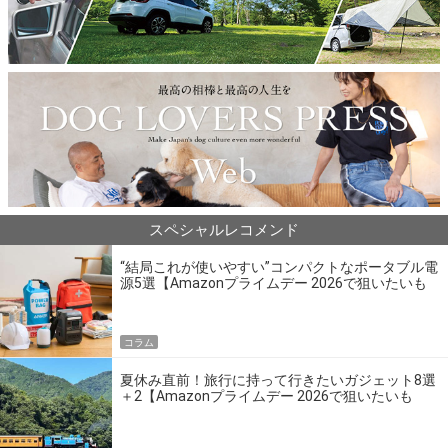
スペシャルレコメンド
“結局これが使いやすい”コンパクトなポータブル電
源5選【Amazonプライムデー 2026で狙いたいも
の】
コラム
夏休み直前！旅行に持って行きたいガジェット8選
＋2【Amazonプライムデー 2026で狙いたいも
の】