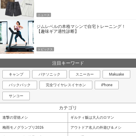
エア
ニュース
ジムレベルの本格マシンで自宅トレーニング！
【趣味ギア適性診断】
トピックス
注目キーワード
キャンプ
パナソニック
スニーカー
Makuake
バックパック
完全ワイヤレスイヤホン
iPhone
サンコー
カテゴリ
進撃の背徳メシ
ギルティ飯は大人のロマン
梅雨モノグランプリ2026
アウトドア名人の外遊び＆メシ