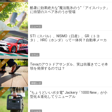
6位
酷暑に効果絶大な“魔法瓶氷のう”「アイスパック」
に待望のスペア氷のうが登場
ニュース
7位
STI（スバル）、NISMO（日産）、GR（トヨ
タ）、HRC（ホンダ）って一体何？自動車メーカ
ーの4大ワークスブランドを探る
コラム
8位
Tevaのアウトドアサンダル、実は街履きでこそ本
領を発揮するのでは？
体験レポ
9位
“ちょうどいいポタ電” Jackery「1000 New」が小
型化＆進化してリニューアル
ニュース