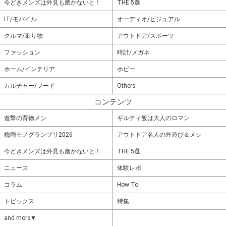
今どきメンズは外見も磨かないと！
THE 5選
IT/モバイル
オーディオ/ビジュアル
クルマ/乗り物
アウトドア/スポーツ
ファッション
時計/メガネ
ホーム/インテリア
ホビー
カルチャー/フード
Others
コンテンツ
進撃の背徳メシ
ギルティ飯は大人のロマン
梅雨モノグランプリ2026
アウトドア名人の外遊び＆メシ
今どきメンズは外見も磨かないと！
THE 5選
ニュース
体験レポ
コラム
How To
トピックス
特集
and more▼