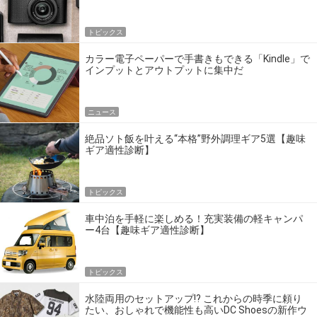
トピックス
カラー電子ペーパーで手書きもできる「Kindle」で
インプットとアウトプットに集中だ
ニュース
絶品ソト飯を叶える“本格”野外調理ギア5選【趣味
ギア適性診断】
トピックス
車中泊を手軽に楽しめる！充実装備の軽キャンパ
ー4台【趣味ギア適性診断】
トピックス
水陸両用のセットアップ!? これからの時季に頼り
たい、おしゃれで機能性も高いDC Shoesの新作ウ