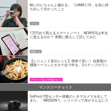
軽いのにちゃんと撮れる。「LUMIX L10」を街に持
ち出して分かったこと
コラム
1万円台で買えるスマートノート、NEWYESは本当
に使えるのか？ 実際に購入して試してみた
体験レポ
【レジェンド直伝レシピ】簡単で旨い！ 自家製の
燻製ベーコンとホタテ缶で作る、3ステップのワン
パン飯
アウトドア名人の外遊び＆メシ
マンスリーチョイス
GoProが1型センサー搭載のシネマカメラを出して
きた。「MISSION 1」シリーズって何がそんなにス
ゴいの？