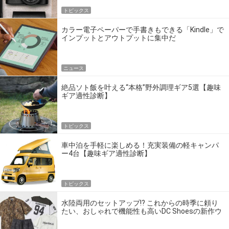
トピックス
カラー電子ペーパーで手書きもできる「Kindle」で
インプットとアウトプットに集中だ
ニュース
絶品ソト飯を叶える“本格”野外調理ギア5選【趣味
ギア適性診断】
トピックス
車中泊を手軽に楽しめる！充実装備の軽キャンパ
ー4台【趣味ギア適性診断】
トピックス
水陸両用のセットアップ!? これからの時季に頼り
たい、おしゃれで機能性も高いDC Shoesの新作ウ
エア