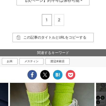
【次ページ】約半年は保存可能
▶
1
2
この記事のタイトルとURLをコピーする
関連するキーワード
お米
メスティン
渡辺米穀店