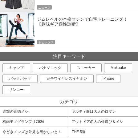
ニュース
ジムレベルの本格マシンで自宅トレーニング！
【趣味ギア適性診断】
トピックス
注目キーワード
キャンプ
パナソニック
スニーカー
Makuake
バックパック
完全ワイヤレスイヤホン
iPhone
サンコー
カテゴリ
進撃の背徳メシ
ギルティ飯は大人のロマン
梅雨モノグランプリ2026
アウトドア名人の外遊び＆メシ
今どきメンズは外見も磨かないと！
THE 5選