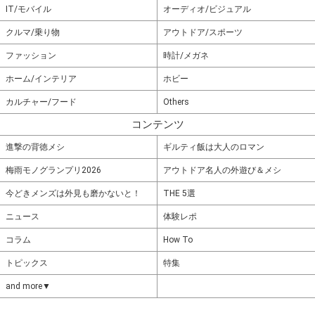
IT/モバイル
オーディオ/ビジュアル
クルマ/乗り物
アウトドア/スポーツ
ファッション
時計/メガネ
ホーム/インテリア
ホビー
カルチャー/フード
Others
コンテンツ
進撃の背徳メシ
ギルティ飯は大人のロマン
梅雨モノグランプリ2026
アウトドア名人の外遊び＆メシ
今どきメンズは外見も磨かないと！
THE 5選
ニュース
体験レポ
コラム
How To
トピックス
特集
and more▼