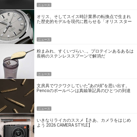
ニュース
オリス、そしてスイス時計業界の転換点で生まれ
た歴史的モデルを現代に甦らせる「オリス スター
エディション」
ニュース
粉まみれ、すくいづらい…。プロテインあるあるは
長柄のステンレススプーンで解消だ
ニュース
文房具でワクワクしていた“あの頃”を思い出す。
Pencoのボールペンは真鍮筆記具のひとつの到達
点だ
ニュース
いきなりライカのススメ【さあ、カメラをはじめ
よう 2026 CAMERA STYLE】