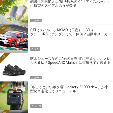
酷暑に効果絶大な“魔法瓶氷のう”「アイスパック」
に待望のスペア氷のうが登場
ニュース
7位
STI（スバル）、NISMO（日産）、GR（トヨ
タ）、HRC（ホンダ）って一体何？自動車メーカ
ーの4大ワークスブランドを探る
コラム
8位
防水シューズなのに“雨の日専用”に見えない。メレ
ルの新型「SpeedARC Matis」は街履きでも映える
ニュース
9位
“ちょうどいいポタ電” Jackery「1000 New」が小
型化＆進化してリニューアル
ニュース