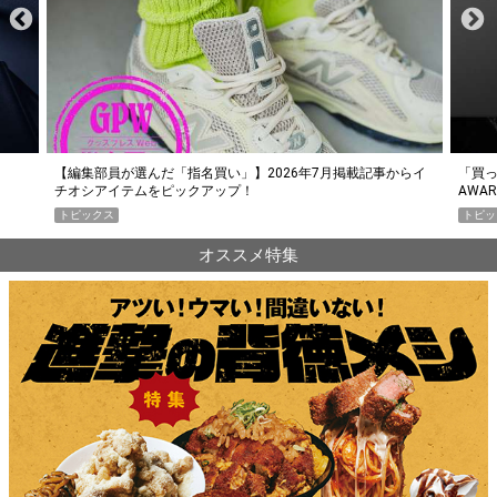
らイ
「買って損なし」の極上スマホ5選【GoodsPress 2026上半期
薄着に
AWARD】
SHO
トピックス
PR
オススメ特集