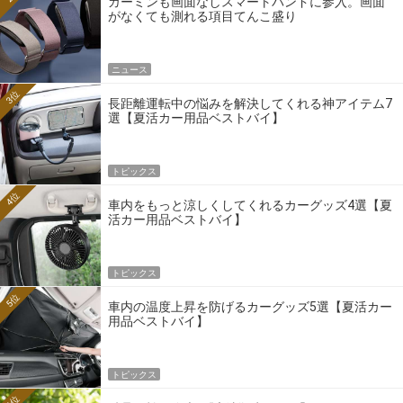
ガーミンも画面なしスマートバンドに参入。画面
がなくても測れる項目てんこ盛り
ニュース
3位
長距離運転中の悩みを解決してくれる神アイテム7
選【夏活カー用品ベストバイ】
トピックス
4位
車内をもっと涼しくしてくれるカーグッズ4選【夏
活カー用品ベストバイ】
トピックス
5位
車内の温度上昇を防げるカーグッズ5選【夏活カー
用品ベストバイ】
トピックス
6位