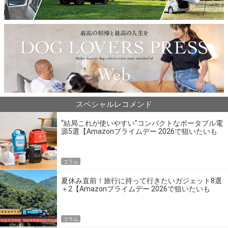
スペシャルレコメンド
“結局これが使いやすい”コンパクトなポータブル電
源5選【Amazonプライムデー 2026で狙いたいも
の】
コラム
夏休み直前！旅行に持って行きたいガジェット8選
＋2【Amazonプライムデー 2026で狙いたいも
の】
コラム