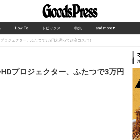
ム
How To
トピックス
特集
and more▼
Dプロジェクター、ふたつで3万円未満って超高コスパ！
ルHDプロジェクター、ふたつで3万円