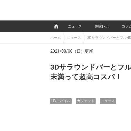
e
ニュース
体験レポ
コラ
ホーム
ニュース
3DサラウンドバーとフルH
2021/08/08（日）更新
3Dサラウンドバーとフ
未満って超高コスパ！
IT/モバイル
ガジェット
ニュース