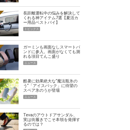
長距離運転中の悩みを解決して
くれる神アイテム7選【夏活カ
ー用品ベストバイ】
トピックス
ガーミンも画面なしスマートバ
ンドに参入。画面がなくても測
れる項目てんこ盛り
ニュース
酷暑に効果絶大な“魔法瓶氷の
う”「アイスパック」に待望の
スペア氷のうが登場
ニュース
Tevaのアウトドアサンダル、
実は街履きでこそ本領を発揮す
るのでは？