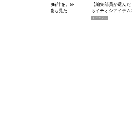
の夏こそ“映える”タフな腕時計を。G-
【編集部員が選んだ「
VITYMASTER」は本当に機能も見た…
らイチオシアイテム
トピックス