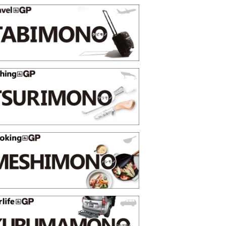
選【GoodsPress 2026上半
薄着になる季節の夏こそ“映える
SHOCK「GRAVITYMASTE
PR