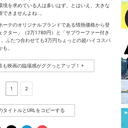
環境を求めている人は多いはず。とはいえ、大きな
断できませんよね…。
ホーテのオリジナルブランドである情熱価格から登
クター」（2万1780円）と「サブウーファー付き
円）。ふたつ合わせても3万円ちょっとの超ハイコスパ
かも。
音も映画の臨場感がググっとアップ！
▶
1
2
のタイトルとURLをコピーする