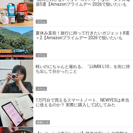
源5選【Amazonプライムデー 2026で狙いたいも
の】
コラム
夏休み直前！旅行に持って行きたいガジェット8選
＋2【Amazonプライムデー 2026で狙いたいも
の】
コラム
軽いのにちゃんと撮れる。「LUMIX L10」を街に持
ち出して分かったこと
コラム
1万円台で買えるスマートノート、NEWYESは本当
に使えるのか？ 実際に購入して試してみた
体験レポ