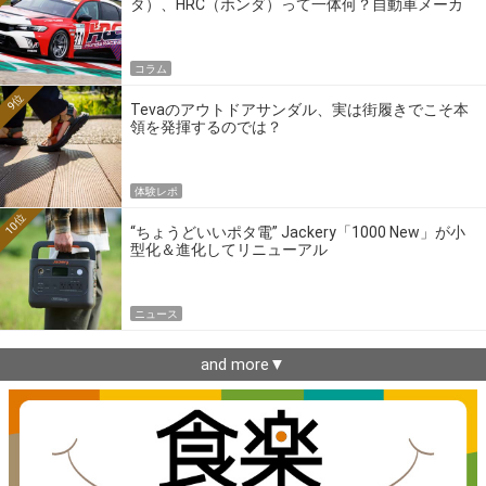
タ）、HRC（ホンダ）って一体何？自動車メーカ
ーの4大ワークスブランドを探る
コラム
9位
Tevaのアウトドアサンダル、実は街履きでこそ本
領を発揮するのでは？
体験レポ
10位
“ちょうどいいポタ電” Jackery「1000 New」が小
型化＆進化してリニューアル
ニュース
and more▼