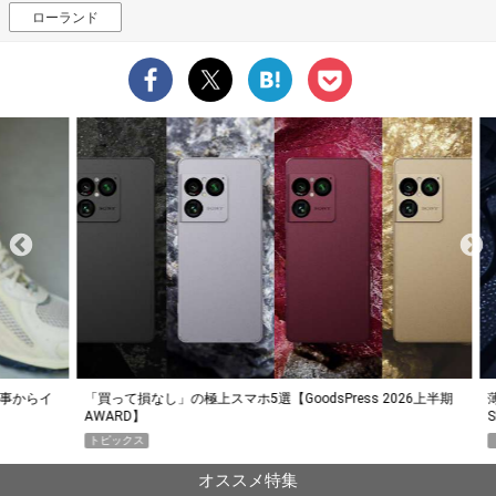
ローランド
らイ
「買って損なし」の極上スマホ5選【GoodsPress 2026上半期
薄着に
AWARD】
SHO
トピックス
PR
オススメ特集