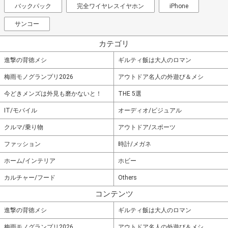
バックパック
完全ワイヤレスイヤホン
iPhone
サンコー
カテゴリ
進撃の背徳メシ
ギルティ飯は大人のロマン
梅雨モノグランプリ2026
アウトドア名人の外遊び＆メシ
今どきメンズは外見も磨かないと！
THE 5選
IT/モバイル
オーディオ/ビジュアル
クルマ/乗り物
アウトドア/スポーツ
ファッション
時計/メガネ
ホーム/インテリア
ホビー
カルチャー/フード
Others
コンテンツ
進撃の背徳メシ
ギルティ飯は大人のロマン
梅雨モノグランプリ2026
アウトドア名人の外遊び＆メシ