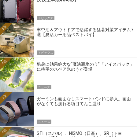
2026上半期AWARD】
トピックス
5位
車中泊＆アウトドアで活躍する猛暑対策アイテム7
選【夏活カー用品ベストバイ】
トピックス
6位
酷暑に効果絶大な“魔法瓶氷のう”「アイスパック」
に待望のスペア氷のうが登場
ニュース
7位
ガーミンも画面なしスマートバンドに参入。画面
がなくても測れる項目てんこ盛り
ニュース
8位
STI（スバル）、NISMO（日産）、GR（トヨ