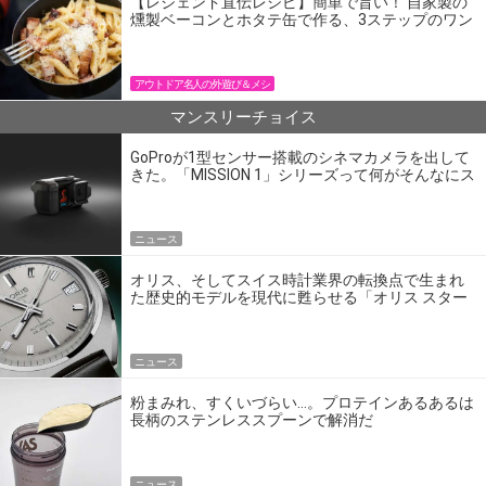
【レジェンド直伝レシピ】簡単で旨い！ 自家製の
燻製ベーコンとホタテ缶で作る、3ステップのワン
パン飯
アウトドア名人の外遊び＆メシ
マンスリーチョイス
GoProが1型センサー搭載のシネマカメラを出して
きた。「MISSION 1」シリーズって何がそんなにス
ゴいの？
ニュース
オリス、そしてスイス時計業界の転換点で生まれ
た歴史的モデルを現代に甦らせる「オリス スター
エディション」
ニュース
粉まみれ、すくいづらい…。プロテインあるあるは
長柄のステンレススプーンで解消だ
ニュース