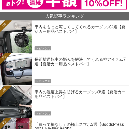
人気記事ランキング
1位
車内をもっと涼しくしてくれるカーグッズ4選【夏
活カー用品ベストバイ】
トピックス
2位
長距離運転中の悩みを解決してくれる神アイテム7
選【夏活カー用品ベストバイ】
トピックス
3位
車内の温度上昇を防げるカーグッズ5選【夏活カー
用品ベストバイ】
トピックス
4位
「買って損なし」の極上スマホ5選【GoodsPress