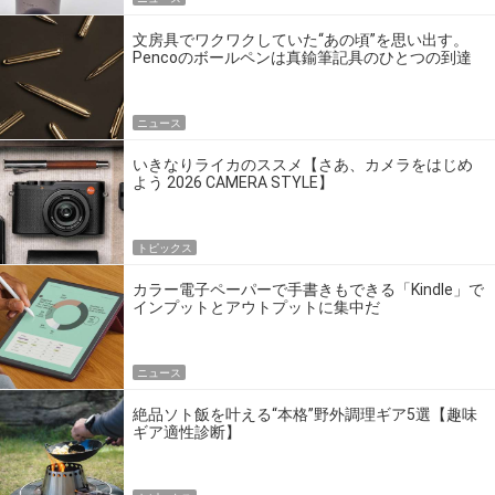
文房具でワクワクしていた“あの頃”を思い出す。
Pencoのボールペンは真鍮筆記具のひとつの到達
点だ
ニュース
いきなりライカのススメ【さあ、カメラをはじめ
よう 2026 CAMERA STYLE】
トピックス
カラー電子ペーパーで手書きもできる「Kindle」で
インプットとアウトプットに集中だ
ニュース
絶品ソト飯を叶える“本格”野外調理ギア5選【趣味
ギア適性診断】