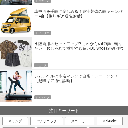
トピックス
車中泊を手軽に楽しめる！充実装備の軽キャンパ
ー4台【趣味ギア適性診断】
トピックス
水陸両用のセットアップ!? これからの時季に頼り
たい、おしゃれで機能性も高いDC Shoesの新作ウ
エア
ニュース
ジムレベルの本格マシンで自宅トレーニング！
【趣味ギア適性診断】
トピックス
注目キーワード
キャンプ
パナソニック
スニーカー
Makuake