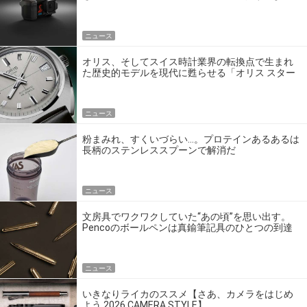
ゴいの？
ニュース
オリス、そしてスイス時計業界の転換点で生まれ
た歴史的モデルを現代に甦らせる「オリス スター
エディション」
ニュース
粉まみれ、すくいづらい…。プロテインあるあるは
長柄のステンレススプーンで解消だ
ニュース
文房具でワクワクしていた“あの頃”を思い出す。
Pencoのボールペンは真鍮筆記具のひとつの到達
点だ
ニュース
いきなりライカのススメ【さあ、カメラをはじめ
よう 2026 CAMERA STYLE】