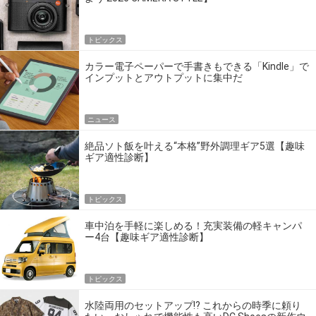
トピックス
カラー電子ペーパーで手書きもできる「Kindle」で
インプットとアウトプットに集中だ
ニュース
絶品ソト飯を叶える“本格”野外調理ギア5選【趣味
ギア適性診断】
トピックス
車中泊を手軽に楽しめる！充実装備の軽キャンパ
ー4台【趣味ギア適性診断】
トピックス
水陸両用のセットアップ!? これからの時季に頼り