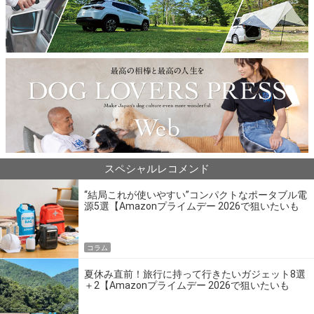
スペシャルレコメンド
“結局これが使いやすい”コンパクトなポータブル電
源5選【Amazonプライムデー 2026で狙いたいも
の】
コラム
夏休み直前！旅行に持って行きたいガジェット8選
＋2【Amazonプライムデー 2026で狙いたいも
の】