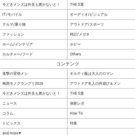
今どきメンズは外見も磨かないと！
THE 5選
IT/モバイル
オーディオ/ビジュアル
クルマ/乗り物
アウトドア/スポーツ
ファッション
時計/メガネ
ホーム/インテリア
ホビー
カルチャー/フード
Others
コンテンツ
進撃の背徳メシ
ギルティ飯は大人のロマン
梅雨モノグランプリ2026
アウトドア名人の外遊び＆メシ
今どきメンズは外見も磨かないと！
THE 5選
ニュース
体験レポ
コラム
How To
トピックス
特集
and more▼