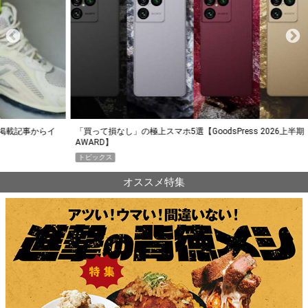
らイ
「買って損なし」の極上スマホ5選【GoodsPress 2026上半期
薄着に
AWARD】
SHO
トピックス
PR
オススメ特集