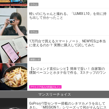
コラム
軽いのにちゃんと撮れる。「LUMIX L10」を街に持
ち出して分かったこと
コラム
1万円台で買えるスマートノート、NEWYESは本当
に使えるのか？ 実際に購入して試してみた
体験レポ
【レジェンド直伝レシピ】簡単で旨い！ 自家製の
燻製ベーコンとホタテ缶で作る、3ステップのワン
パン飯
アウトドア名人の外遊び＆メシ
マンスリーチョイス
GoProが1型センサー搭載のシネマカメラを出して
きた。「MISSION 1」シリーズって何がそんなにス