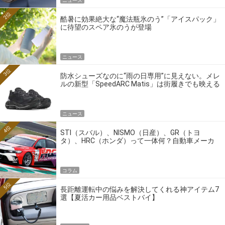
ニュース
2位
酷暑に効果絶大な“魔法瓶氷のう”「アイスパック」
に待望のスペア氷のうが登場
ニュース
3位
防水シューズなのに“雨の日専用”に見えない。メレ
ルの新型「SpeedARC Matis」は街履きでも映える
ニュース
4位
STI（スバル）、NISMO（日産）、GR（トヨ
タ）、HRC（ホンダ）って一体何？自動車メーカ
ーの4大ワークスブランドを探る
コラム
5位
長距離運転中の悩みを解決してくれる神アイテム7
選【夏活カー用品ベストバイ】