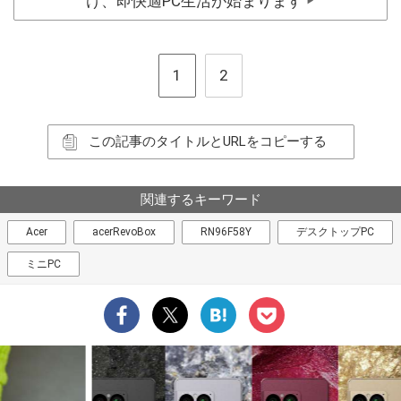
け、即快適PC生活が始まります
▶
1
2
この記事のタイトルとURLをコピーする
関連するキーワード
Acer
acerRevoBox
RN96F58Y
デスクトップPC
ミニPC