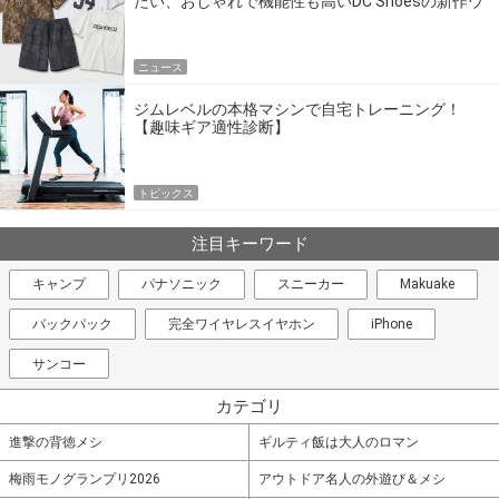
たい、おしゃれで機能性も高いDC Shoesの新作ウ
エア
ニュース
ジムレベルの本格マシンで自宅トレーニング！
【趣味ギア適性診断】
トピックス
注目キーワード
キャンプ
パナソニック
スニーカー
Makuake
バックパック
完全ワイヤレスイヤホン
iPhone
サンコー
カテゴリ
進撃の背徳メシ
ギルティ飯は大人のロマン
梅雨モノグランプリ2026
アウトドア名人の外遊び＆メシ