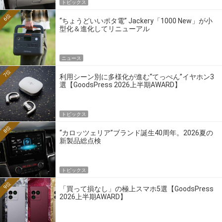
トピックス
6位
“ちょうどいいポタ電” Jackery「1000 New」が小
型化＆進化してリニューアル
ニュース
7位
利用シーン別に多様化が進む“てっぺん”イヤホン3
選【GoodsPress 2026上半期AWARD】
トピックス
8位
“カロッツェリア”ブランド誕生40周年。2026夏の
新製品総点検
トピックス
9位
「買って損なし」の極上スマホ5選【GoodsPress
2026上半期AWARD】