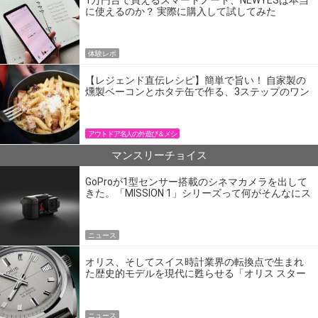
1万円台で買えるスマートノート、NEWYESは本当
に使えるのか？ 実際に購入して試してみた
体験レポ
【レジェンド直伝レシピ】簡単で旨い！ 自家製の
燻製ベーコンとホタテ缶で作る、3ステップのワン
パン飯
アウトドア名人の外遊び＆メシ
マンスリーチョイス
GoProが1型センサー搭載のシネマカメラを出して
きた。「MISSION 1」シリーズって何がそんなにス
ゴいの？
ニュース
オリス、そしてスイス時計業界の転換点で生まれ
た歴史的モデルを現代に甦らせる「オリス スター
エディション」
ニュース