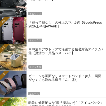
トピックス
4位
「買って損なし」の極上スマホ5選【GoodsPress
2026上半期AWARD】
トピックス
5位
車中泊＆アウトドアで活躍する猛暑対策アイテム7
選【夏活カー用品ベストバイ】
トピックス
6位
ガーミンも画面なしスマートバンドに参入。画面
がなくても測れる項目てんこ盛り
ニュース
7位
酷暑に効果絶大な“魔法瓶氷のう”「アイスパック」