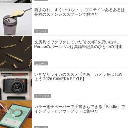
粉まみれ、すくいづらい…。プロテインあるあるは
長柄のステンレススプーンで解消だ
ニュース
文房具でワクワクしていた“あの頃”を思い出す。
Pencoのボールペンは真鍮筆記具のひとつの到達
点だ
ニュース
いきなりライカのススメ【さあ、カメラをはじめ
よう 2026 CAMERA STYLE】
トピックス
カラー電子ペーパーで手書きもできる「Kindle」で
インプットとアウトプットに集中だ