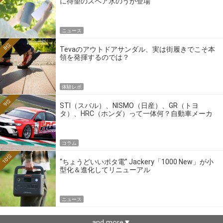
に待望のスペア氷のうが登場
ニュース
8位
Tevaのアウトドアサンダル、実は街履きでこそ本
領を発揮するのでは？
体験レポ
9位
STI（スバル）、NISMO（日産）、GR（トヨ
タ）、HRC（ホンダ）って一体何？自動車メーカ
ーの4大ワークスブランドを探る
コラム
10位
“ちょうどいいポタ電” Jackery「1000 New」が小
型化＆進化してリニューアル
ニュース
and more▼