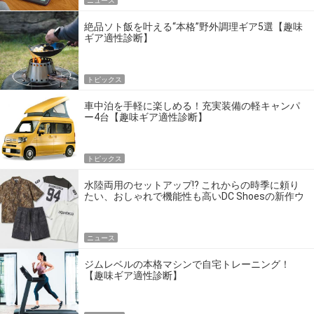
ニュース
絶品ソト飯を叶える“本格”野外調理ギア5選【趣味
ギア適性診断】
トピックス
車中泊を手軽に楽しめる！充実装備の軽キャンパ
ー4台【趣味ギア適性診断】
トピックス
水陸両用のセットアップ!? これからの時季に頼り
たい、おしゃれで機能性も高いDC Shoesの新作ウ
エア
ニュース
ジムレベルの本格マシンで自宅トレーニング！
【趣味ギア適性診断】