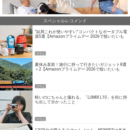
スペシャルレコメンド
“結局これが使いやすい”コンパクトなポータブル電
源5選【Amazonプライムデー 2026で狙いたいも
の】
コラム
夏休み直前！旅行に持って行きたいガジェット8選
＋2【Amazonプライムデー 2026で狙いたいも
の】
コラム
軽いのにちゃんと撮れる。「LUMIX L10」を街に持
ち出して分かったこと
コラム