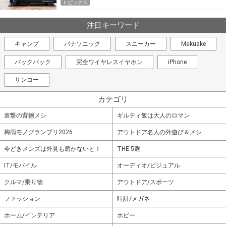
トピックス
注目キーワード
キャンプ
パナソニック
スニーカー
Makuake
バックパック
完全ワイヤレスイヤホン
iPhone
サンコー
カテゴリ
進撃の背徳メシ
ギルティ飯は大人のロマン
梅雨モノグランプリ2026
アウトドア名人の外遊び＆メシ
今どきメンズは外見も磨かないと！
THE 5選
IT/モバイル
オーディオ/ビジュアル
クルマ/乗り物
アウトドア/スポーツ
ファッション
時計/メガネ
ホーム/インテリア
ホビー