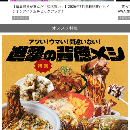
らイ
「買って損なし」の極上スマホ5選【GoodsPress 2026上半期
薄着に
AWARD】
SHO
トピックス
PR
オススメ特集