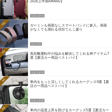
2026上半期AWARD】
トピックス
2位
ガーミンも画面なしスマートバンドに参入。画面
がなくても測れる項目てんこ盛り
ニュース
3位
長距離運転中の悩みを解決してくれる神アイテム7
選【夏活カー用品ベストバイ】
トピックス
4位
車内をもっと涼しくしてくれるカーグッズ4選【夏
活カー用品ベストバイ】
トピックス
5位
車内の温度上昇を防げるカーグッズ5選【夏活カー