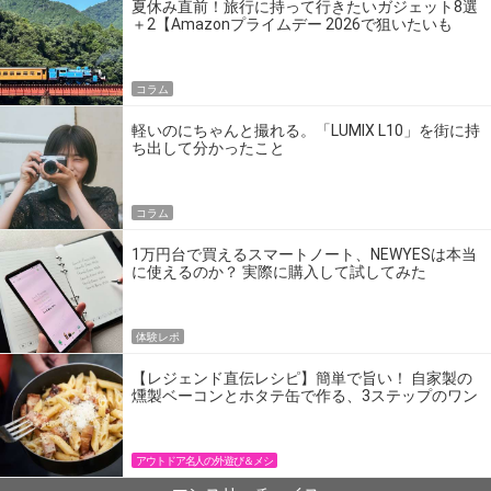
夏休み直前！旅行に持って行きたいガジェット8選
＋2【Amazonプライムデー 2026で狙いたいも
の】
コラム
軽いのにちゃんと撮れる。「LUMIX L10」を街に持
ち出して分かったこと
コラム
1万円台で買えるスマートノート、NEWYESは本当
に使えるのか？ 実際に購入して試してみた
体験レポ
【レジェンド直伝レシピ】簡単で旨い！ 自家製の
燻製ベーコンとホタテ缶で作る、3ステップのワン
パン飯
アウトドア名人の外遊び＆メシ