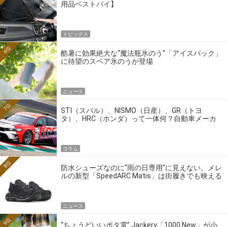
用品ベストバイ】
トピックス
6位
酷暑に効果絶大な“魔法瓶氷のう”「アイスパック」
に待望のスペア氷のうが登場
ニュース
7位
STI（スバル）、NISMO（日産）、GR（トヨ
タ）、HRC（ホンダ）って一体何？自動車メーカ
ーの4大ワークスブランドを探る
コラム
8位
防水シューズなのに“雨の日専用”に見えない。メレ
ルの新型「SpeedARC Matis」は街履きでも映える
ニュース
9位
“ちょうどいいポタ電” Jackery「1000 New」が小