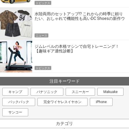
トピックス
水陸両用のセットアップ!? これからの時季に頼り
たい、おしゃれで機能性も高いDC Shoesの新作ウ
エア
ニュース
ジムレベルの本格マシンで自宅トレーニング！
【趣味ギア適性診断】
トピックス
注目キーワード
キャンプ
パナソニック
スニーカー
Makuake
バックパック
完全ワイヤレスイヤホン
iPhone
サンコー
カテゴリ