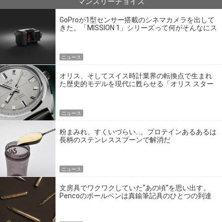
マンスリーチョイス
GoProが1型センサー搭載のシネマカメラを出して
きた。「MISSION 1」シリーズって何がそんなにス
ゴいの？
ニュース
オリス、そしてスイス時計業界の転換点で生まれ
た歴史的モデルを現代に甦らせる「オリス スター
エディション」
ニュース
粉まみれ、すくいづらい…。プロテインあるあるは
長柄のステンレススプーンで解消だ
ニュース
文房具でワクワクしていた“あの頃”を思い出す。
Pencoのボールペンは真鍮筆記具のひとつの到達
点だ