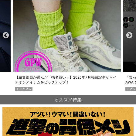
らイ
「買って損なし」の極上スマホ5選【GoodsPress 2026上半期
薄着に
AWARD】
SHO
トピックス
PR
オススメ特集