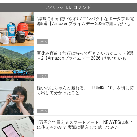
スペシャルレコメンド
“結局これが使いやすい”コンパクトなポータブル電
源5選【Amazonプライムデー 2026で狙いたいも
の】
コラム
夏休み直前！旅行に持って行きたいガジェット8選
＋2【Amazonプライムデー 2026で狙いたいも
の】
コラム
軽いのにちゃんと撮れる。「LUMIX L10」を街に持
ち出して分かったこと
コラム
1万円台で買えるスマートノート、NEWYESは本当
に使えるのか？ 実際に購入して試してみた