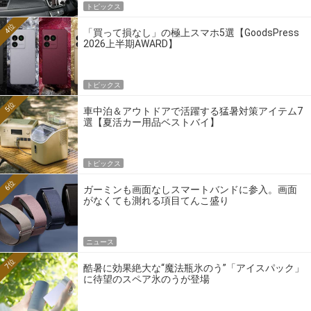
トピックス
4位
「買って損なし」の極上スマホ5選【GoodsPress
2026上半期AWARD】
トピックス
5位
車中泊＆アウトドアで活躍する猛暑対策アイテム7
選【夏活カー用品ベストバイ】
トピックス
6位
ガーミンも画面なしスマートバンドに参入。画面
がなくても測れる項目てんこ盛り
ニュース
7位
酷暑に効果絶大な“魔法瓶氷のう”「アイスパック」
に待望のスペア氷のうが登場