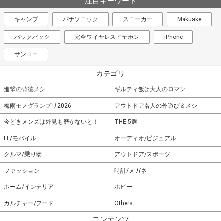
注目キーワード
キャンプ
パナソニック
スニーカー
Makuake
バックパック
完全ワイヤレスイヤホン
iPhone
サンコー
カテゴリ
進撃の背徳メシ
ギルティ飯は大人のロマン
梅雨モノグランプリ2026
アウトドア名人の外遊び＆メシ
今どきメンズは外見も磨かないと！
THE 5選
IT/モバイル
オーディオ/ビジュアル
クルマ/乗り物
アウトドア/スポーツ
ファッション
時計/メガネ
ホーム/インテリア
ホビー
カルチャー/フード
Others
コンテンツ