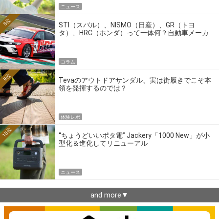
ニュース
8位
STI（スバル）、NISMO（日産）、GR（トヨ
タ）、HRC（ホンダ）って一体何？自動車メーカ
ーの4大ワークスブランドを探る
コラム
9位
Tevaのアウトドアサンダル、実は街履きでこそ本
領を発揮するのでは？
体験レポ
10位
“ちょうどいいポタ電” Jackery「1000 New」が小
型化＆進化してリニューアル
ニュース
and more▼