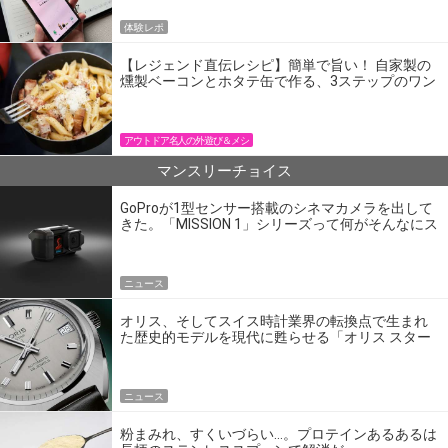
体験レポ
【レジェンド直伝レシピ】簡単で旨い！ 自家製の
燻製ベーコンとホタテ缶で作る、3ステップのワン
パン飯
アウトドア名人の外遊び＆メシ
マンスリーチョイス
GoProが1型センサー搭載のシネマカメラを出して
きた。「MISSION 1」シリーズって何がそんなにス
ゴいの？
ニュース
オリス、そしてスイス時計業界の転換点で生まれ
た歴史的モデルを現代に甦らせる「オリス スター
エディション」
ニュース
粉まみれ、すくいづらい…。プロテインあるあるは