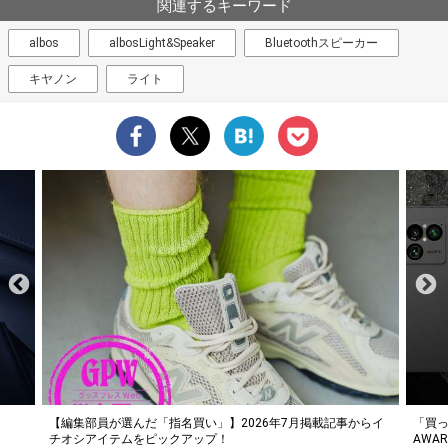
関連するキーワード
albos
albosLight&Speaker
Bluetoothスピーカー
キヤノン
ライト
らイ
「買って損なし」の極上スマホ5選【GoodsPress 2026上半期
薄着に
AWARD】
SHO