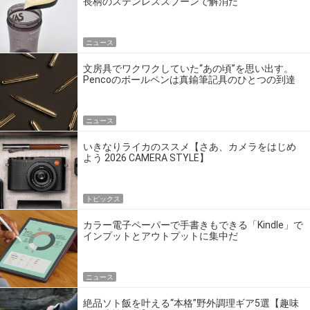
長柄のステンレススプーンで解消だ
ニュース
文房具でワクワクしていた“あの頃”を思い出す。
Pencoのボールペンは真鍮筆記具のひとつの到達
点だ
ニュース
いきなりライカのススメ【さあ、カメラをはじめ
よう 2026 CAMERA STYLE】
トピックス
カラー電子ペーパーで手書きもできる「Kindle」で
インプットとアウトプットに集中だ
ニュース
絶品ソト飯を叶える“本格”野外調理ギア5選【趣味