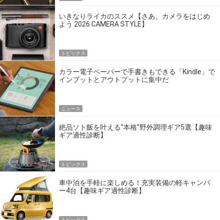
いきなりライカのススメ【さあ、カメラをはじめ
よう 2026 CAMERA STYLE】
トピックス
カラー電子ペーパーで手書きもできる「Kindle」で
インプットとアウトプットに集中だ
ニュース
絶品ソト飯を叶える“本格”野外調理ギア5選【趣味
ギア適性診断】
トピックス
車中泊を手軽に楽しめる！充実装備の軽キャンパ
ー4台【趣味ギア適性診断】
トピックス