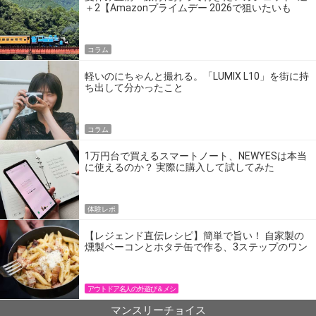
＋2【Amazonプライムデー 2026で狙いたいも
の】
コラム
軽いのにちゃんと撮れる。「LUMIX L10」を街に持
ち出して分かったこと
コラム
1万円台で買えるスマートノート、NEWYESは本当
に使えるのか？ 実際に購入して試してみた
体験レポ
【レジェンド直伝レシピ】簡単で旨い！ 自家製の
燻製ベーコンとホタテ缶で作る、3ステップのワン
パン飯
アウトドア名人の外遊び＆メシ
マンスリーチョイス