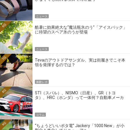
ニュース
6位
酷暑に効果絶大な“魔法瓶氷のう”「アイスパック」
に待望のスペア氷のうが登場
ニュース
7位
Tevaのアウトドアサンダル、実は街履きでこそ本
領を発揮するのでは？
体験レポ
8位
STI（スバル）、NISMO（日産）、GR（トヨ
タ）、HRC（ホンダ）って一体何？自動車メーカ
ーの4大ワークスブランドを探る
コラム
9位
“ちょうどいいポタ電” Jackery「1000 New」が小