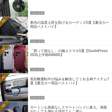
トピックス
2位
車内の温度上昇を防げるカーグッズ5選【夏活カー
用品ベストバイ】
トピックス
3位
「買って損なし」の極上スマホ5選【GoodsPress
2026上半期AWARD】
トピックス
4位
長距離運転中の悩みを解決してくれる神アイテム7
選【夏活カー用品ベストバイ】
トピックス
5位
ガーミンも画面なしスマートバンドに参入。画面
がなくても測れる項目てんこ盛り