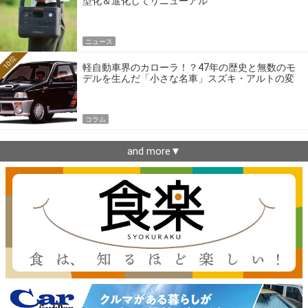
型化＆進化してリニューアル
ニュース
10位
軽自動車界のカローラ！？47年の歴史と無数のモ
デルを生んだ「小さな名車」スズキ・アルトの変
遷
コラム
and more▼