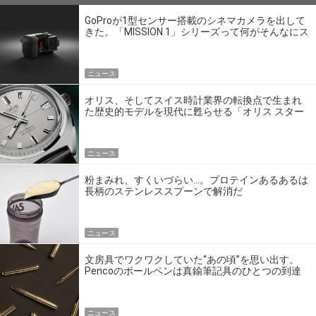
GoProが1型センサー搭載のシネマカメラを出して
きた。「MISSION 1」シリーズって何がそんなにス
ゴいの？
ニュース
オリス、そしてスイス時計業界の転換点で生まれ
た歴史的モデルを現代に甦らせる「オリス スター
エディション」
ニュース
粉まみれ、すくいづらい…。プロテインあるあるは
長柄のステンレススプーンで解消だ
ニュース
文房具でワクワクしていた“あの頃”を思い出す。
Pencoのボールペンは真鍮筆記具のひとつの到達
点だ
ニュース