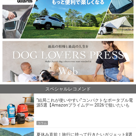
スペシャルレコメンド
“結局これが使いやすい”コンパクトなポータブル電
源5選【Amazonプライムデー 2026で狙いたいも
の】
コラム
夏休み直前！旅行に持って行きたいガジェット8選