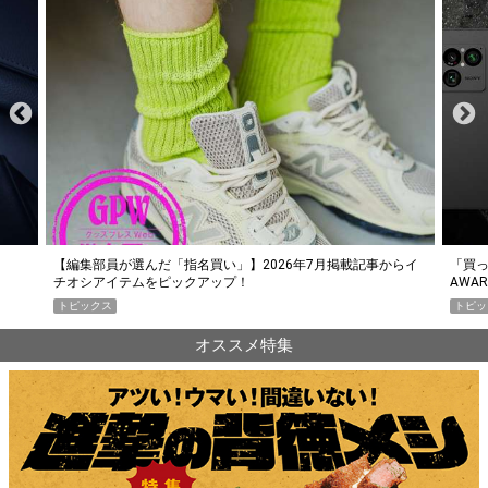
らイ
「買って損なし」の極上スマホ5選【GoodsPress 2026上半期
薄着に
AWARD】
SHO
トピックス
PR
オススメ特集