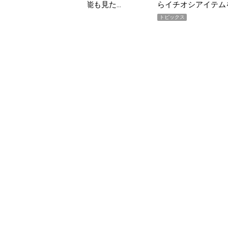
イテムをピックアップ！
期AWARD】
トピックス