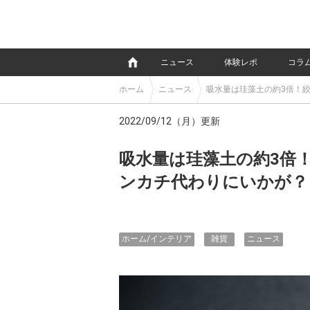
e
ニュース
体験レポ
コラ
ホーム
ニュース
吸水量は珪藻土の約3倍！
2022/09/12（月）更新
吸水量は珪藻土の約3倍
ンカチ代わりにいかが？
ホーム/インテリア
雑貨
ニュース