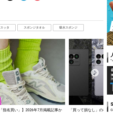
スッタ
スポンジタオル
吸水スポンジ
スマホ5選【GoodsPress 2026上半
薄着になる季節の夏こそ“
G