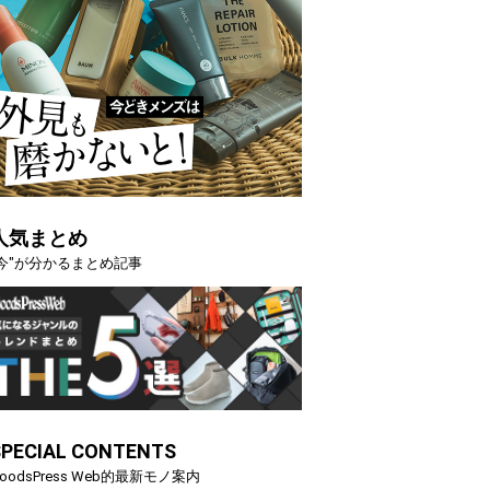
人気まとめ
"今"が分かるまとめ記事
SPECIAL CONTENTS
映える”タフな腕時計を。G-
【編集部員が選んだ「指名買い」
oodsPress Web的最新モノ案内