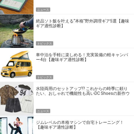
ニュース
絶品ソト飯を叶える“本格”野外調理ギア5選【趣味
ギア適性診断】
トピックス
車中泊を手軽に楽しめる！充実装備の軽キャンパ
ー4台【趣味ギア適性診断】
トピックス
水陸両用のセットアップ!? これからの時季に頼り
たい、おしゃれで機能性も高いDC Shoesの新作ウ
エア
ニュース
ジムレベルの本格マシンで自宅トレーニング！
【趣味ギア適性診断】