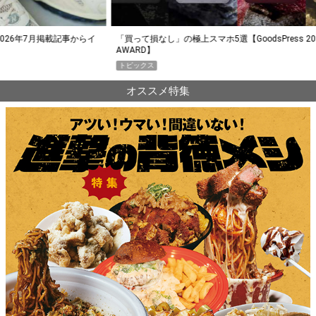
らイ
「買って損なし」の極上スマホ5選【GoodsPress 2026上半期
薄着に
AWARD】
SHO
トピックス
PR
オススメ特集