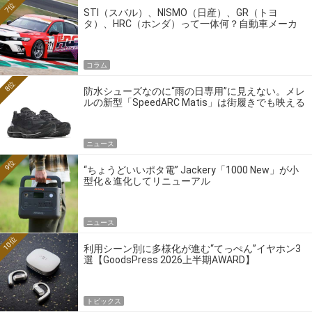
7位
STI（スバル）、NISMO（日産）、GR（トヨ
タ）、HRC（ホンダ）って一体何？自動車メーカ
ーの4大ワークスブランドを探る
コラム
8位
防水シューズなのに“雨の日専用”に見えない。メレ
ルの新型「SpeedARC Matis」は街履きでも映える
ニュース
9位
“ちょうどいいポタ電” Jackery「1000 New」が小
型化＆進化してリニューアル
ニュース
10位
利用シーン別に多様化が進む“てっぺん”イヤホン3
選【GoodsPress 2026上半期AWARD】
トピックス