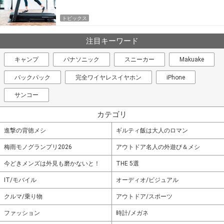
トピックス
注目キーワード
キャンプ
パナソニック
スニーカー
Makuake
バックパック
完全ワイヤレスイヤホン
iPhone
サンコー
カテゴリ
進撃の背徳メシ
ギルティ飯は大人のロマン
梅雨モノグランプリ2026
アウトドア名人の外遊び＆メシ
今どきメンズは外見も磨かないと！
THE 5選
IT/モバイル
オーディオ/ビジュアル
クルマ/乗り物
アウトドア/スポーツ
ファッション
時計/メガネ