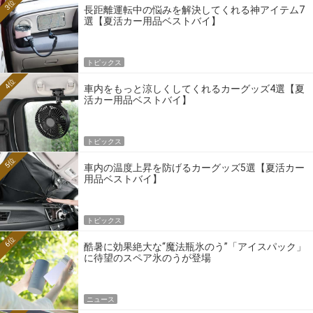
3位
長距離運転中の悩みを解決してくれる神アイテム7
選【夏活カー用品ベストバイ】
トピックス
4位
車内をもっと涼しくしてくれるカーグッズ4選【夏
活カー用品ベストバイ】
トピックス
5位
車内の温度上昇を防げるカーグッズ5選【夏活カー
用品ベストバイ】
トピックス
6位
酷暑に効果絶大な“魔法瓶氷のう”「アイスパック」
に待望のスペア氷のうが登場
ニュース