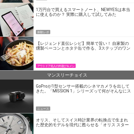
1万円台で買えるスマートノート、NEWYESは本当
に使えるのか？ 実際に購入して試してみた
体験レポ
【レジェンド直伝レシピ】簡単で旨い！ 自家製の
燻製ベーコンとホタテ缶で作る、3ステップのワン
パン飯
アウトドア名人の外遊び＆メシ
マンスリーチョイス
GoProが1型センサー搭載のシネマカメラを出して
きた。「MISSION 1」シリーズって何がそんなにス
ゴいの？
ニュース
オリス、そしてスイス時計業界の転換点で生まれ
た歴史的モデルを現代に甦らせる「オリス スター
エディション」