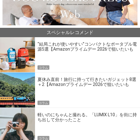
スペシャルレコメンド
“結局これが使いやすい”コンパクトなポータブル電
源5選【Amazonプライムデー 2026で狙いたいも
の】
コラム
夏休み直前！旅行に持って行きたいガジェット8選
＋2【Amazonプライムデー 2026で狙いたいも
の】
コラム
軽いのにちゃんと撮れる。「LUMIX L10」を街に持
ち出して分かったこと
コラム