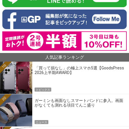
人気記事ランキング
1位
「買って損なし」の極上スマホ5選【GoodsPress
2026上半期AWARD】
トピックス
2位
ガーミンも画面なしスマートバンドに参入。画面
がなくても測れる項目てんこ盛り
ニュース