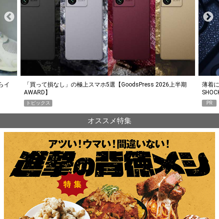
らイ
「買って損なし」の極上スマホ5選【GoodsPress 2026上半期
薄着に
AWARD】
SHO
トピックス
PR
オススメ特集