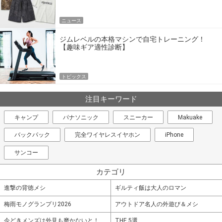
ニュース
ジムレベルの本格マシンで自宅トレーニング！
【趣味ギア適性診断】
トピックス
注目キーワード
キャンプ
パナソニック
スニーカー
Makuake
バックパック
完全ワイヤレスイヤホン
iPhone
サンコー
カテゴリ
進撃の背徳メシ
ギルティ飯は大人のロマン
梅雨モノグランプリ2026
アウトドア名人の外遊び＆メシ
今どきメンズは外見も磨かないと！
THE 5選