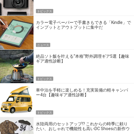
トピックス
カラー電子ペーパーで手書きもできる「Kindle」で
インプットとアウトプットに集中だ
ニュース
絶品ソト飯を叶える“本格”野外調理ギア5選【趣味
ギア適性診断】
トピックス
車中泊を手軽に楽しめる！充実装備の軽キャンパ
ー4台【趣味ギア適性診断】
トピックス
水陸両用のセットアップ!? これからの時季に頼り
たい、おしゃれで機能性も高いDC Shoesの新作ウ
エア