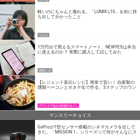
軽いのにちゃんと撮れる。「LUMIX L10」を街に持
ち出して分かったこと
コラム
1万円台で買えるスマートノート、NEWYESは本当
に使えるのか？ 実際に購入して試してみた
体験レポ
【レジェンド直伝レシピ】簡単で旨い！ 自家製の
燻製ベーコンとホタテ缶で作る、3ステップのワン
パン飯
アウトドア名人の外遊び＆メシ
マンスリーチョイス
GoProが1型センサー搭載のシネマカメラを出して
きた。「MISSION 1」シリーズって何がそんなにス
ゴいの？