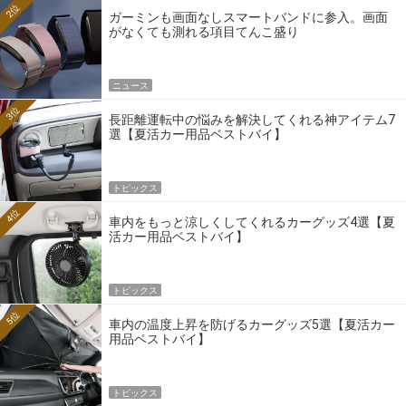
2位
ガーミンも画面なしスマートバンドに参入。画面
がなくても測れる項目てんこ盛り
ニュース
3位
長距離運転中の悩みを解決してくれる神アイテム7
選【夏活カー用品ベストバイ】
トピックス
4位
車内をもっと涼しくしてくれるカーグッズ4選【夏
活カー用品ベストバイ】
トピックス
5位
車内の温度上昇を防げるカーグッズ5選【夏活カー
用品ベストバイ】
トピックス