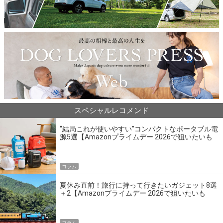
スペシャルレコメンド
“結局これが使いやすい”コンパクトなポータブル電
源5選【Amazonプライムデー 2026で狙いたいも
の】
コラム
夏休み直前！旅行に持って行きたいガジェット8選
＋2【Amazonプライムデー 2026で狙いたいも
の】
コラム