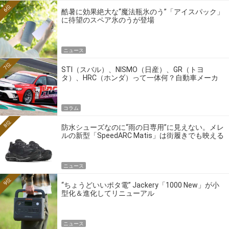
6位
酷暑に効果絶大な“魔法瓶氷のう”「アイスパック」
に待望のスペア氷のうが登場
ニュース
7位
STI（スバル）、NISMO（日産）、GR（トヨ
タ）、HRC（ホンダ）って一体何？自動車メーカ
ーの4大ワークスブランドを探る
コラム
8位
防水シューズなのに“雨の日専用”に見えない。メレ
ルの新型「SpeedARC Matis」は街履きでも映える
ニュース
9位
“ちょうどいいポタ電” Jackery「1000 New」が小
型化＆進化してリニューアル
ニュース