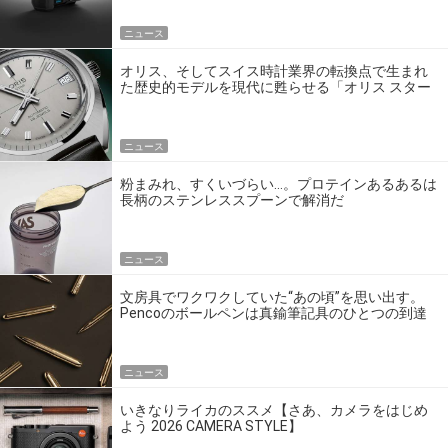
ニュース
オリス、そしてスイス時計業界の転換点で生まれ
た歴史的モデルを現代に甦らせる「オリス スター
エディション」
ニュース
粉まみれ、すくいづらい…。プロテインあるあるは
長柄のステンレススプーンで解消だ
ニュース
文房具でワクワクしていた“あの頃”を思い出す。
Pencoのボールペンは真鍮筆記具のひとつの到達
点だ
ニュース
いきなりライカのススメ【さあ、カメラをはじめ
よう 2026 CAMERA STYLE】