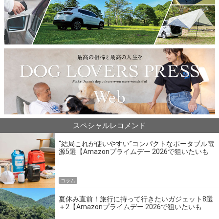
スペシャルレコメンド
“結局これが使いやすい”コンパクトなポータブル電
源5選【Amazonプライムデー 2026で狙いたいも
の】
コラム
夏休み直前！旅行に持って行きたいガジェット8選
＋2【Amazonプライムデー 2026で狙いたいも
の】