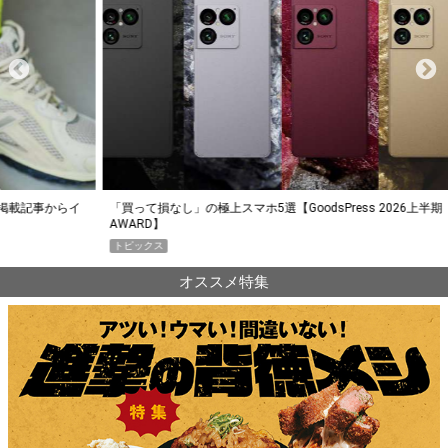
らイ
「買って損なし」の極上スマホ5選【GoodsPress 2026上半期
薄着に
AWARD】
SHO
トピックス
PR
オススメ特集