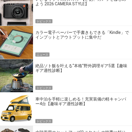
よう 2026 CAMERA STYLE】
トピックス
カラー電子ペーパーで手書きもできる「Kindle」で
インプットとアウトプットに集中だ
ニュース
絶品ソト飯を叶える“本格”野外調理ギア5選【趣味
ギア適性診断】
トピックス
車中泊を手軽に楽しめる！充実装備の軽キャンパ
ー4台【趣味ギア適性診断】
トピックス