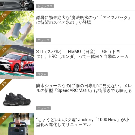
トピックス
6位
酷暑に効果絶大な“魔法瓶氷のう”「アイスパック」
に待望のスペア氷のうが登場
ニュース
7位
STI（スバル）、NISMO（日産）、GR（トヨ
タ）、HRC（ホンダ）って一体何？自動車メーカ
ーの4大ワークスブランドを探る
コラム
8位
防水シューズなのに“雨の日専用”に見えない。メレ
ルの新型「SpeedARC Matis」は街履きでも映える
ニュース
9位
“ちょうどいいポタ電” Jackery「1000 New」が小
型化＆進化してリニューアル