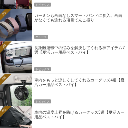
トピックス
2位
ガーミンも画面なしスマートバンドに参入。画面
がなくても測れる項目てんこ盛り
ニュース
3位
長距離運転中の悩みを解決してくれる神アイテム7
選【夏活カー用品ベストバイ】
トピックス
4位
車内をもっと涼しくしてくれるカーグッズ4選【夏
活カー用品ベストバイ】
トピックス
5位
車内の温度上昇を防げるカーグッズ5選【夏活カー
用品ベストバイ】