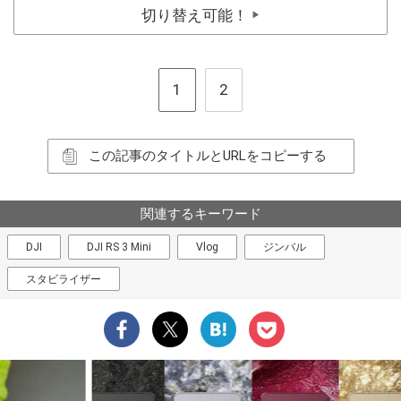
切り替え可能！
▶
1
2
この記事のタイトルとURLをコピーする
関連するキーワード
DJI
DJI RS 3 Mini
Vlog
ジンバル
スタビライザー