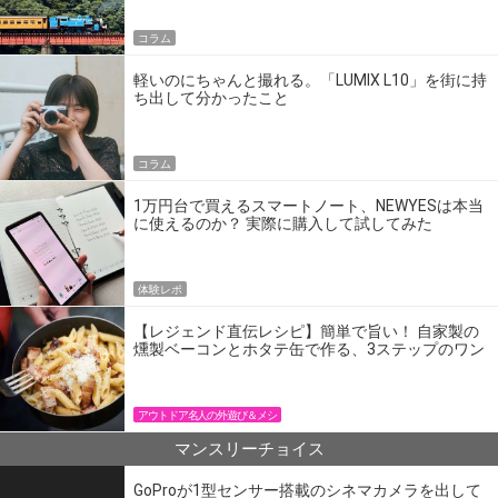
コラム
軽いのにちゃんと撮れる。「LUMIX L10」を街に持
ち出して分かったこと
コラム
1万円台で買えるスマートノート、NEWYESは本当
に使えるのか？ 実際に購入して試してみた
体験レポ
【レジェンド直伝レシピ】簡単で旨い！ 自家製の
燻製ベーコンとホタテ缶で作る、3ステップのワン
パン飯
アウトドア名人の外遊び＆メシ
マンスリーチョイス
GoProが1型センサー搭載のシネマカメラを出して