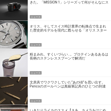
きた。「MISSION 1」シリーズって何がそんなにス
ゴいの？
ニュース
オリス、そしてスイス時計業界の転換点で生まれ
た歴史的モデルを現代に甦らせる「オリス スター
エディション」
ニュース
粉まみれ、すくいづらい…。プロテインあるあるは
長柄のステンレススプーンで解消だ
ニュース
文房具でワクワクしていた“あの頃”を思い出す。
Pencoのボールペンは真鍮筆記具のひとつの到達
点だ
ニュース
いきなりライカのススメ【さあ、カメラをはじめ