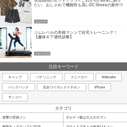
水陸両用のセットアップ!? これからの時季に頼り
たい、おしゃれで機能性も高いDC Shoesの新作ウ
エア
ニュース
ジムレベルの本格マシンで自宅トレーニング！
【趣味ギア適性診断】
トピックス
注目キーワード
キャンプ
パナソニック
スニーカー
Makuake
バックパック
完全ワイヤレスイヤホン
iPhone
サンコー
カテゴリ
進撃の背徳メシ
ギルティ飯は大人のロマン
梅雨モノグランプリ2026
アウトドア名人の外遊び＆メシ