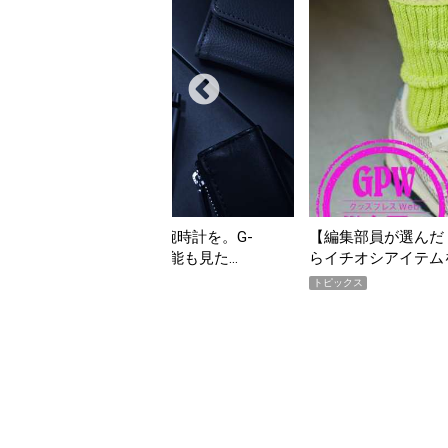
の夏こそ“映える”タフな腕時計を。G-
【編集部員が選んだ「
VITYMASTER」は本当に機能も見た…
らイチオシアイテム
トピックス