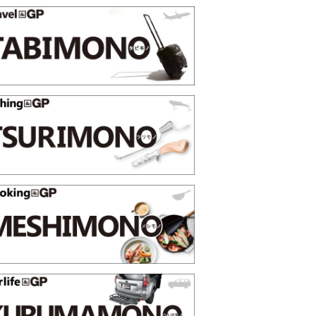
選【GoodsPress 2026上半
薄着になる季節の夏こそ“映える
SHOCK「GRAVITYMASTE
PR