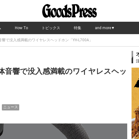
ム
How To
トピックス
特集
and more▼
響で没入感満載のワイヤレスヘッドホン「YH-L700A」
体音響で没入感満載のワイヤレスヘッ
ニュース