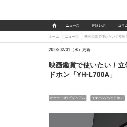
e
ニュース
体験レポ
コラ
ホーム
ニュース
映画鑑賞で使いたい！立体音
2023/02/01（水）更新
映画鑑賞で使いたい！立
ドホン「YH-L700A」
オーディオ/ビジュアル
イヤホン/ヘッドホン