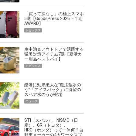
「買って損なし」の極上スマホ
5選【GoodsPress 2026上半期
AWARD】
トピックス
車中泊＆アウトドアで活躍する
猛暑対策アイテム7選【夏活カ
ー用品ベストバイ】
トピックス
酷暑に効果絶大な“魔法瓶氷の
う”「アイスパック」に待望の
スペア氷のうが登場
ニュース
STI（スバル）、NISMO（日
産）、GR（トヨタ）、
HRC（ホンダ）って一体何？自
動車メーカーの4大ワークスブ