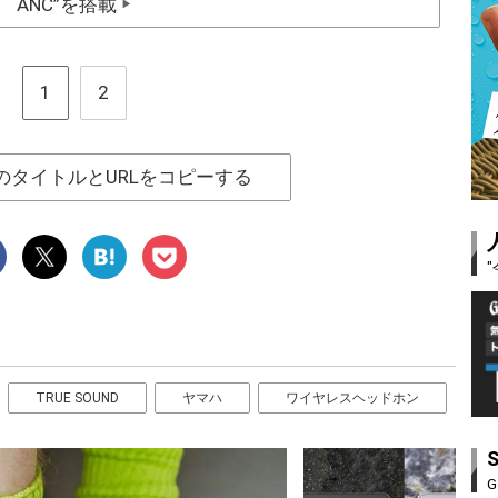
ANC”を搭載
▶
1
2
のタイトルとURLをコピーする
TRUE SOUND
ヤマハ
ワイヤレスヘッドホン
G