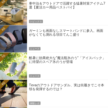
5位
車中泊＆アウトドアで活躍する猛暑対策アイテム7
選【夏活カー用品ベストバイ】
トピックス
6位
ガーミンも画面なしスマートバンドに参入。画面
がなくても測れる項目てんこ盛り
ニュース
7位
酷暑に効果絶大な“魔法瓶氷のう”「アイスパック」
に待望のスペア氷のうが登場
ニュース
8位
Tevaのアウトドアサンダル、実は街履きでこそ本
領を発揮するのでは？
体験レポ