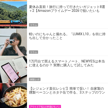
夏休み直前！旅行に持って行きたいガジェット8選
＋2【Amazonプライムデー 2026で狙いたいも
の】
コラム
軽いのにちゃんと撮れる。「LUMIX L10」を街に持
ち出して分かったこと
コラム
1万円台で買えるスマートノート、NEWYESは本当
に使えるのか？ 実際に購入して試してみた
体験レポ
【レジェンド直伝レシピ】簡単で旨い！ 自家製の
燻製ベーコンとホタテ缶で作る、3ステップのワン
パン飯
アウトドア名人の外遊び＆メシ