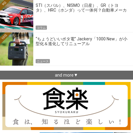
9位
STI（スバル）、NISMO（日産）、GR（トヨ
タ）、HRC（ホンダ）って一体何？自動車メーカ
ーの4大ワークスブランドを探る
コラム
10位
“ちょうどいいポタ電” Jackery「1000 New」が小
型化＆進化してリニューアル
ニュース
and more▼