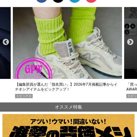
らイ
「買って損なし」の極上スマホ5選【GoodsPress 2026上半期
薄着に
AWARD】
SHO
トピックス
PR
オススメ特集