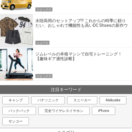
トピックス
水陸両用のセットアップ!? これからの時季に頼り
たい、おしゃれで機能性も高いDC Shoesの新作ウ
エア
ニュース
ジムレベルの本格マシンで自宅トレーニング！
【趣味ギア適性診断】
トピックス
注目キーワード
キャンプ
パナソニック
スニーカー
Makuake
バックパック
完全ワイヤレスイヤホン
iPhone
サンコー