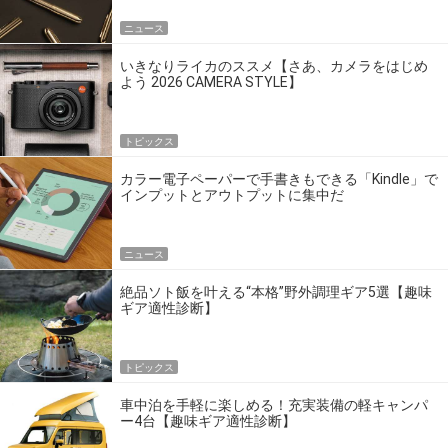
ニュース
いきなりライカのススメ【さあ、カメラをはじめ
よう 2026 CAMERA STYLE】
トピックス
カラー電子ペーパーで手書きもできる「Kindle」で
インプットとアウトプットに集中だ
ニュース
絶品ソト飯を叶える“本格”野外調理ギア5選【趣味
ギア適性診断】
トピックス
車中泊を手軽に楽しめる！充実装備の軽キャンパ
ー4台【趣味ギア適性診断】