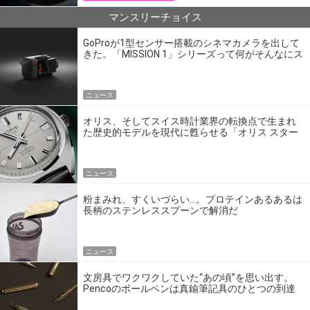
マンスリーチョイス
GoProが1型センサー搭載のシネマカメラを出して
きた。「MISSION 1」シリーズって何がそんなにス
ゴいの？
ニュース
オリス、そしてスイス時計業界の転換点で生まれ
た歴史的モデルを現代に甦らせる「オリス スター
エディション」
ニュース
粉まみれ、すくいづらい…。プロテインあるあるは
長柄のステンレススプーンで解消だ
ニュース
文房具でワクワクしていた“あの頃”を思い出す。
Pencoのボールペンは真鍮筆記具のひとつの到達
点だ