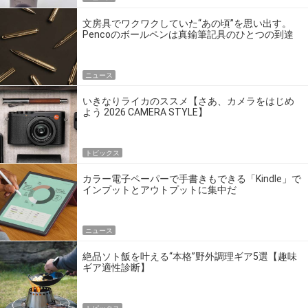
文房具でワクワクしていた“あの頃”を思い出す。
Pencoのボールペンは真鍮筆記具のひとつの到達
点だ
ニュース
いきなりライカのススメ【さあ、カメラをはじめ
よう 2026 CAMERA STYLE】
トピックス
カラー電子ペーパーで手書きもできる「Kindle」で
インプットとアウトプットに集中だ
ニュース
絶品ソト飯を叶える“本格”野外調理ギア5選【趣味
ギア適性診断】