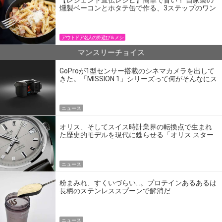
燻製ベーコンとホタテ缶で作る、3ステップのワン
パン飯
アウトドア名人の外遊び＆メシ
マンスリーチョイス
GoProが1型センサー搭載のシネマカメラを出して
きた。「MISSION 1」シリーズって何がそんなにス
ゴいの？
ニュース
オリス、そしてスイス時計業界の転換点で生まれ
た歴史的モデルを現代に甦らせる「オリス スター
エディション」
ニュース
粉まみれ、すくいづらい…。プロテインあるあるは
長柄のステンレススプーンで解消だ
ニュース