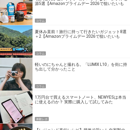
源5選【Amazonプライムデー 2026で狙いたいも
の】
コラム
夏休み直前！旅行に持って行きたいガジェット8選
＋2【Amazonプライムデー 2026で狙いたいも
の】
コラム
軽いのにちゃんと撮れる。「LUMIX L10」を街に持
ち出して分かったこと
コラム
1万円台で買えるスマートノート、NEWYESは本当
に使えるのか？ 実際に購入して試してみた
体験レポ
【レジェンド直伝レシピ】簡単で旨い！ 自家製の