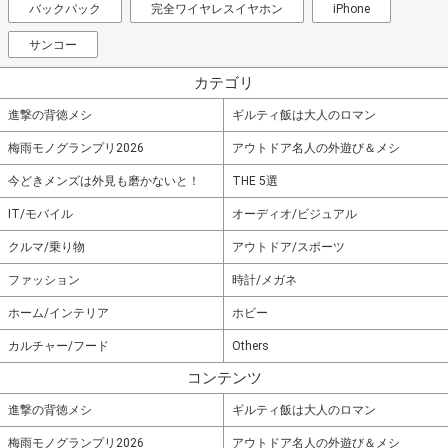
バックパック
完全ワイヤレスイヤホン
iPhone
サンコー
カテゴリ
進撃の背徳メシ
ギルティ飯は大人のロマン
梅雨モノグランプリ2026
アウトドア名人の外遊び＆メシ
今どきメンズは外見も磨かないと！
THE 5選
IT/モバイル
オーディオ/ビジュアル
クルマ/乗り物
アウトドア/スポーツ
ファッション
時計/メガネ
ホーム/インテリア
ホビー
カルチャー/フード
Others
コンテンツ
進撃の背徳メシ
ギルティ飯は大人のロマン
梅雨モノグランプリ2026
アウトドア名人の外遊び＆メシ