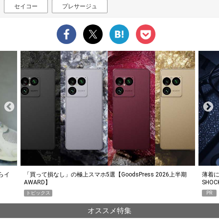
セイコー
プレサージュ
らイ
「買って損なし」の極上スマホ5選【GoodsPress 2026上半期
薄着に
AWARD】
SHO
トピックス
PR
オススメ特集