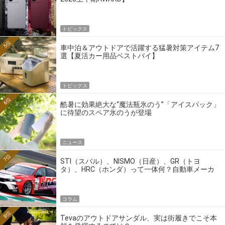
トピックス
5位
車中泊＆アウトドアで活躍する猛暑対策アイテム7
選【夏活カー用品ベストバイ】
トピックス
6位
酷暑に効果絶大な“魔法瓶氷のう”「アイスパック」
に待望のスペア氷のうが登場
ニュース
7位
STI（スバル）、NISMO（日産）、GR（トヨ
タ）、HRC（ホンダ）って一体何？自動車メーカ
ーの4大ワークスブランドを探る
コラム
8位
Tevaのアウトドアサンダル、実は街履きでこそ本