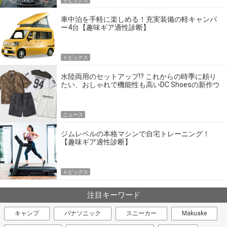
トピックス
車中泊を手軽に楽しめる！充実装備の軽キャンパ
ー4台【趣味ギア適性診断】
トピックス
水陸両用のセットアップ!? これからの時季に頼り
たい、おしゃれで機能性も高いDC Shoesの新作ウ
エア
ニュース
ジムレベルの本格マシンで自宅トレーニング！
【趣味ギア適性診断】
トピックス
注目キーワード
キャンプ
パナソニック
スニーカー
Makuake