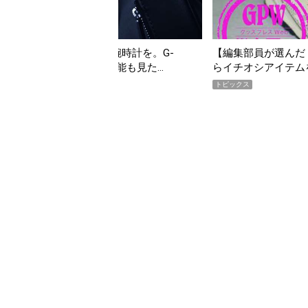
んだ「指名買い」】2026年7月掲載記事か
「買って損なし」の極上
イテムをピックアップ！
期AWARD】
トピックス