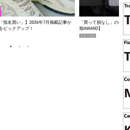
スマホ5選【GoodsPress 2026上半
薄着になる季節の夏こそ“
SHOCK「GRAVITYMA
PR