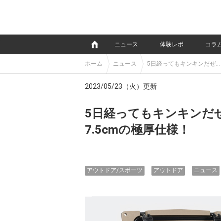
e
ニュース
体験レポ
コラ
ホーム
ニュース
5日経ってもキンキンだぜ…
2023/05/23（火）更新
5日経ってもキンキンだ
7.5cmの極厚仕様！
アウトドア/スポーツ
アウトドア
ニュース