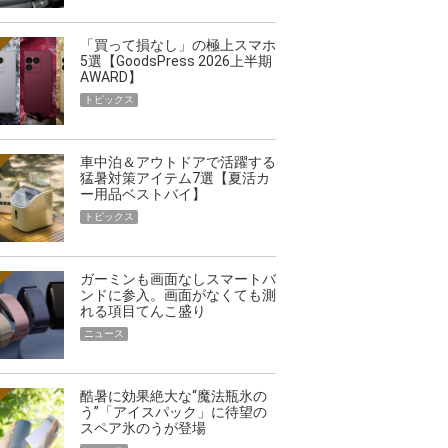
「買って損なし」の極上スマホ
5選【GoodsPress 2026上半期
AWARD】
トピックス
車中泊＆アウトドアで活躍する
猛暑対策アイテム7選【夏活カ
ー用品ベストバイ】
トピックス
ガーミンも画面なしスマートバ
ンドに参入。画面がなくても測
れる項目てんこ盛り
ニュース
酷暑に効果絶大な“魔法瓶氷の
う”「アイスパック」に待望の
スペア氷のうが登場