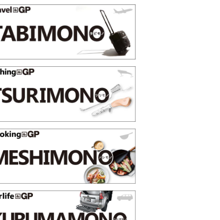
映える”タフな腕時計を。G-
【編集部員が選んだ「指名買い」
STER」は本当に機能も見た…
らイチオシアイテムをピックア
トピックス