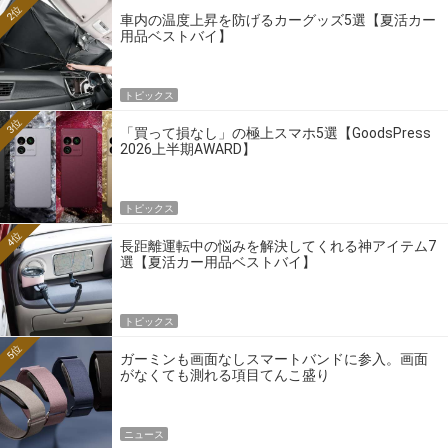
2位
車内の温度上昇を防げるカーグッズ5選【夏活カー
用品ベストバイ】
トピックス
3位
「買って損なし」の極上スマホ5選【GoodsPress
2026上半期AWARD】
トピックス
4位
長距離運転中の悩みを解決してくれる神アイテム7
選【夏活カー用品ベストバイ】
トピックス
5位
ガーミンも画面なしスマートバンドに参入。画面
がなくても測れる項目てんこ盛り
ニュース