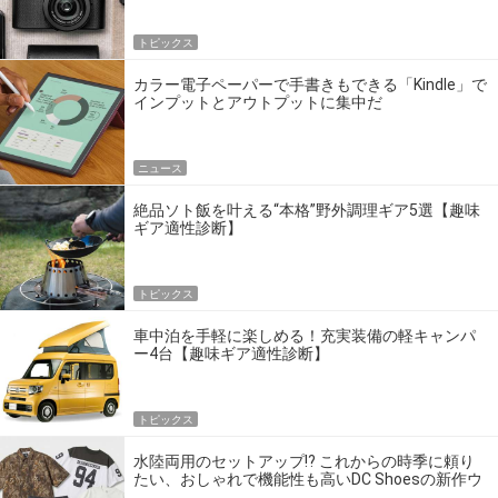
トピックス
カラー電子ペーパーで手書きもできる「Kindle」で
インプットとアウトプットに集中だ
ニュース
絶品ソト飯を叶える“本格”野外調理ギア5選【趣味
ギア適性診断】
トピックス
車中泊を手軽に楽しめる！充実装備の軽キャンパ
ー4台【趣味ギア適性診断】
トピックス
水陸両用のセットアップ!? これからの時季に頼り
たい、おしゃれで機能性も高いDC Shoesの新作ウ
エア