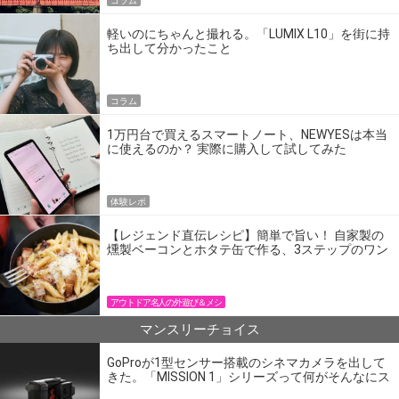
コラム
軽いのにちゃんと撮れる。「LUMIX L10」を街に持
ち出して分かったこと
コラム
1万円台で買えるスマートノート、NEWYESは本当
に使えるのか？ 実際に購入して試してみた
体験レポ
【レジェンド直伝レシピ】簡単で旨い！ 自家製の
燻製ベーコンとホタテ缶で作る、3ステップのワン
パン飯
アウトドア名人の外遊び＆メシ
マンスリーチョイス
GoProが1型センサー搭載のシネマカメラを出して
きた。「MISSION 1」シリーズって何がそんなにス
ゴいの？