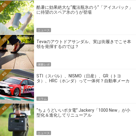
6位
酷暑に効果絶大な“魔法瓶氷のう”「アイスパック」
に待望のスペア氷のうが登場
ニュース
7位
Tevaのアウトドアサンダル、実は街履きでこそ本
領を発揮するのでは？
体験レポ
8位
STI（スバル）、NISMO（日産）、GR（トヨ
タ）、HRC（ホンダ）って一体何？自動車メーカ
ーの4大ワークスブランドを探る
コラム
9位
“ちょうどいいポタ電” Jackery「1000 New」が小
型化＆進化してリニューアル
ニュース