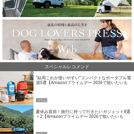
スペシャルレコメンド
“結局これが使いやすい”コンパクトなポータブル電
源5選【Amazonプライムデー 2026で狙いたいも
の】
コラム
夏休み直前！旅行に持って行きたいガジェット8選
＋2【Amazonプライムデー 2026で狙いたいも
の】