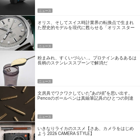
ニュース
オリス、そしてスイス時計業界の転換点で生まれ
た歴史的モデルを現代に甦らせる「オリス スター
エディション」
ニュース
粉まみれ、すくいづらい…。プロテインあるあるは
長柄のステンレススプーンで解消だ
ニュース
文房具でワクワクしていた“あの頃”を思い出す。
Pencoのボールペンは真鍮筆記具のひとつの到達
点だ
ニュース
いきなりライカのススメ【さあ、カメラをはじめ
よう 2026 CAMERA STYLE】