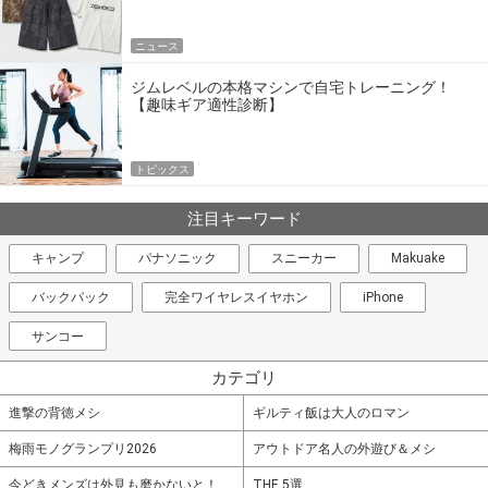
ニュース
ジムレベルの本格マシンで自宅トレーニング！
【趣味ギア適性診断】
トピックス
注目キーワード
キャンプ
パナソニック
スニーカー
Makuake
バックパック
完全ワイヤレスイヤホン
iPhone
サンコー
カテゴリ
進撃の背徳メシ
ギルティ飯は大人のロマン
梅雨モノグランプリ2026
アウトドア名人の外遊び＆メシ
今どきメンズは外見も磨かないと！
THE 5選