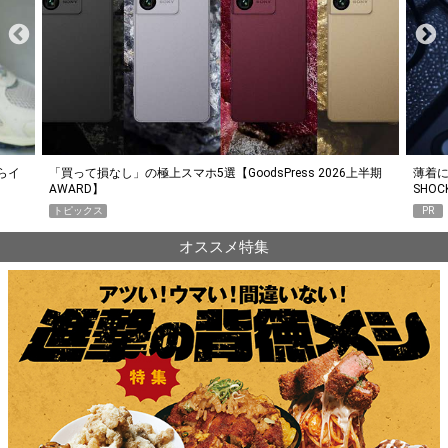
らイ
「買って損なし」の極上スマホ5選【GoodsPress 2026上半期
薄着に
AWARD】
SHO
トピックス
PR
オススメ特集