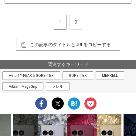
1
2
この記事のタイトルとURLをコピーする
関連するキーワード
AGILITY PEAK 5 GORE-TEX
GORE-TEX
MERRELL
Vibram MegaGrip
メレル