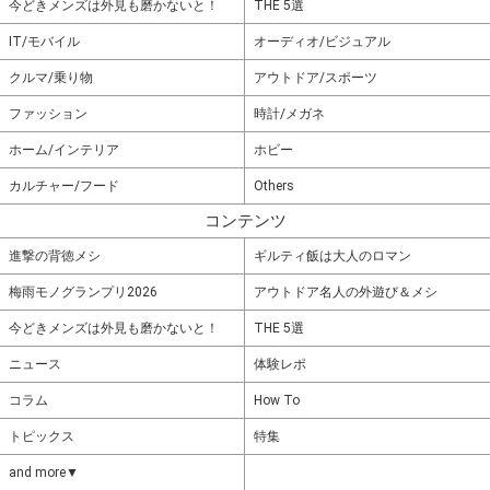
今どきメンズは外見も磨かないと！
THE 5選
IT/モバイル
オーディオ/ビジュアル
クルマ/乗り物
アウトドア/スポーツ
ファッション
時計/メガネ
ホーム/インテリア
ホビー
カルチャー/フード
Others
コンテンツ
進撃の背徳メシ
ギルティ飯は大人のロマン
梅雨モノグランプリ2026
アウトドア名人の外遊び＆メシ
今どきメンズは外見も磨かないと！
THE 5選
ニュース
体験レポ
コラム
How To
トピックス
特集
and more▼