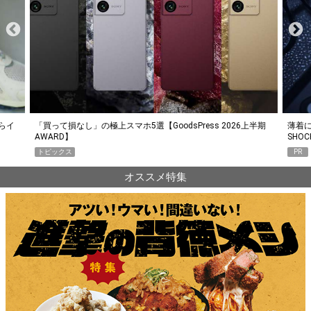
らイ
「買って損なし」の極上スマホ5選【GoodsPress 2026上半期
薄着に
AWARD】
SHO
トピックス
PR
オススメ特集