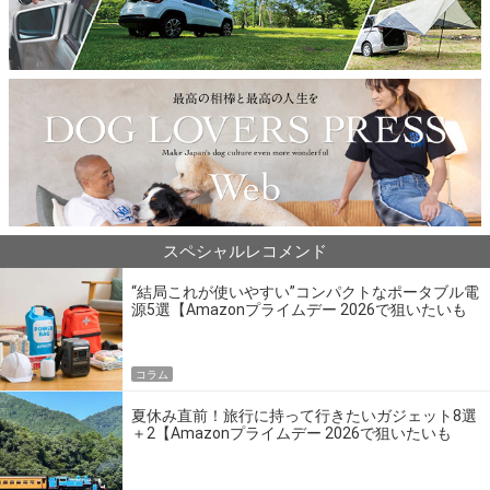
スペシャルレコメンド
“結局これが使いやすい”コンパクトなポータブル電
源5選【Amazonプライムデー 2026で狙いたいも
の】
コラム
夏休み直前！旅行に持って行きたいガジェット8選
＋2【Amazonプライムデー 2026で狙いたいも
の】