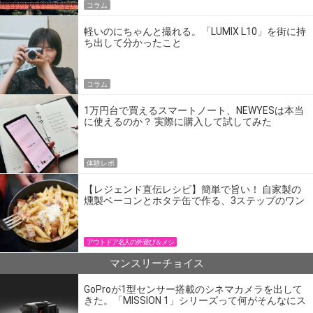
コラム
軽いのにちゃんと撮れる。「LUMIX L10」を街に持
ち出して分かったこと
コラム
1万円台で買えるスマートノート、NEWYESは本当
に使えるのか？ 実際に購入して試してみた
体験レポ
【レジェンド直伝レシピ】簡単で旨い！ 自家製の
燻製ベーコンとホタテ缶で作る、3ステップのワン
パン飯
アウトドア名人の外遊び＆メシ
マンスリーチョイス
GoProが1型センサー搭載のシネマカメラを出して
きた。「MISSION 1」シリーズって何がそんなにス
ゴいの？