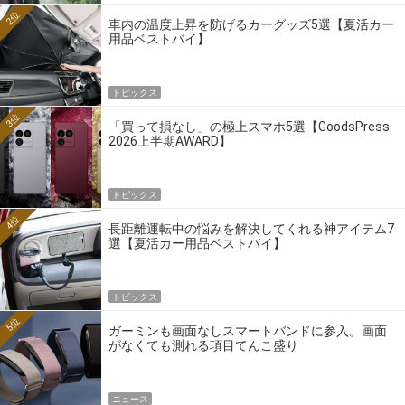
2位
車内の温度上昇を防げるカーグッズ5選【夏活カー
用品ベストバイ】
トピックス
3位
「買って損なし」の極上スマホ5選【GoodsPress
2026上半期AWARD】
トピックス
4位
長距離運転中の悩みを解決してくれる神アイテム7
選【夏活カー用品ベストバイ】
トピックス
5位
ガーミンも画面なしスマートバンドに参入。画面
がなくても測れる項目てんこ盛り
ニュース