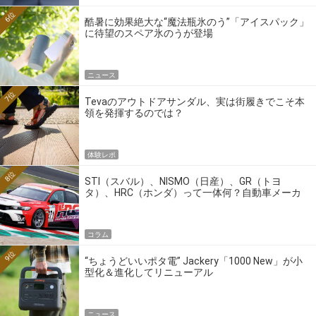
6位
酷暑に効果絶大な“魔法瓶氷のう”「アイスパック」
に待望のスペア氷のうが登場
ニュース
7位
Tevaのアウトドアサンダル、実は街履きでこそ本
領を発揮するのでは？
体験レポ
8位
STI（スバル）、NISMO（日産）、GR（トヨ
タ）、HRC（ホンダ）って一体何？自動車メーカ
ーの4大ワークスブランドを探る
コラム
9位
“ちょうどいいポタ電” Jackery「1000 New」が小
型化＆進化してリニューアル
ニュース