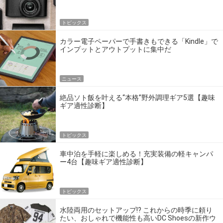
トピックス
カラー電子ペーパーで手書きもできる「Kindle」で
インプットとアウトプットに集中だ
ニュース
絶品ソト飯を叶える“本格”野外調理ギア5選【趣味
ギア適性診断】
トピックス
車中泊を手軽に楽しめる！充実装備の軽キャンパ
ー4台【趣味ギア適性診断】
トピックス
水陸両用のセットアップ!? これからの時季に頼り
たい、おしゃれで機能性も高いDC Shoesの新作ウ