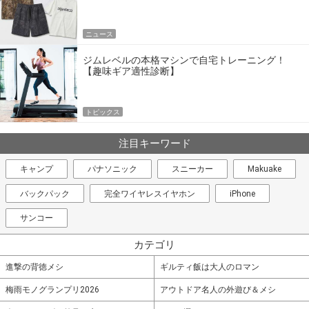
エア
ニュース
ジムレベルの本格マシンで自宅トレーニング！
【趣味ギア適性診断】
トピックス
注目キーワード
キャンプ
パナソニック
スニーカー
Makuake
バックパック
完全ワイヤレスイヤホン
iPhone
サンコー
カテゴリ
進撃の背徳メシ
ギルティ飯は大人のロマン
梅雨モノグランプリ2026
アウトドア名人の外遊び＆メシ