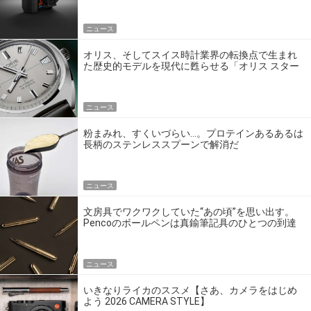
ニュース
オリス、そしてスイス時計業界の転換点で生まれ
た歴史的モデルを現代に甦らせる「オリス スター
エディション」
ニュース
粉まみれ、すくいづらい…。プロテインあるあるは
長柄のステンレススプーンで解消だ
ニュース
文房具でワクワクしていた“あの頃”を思い出す。
Pencoのボールペンは真鍮筆記具のひとつの到達
点だ
ニュース
いきなりライカのススメ【さあ、カメラをはじめ
よう 2026 CAMERA STYLE】