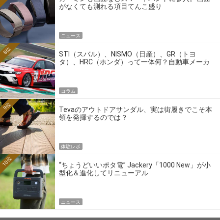
がなくても測れる項目てんこ盛り
ニュース
8位
STI（スバル）、NISMO（日産）、GR（トヨ
タ）、HRC（ホンダ）って一体何？自動車メーカ
ーの4大ワークスブランドを探る
コラム
9位
Tevaのアウトドアサンダル、実は街履きでこそ本
領を発揮するのでは？
体験レポ
10位
“ちょうどいいポタ電” Jackery「1000 New」が小
型化＆進化してリニューアル
ニュース