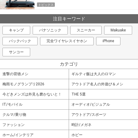
トピックス
注目キーワード
キャンプ
パナソニック
スニーカー
Makuake
バックパック
完全ワイヤレスイヤホン
iPhone
サンコー
カテゴリ
進撃の背徳メシ
ギルティ飯は大人のロマン
梅雨モノグランプリ2026
アウトドア名人の外遊び＆メシ
今どきメンズは外見も磨かないと！
THE 5選
IT/モバイル
オーディオ/ビジュアル
クルマ/乗り物
アウトドア/スポーツ
ファッション
時計/メガネ
ホーム/インテリア
ホビー