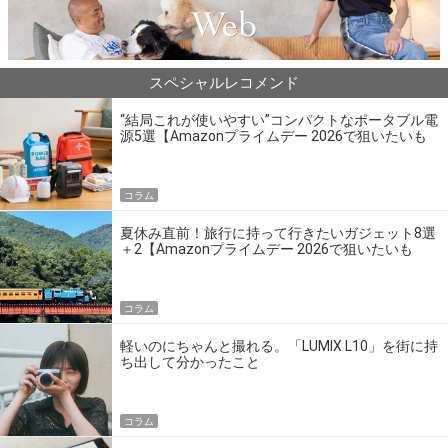
スペシャルレコメンド
“結局これが使いやすい”コンパクトなポータブル電
源5選【Amazonプライムデー 2026で狙いたいも
の】
コラム
夏休み直前！旅行に持って行きたいガジェット8選
＋2【Amazonプライムデー 2026で狙いたいも
の】
コラム
軽いのにちゃんと撮れる。「LUMIX L10」を街に持
ち出して分かったこと
コラム