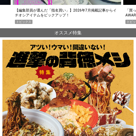
らイ
「買って損なし」の極上スマホ5選【GoodsPress 2026上半期
薄着に
AWARD】
SHO
トピックス
PR
オススメ特集