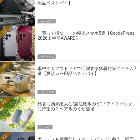
用品ベストバイ】
トピックス
4位
「買って損なし」の極上スマホ5選【GoodsPress
2026上半期AWARD】
トピックス
5位
車中泊＆アウトドアで活躍する猛暑対策アイテム7
選【夏活カー用品ベストバイ】
トピックス
6位
酷暑に効果絶大な“魔法瓶氷のう”「アイスパック」
に待望のスペア氷のうが登場
ニュース
7位
ガーミンも画面なしスマートバンドに参入。画面