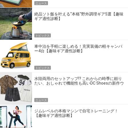
ニュース
絶品ソト飯を叶える“本格”野外調理ギア5選【趣味
ギア適性診断】
トピックス
車中泊を手軽に楽しめる！充実装備の軽キャンパ
ー4台【趣味ギア適性診断】
トピックス
水陸両用のセットアップ!? これからの時季に頼り
たい、おしゃれで機能性も高いDC Shoesの新作ウ
エア
ニュース
ジムレベルの本格マシンで自宅トレーニング！
【趣味ギア適性診断】