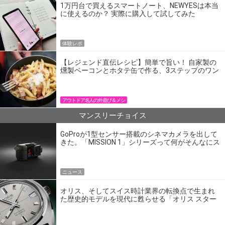
1万円台で買えるスマートノート、NEWYESは本当
に使えるのか？ 実際に購入して試してみた
体験レポ
【レジェンド直伝レシピ】簡単で旨い！ 自家製の
燻製ベーコンとホタテ缶で作る、3ステップのワン
パン飯
アウトドア名人の外遊び＆メシ
マンスリーチョイス
GoProが1型センサー搭載のシネマカメラを出して
きた。「MISSION 1」シリーズって何がそんなにス
ゴいの？
ニュース
オリス、そしてスイス時計業界の転換点で生まれ
た歴史的モデルを現代に甦らせる「オリス スター
エディション」