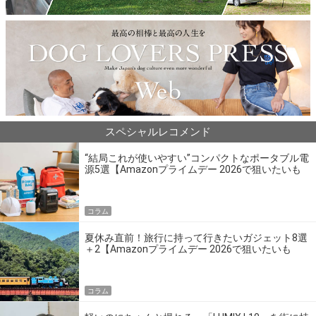
スペシャルレコメンド
“結局これが使いやすい”コンパクトなポータブル電
源5選【Amazonプライムデー 2026で狙いたいも
の】
コラム
夏休み直前！旅行に持って行きたいガジェット8選
＋2【Amazonプライムデー 2026で狙いたいも
の】
コラム