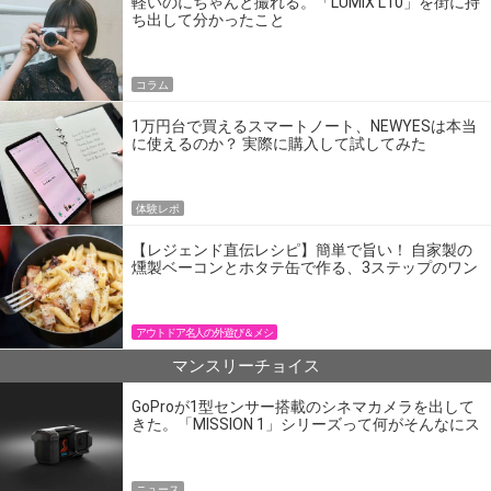
軽いのにちゃんと撮れる。「LUMIX L10」を街に持
ち出して分かったこと
コラム
1万円台で買えるスマートノート、NEWYESは本当
に使えるのか？ 実際に購入して試してみた
体験レポ
【レジェンド直伝レシピ】簡単で旨い！ 自家製の
燻製ベーコンとホタテ缶で作る、3ステップのワン
パン飯
アウトドア名人の外遊び＆メシ
マンスリーチョイス
GoProが1型センサー搭載のシネマカメラを出して
きた。「MISSION 1」シリーズって何がそんなにス
ゴいの？
ニュース