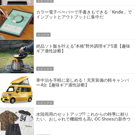
トピックス
カラー電子ペーパーで手書きもできる「Kindle」で
インプットとアウトプットに集中だ
ニュース
絶品ソト飯を叶える“本格”野外調理ギア5選【趣味
ギア適性診断】
トピックス
車中泊を手軽に楽しめる！充実装備の軽キャンパ
ー4台【趣味ギア適性診断】
トピックス
水陸両用のセットアップ!? これからの時季に頼り
たい、おしゃれで機能性も高いDC Shoesの新作ウ
エア