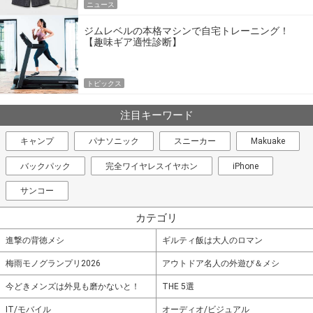
ニュース
ジムレベルの本格マシンで自宅トレーニング！
【趣味ギア適性診断】
トピックス
注目キーワード
キャンプ
パナソニック
スニーカー
Makuake
バックパック
完全ワイヤレスイヤホン
iPhone
サンコー
カテゴリ
進撃の背徳メシ
ギルティ飯は大人のロマン
梅雨モノグランプリ2026
アウトドア名人の外遊び＆メシ
今どきメンズは外見も磨かないと！
THE 5選
IT/モバイル
オーディオ/ビジュアル