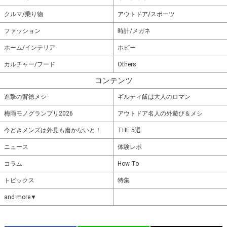
クルマ/乗り物
アウトドア/スポーツ
ファッション
時計/メガネ
ホーム/インテリア
ホビー
カルチャー/フード
Others
コンテンツ
進撃の背徳メシ
ギルティ飯は大人のロマン
梅雨モノグランプリ2026
アウトドア名人の外遊び＆メシ
今どきメンズは外見も磨かないと！
THE 5選
ニュース
体験レポ
コラム
How To
トピックス
特集
and more▼