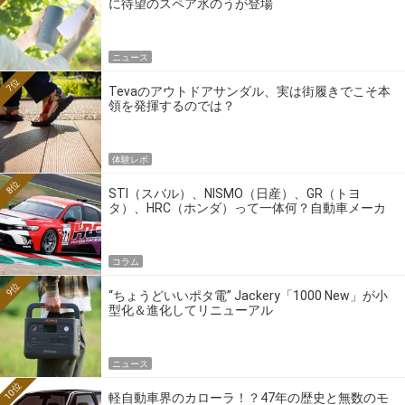
に待望のスペア氷のうが登場
ニュース
7位
Tevaのアウトドアサンダル、実は街履きでこそ本
領を発揮するのでは？
体験レポ
8位
STI（スバル）、NISMO（日産）、GR（トヨ
タ）、HRC（ホンダ）って一体何？自動車メーカ
ーの4大ワークスブランドを探る
コラム
9位
“ちょうどいいポタ電” Jackery「1000 New」が小
型化＆進化してリニューアル
ニュース
10位
軽自動車界のカローラ！？47年の歴史と無数のモ