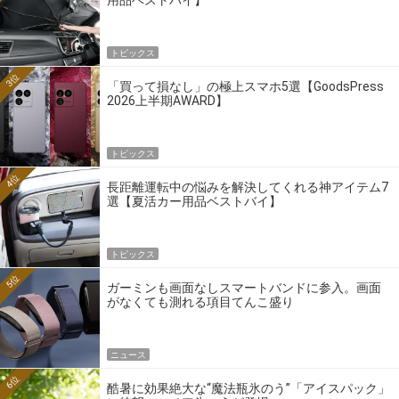
用品ベストバイ】
トピックス
3位
「買って損なし」の極上スマホ5選【GoodsPress
2026上半期AWARD】
トピックス
4位
長距離運転中の悩みを解決してくれる神アイテム7
選【夏活カー用品ベストバイ】
トピックス
5位
ガーミンも画面なしスマートバンドに参入。画面
がなくても測れる項目てんこ盛り
ニュース
6位
酷暑に効果絶大な“魔法瓶氷のう”「アイスパック」