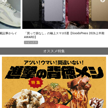
らイ
「買って損なし」の極上スマホ5選【GoodsPress 2026上半期
薄着に
AWARD】
SHO
トピックス
PR
オススメ特集