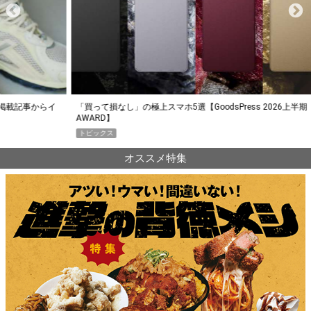
らイ
「買って損なし」の極上スマホ5選【GoodsPress 2026上半期
薄着に
AWARD】
SHO
トピックス
PR
オススメ特集