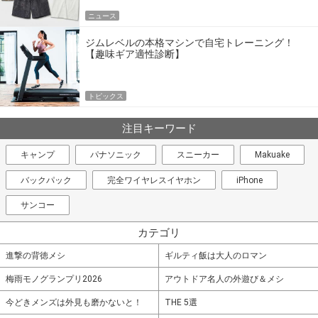
ニュース
ジムレベルの本格マシンで自宅トレーニング！
【趣味ギア適性診断】
トピックス
注目キーワード
キャンプ
パナソニック
スニーカー
Makuake
バックパック
完全ワイヤレスイヤホン
iPhone
サンコー
カテゴリ
進撃の背徳メシ
ギルティ飯は大人のロマン
梅雨モノグランプリ2026
アウトドア名人の外遊び＆メシ
今どきメンズは外見も磨かないと！
THE 5選