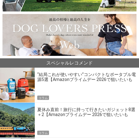
スペシャルレコメンド
“結局これが使いやすい”コンパクトなポータブル電
源5選【Amazonプライムデー 2026で狙いたいも
の】
コラム
夏休み直前！旅行に持って行きたいガジェット8選
＋2【Amazonプライムデー 2026で狙いたいも
の】
コラム