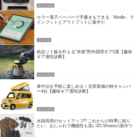
トピックス
カラー電子ペーパーで手書きもできる「Kindle」で
インプットとアウトプットに集中だ
ニュース
絶品ソト飯を叶える“本格”野外調理ギア5選【趣味
ギア適性診断】
トピックス
車中泊を手軽に楽しめる！充実装備の軽キャンパ
ー4台【趣味ギア適性診断】
トピックス
水陸両用のセットアップ!? これからの時季に頼り
たい、おしゃれで機能性も高いDC Shoesの新作ウ
エア