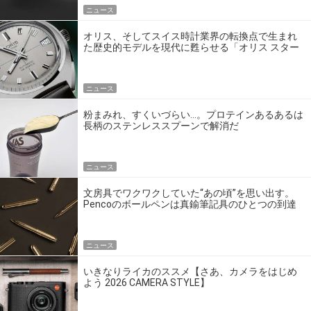
ニュース
オリス、そしてスイス時計業界の転換点で生まれ
た歴史的モデルを現代に甦らせる「オリス スター
エディション」
ニュース
粉まみれ、すくいづらい…。プロテインあるあるは
長柄のステンレススプーンで解消だ
ニュース
文房具でワクワクしていた“あの頃”を思い出す。
Pencoのボールペンは真鍮筆記具のひとつの到達
点だ
ニュース
いきなりライカのススメ【さあ、カメラをはじめ
よう 2026 CAMERA STYLE】