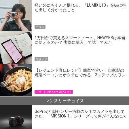
軽いのにちゃんと撮れる。「LUMIX L10」を街に持
ち出して分かったこと
コラム
1万円台で買えるスマートノート、NEWYESは本当
に使えるのか？ 実際に購入して試してみた
体験レポ
【レジェンド直伝レシピ】簡単で旨い！ 自家製の
燻製ベーコンとホタテ缶で作る、3ステップのワン
パン飯
アウトドア名人の外遊び＆メシ
マンスリーチョイス
GoProが1型センサー搭載のシネマカメラを出して
きた。「MISSION 1」シリーズって何がそんなにス
ゴいの？