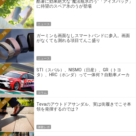
酷暑に効果絶大な“魔法瓶氷のう”「アイスパック」
に待望のスペア氷のうが登場
ニュース
7位
ガーミンも画面なしスマートバンドに参入。画面
がなくても測れる項目てんこ盛り
ニュース
8位
STI（スバル）、NISMO（日産）、GR（トヨ
タ）、HRC（ホンダ）って一体何？自動車メーカ
ーの4大ワークスブランドを探る
コラム
9位
Tevaのアウトドアサンダル、実は街履きでこそ本
領を発揮するのでは？
体験レポ