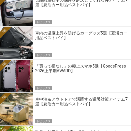
長距離運転中の悩みを解決してくれる神アイテム7
選【夏活カー用品ベストバイ】
トピックス
3位
車内の温度上昇を防げるカーグッズ5選【夏活カー
用品ベストバイ】
トピックス
4位
「買って損なし」の極上スマホ5選【GoodsPress
2026上半期AWARD】
トピックス
5位
車中泊＆アウトドアで活躍する猛暑対策アイテム7
選【夏活カー用品ベストバイ】
トピックス
6位