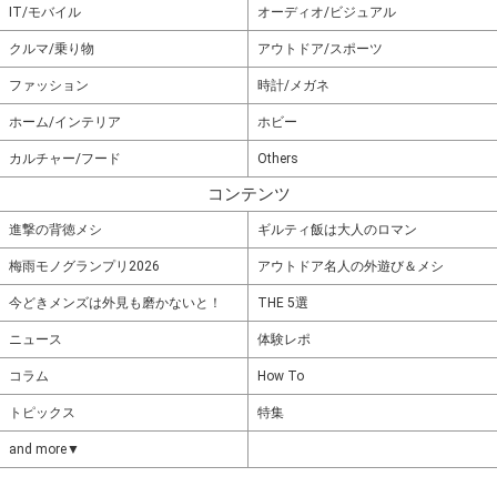
IT/モバイル
オーディオ/ビジュアル
クルマ/乗り物
アウトドア/スポーツ
ファッション
時計/メガネ
ホーム/インテリア
ホビー
カルチャー/フード
Others
コンテンツ
進撃の背徳メシ
ギルティ飯は大人のロマン
梅雨モノグランプリ2026
アウトドア名人の外遊び＆メシ
今どきメンズは外見も磨かないと！
THE 5選
ニュース
体験レポ
コラム
How To
トピックス
特集
and more▼