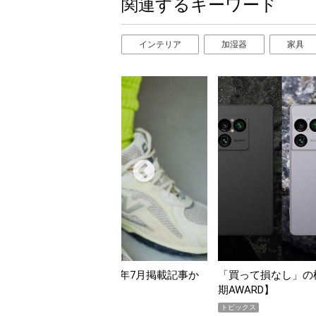
関連するキーワード
インテリア
加湿器
家具
んだ「指名買い」】2026年7月掲載記事か
「買って損なし」の極上
イテムをピックアップ！
期AWARD】
トピックス