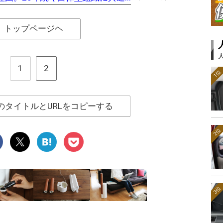
トップページヘ
1
2
1位
のタイトルとURLをコピーする
2位
3位