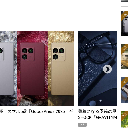
4位
5位
6位
スマホ5選【GoodsPress 2026上半
薄着になる季節の夏こそ“
7位
SHOCK「GRAVITYMA
PR