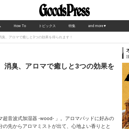
ム
How To
トピックス
特集
and more▼
消臭、アロマで癒しと3つの効果を得られます！
、消臭、アロマで癒しと3つの効果を
音波式加湿器 -wood- 」。アロマパッドに好みの
分の先からアロマミストが出て、心地よい香りとと