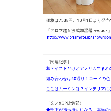
価格は7538円。10月1日より発
「アロマ超音波式加湿器 -wood- 」
http://www.prismate.jp/showroo
［関連記事］
和テイストだけどアメリカ生まれ
組み合わせは60通り！コードの
ここはムーミン谷？インテリアに
（文／&GP編集部）
◆部下が指示待ちになる、本当の理