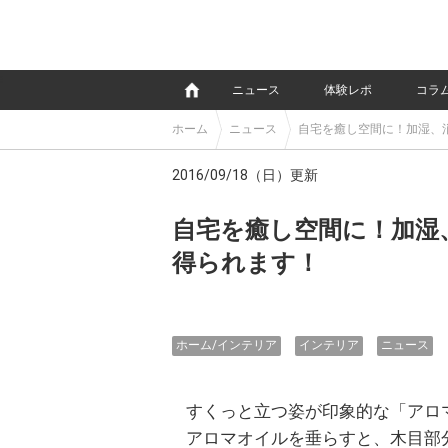
e
ニュース
体験レポ
コラ
ホーム
ニュース
自宅を癒し空間に！加湿、
2016/09/18（日）更新
自宅を癒し空間に！加湿
得られます！
ホーム/インテリア
インテリア
ニュース
すくっと立つ姿が印象的な「アロマ超
アロマオイルを垂らすと、木目部