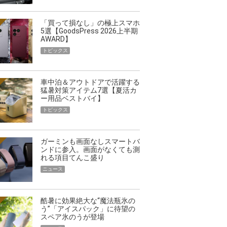
「買って損なし」の極上スマホ
5選【GoodsPress 2026上半期
AWARD】
トピックス
車中泊＆アウトドアで活躍する
猛暑対策アイテム7選【夏活カ
ー用品ベストバイ】
トピックス
ガーミンも画面なしスマートバ
ンドに参入。画面がなくても測
れる項目てんこ盛り
ニュース
映える”タフな腕時計を。G-
【編集部員が選んだ「指名買い」
酷暑に効果絶大な“魔法瓶氷の
STER」は本当に機能も見た…
らイチオシアイテムをピックア
う”「アイスパック」に待望の
スペア氷のうが登場
トピックス