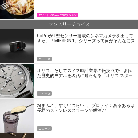
パン飯
アウトドア名人の外遊び＆メシ
マンスリーチョイス
GoProが1型センサー搭載のシネマカメラを出して
きた。「MISSION 1」シリーズって何がそんなにス
ゴいの？
ニュース
オリス、そしてスイス時計業界の転換点で生まれ
た歴史的モデルを現代に甦らせる「オリス スター
エディション」
ニュース
粉まみれ、すくいづらい…。プロテインあるあるは
長柄のステンレススプーンで解消だ
ニュース