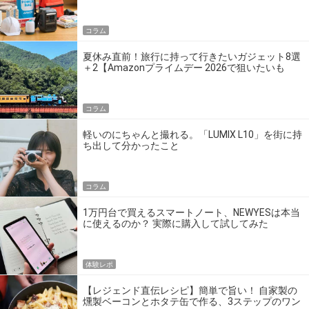
の】
コラム
夏休み直前！旅行に持って行きたいガジェット8選
＋2【Amazonプライムデー 2026で狙いたいも
の】
コラム
軽いのにちゃんと撮れる。「LUMIX L10」を街に持
ち出して分かったこと
コラム
1万円台で買えるスマートノート、NEWYESは本当
に使えるのか？ 実際に購入して試してみた
体験レポ
【レジェンド直伝レシピ】簡単で旨い！ 自家製の
燻製ベーコンとホタテ缶で作る、3ステップのワン