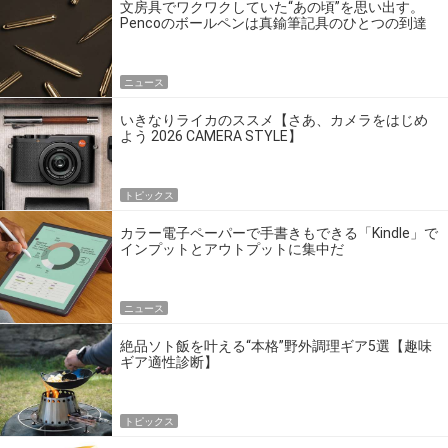
文房具でワクワクしていた“あの頃”を思い出す。
Pencoのボールペンは真鍮筆記具のひとつの到達
点だ
ニュース
いきなりライカのススメ【さあ、カメラをはじめ
よう 2026 CAMERA STYLE】
トピックス
カラー電子ペーパーで手書きもできる「Kindle」で
インプットとアウトプットに集中だ
ニュース
絶品ソト飯を叶える“本格”野外調理ギア5選【趣味
ギア適性診断】
トピックス