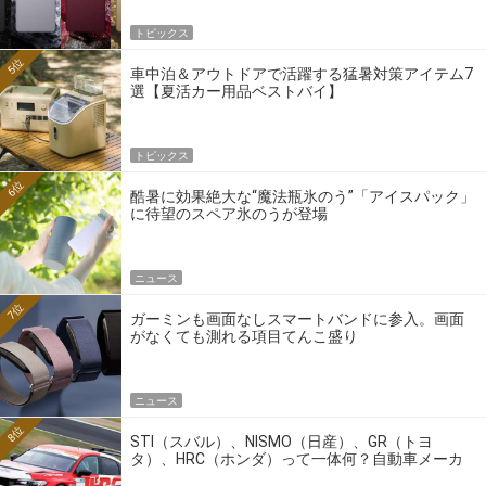
トピックス
5位
車中泊＆アウトドアで活躍する猛暑対策アイテム7
選【夏活カー用品ベストバイ】
トピックス
6位
酷暑に効果絶大な“魔法瓶氷のう”「アイスパック」
に待望のスペア氷のうが登場
ニュース
7位
ガーミンも画面なしスマートバンドに参入。画面
がなくても測れる項目てんこ盛り
ニュース
8位
STI（スバル）、NISMO（日産）、GR（トヨ
タ）、HRC（ホンダ）って一体何？自動車メーカ
ーの4大ワークスブランドを探る