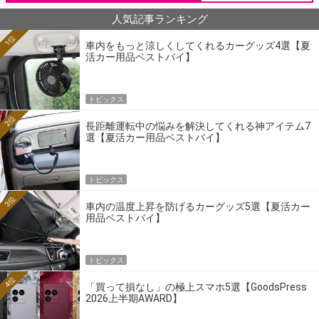
人気記事ランキング
1位
車内をもっと涼しくしてくれるカーグッズ4選【夏
活カー用品ベストバイ】
トピックス
2位
長距離運転中の悩みを解決してくれる神アイテム7
選【夏活カー用品ベストバイ】
トピックス
3位
車内の温度上昇を防げるカーグッズ5選【夏活カー
用品ベストバイ】
トピックス
4位
「買って損なし」の極上スマホ5選【GoodsPress
2026上半期AWARD】