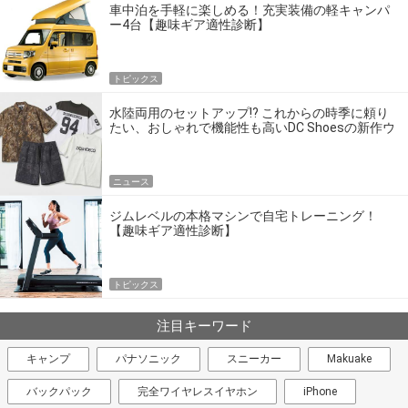
車中泊を手軽に楽しめる！充実装備の軽キャンパ
ー4台【趣味ギア適性診断】
トピックス
水陸両用のセットアップ!? これからの時季に頼り
たい、おしゃれで機能性も高いDC Shoesの新作ウ
エア
ニュース
ジムレベルの本格マシンで自宅トレーニング！
【趣味ギア適性診断】
トピックス
注目キーワード
キャンプ
パナソニック
スニーカー
Makuake
バックパック
完全ワイヤレスイヤホン
iPhone