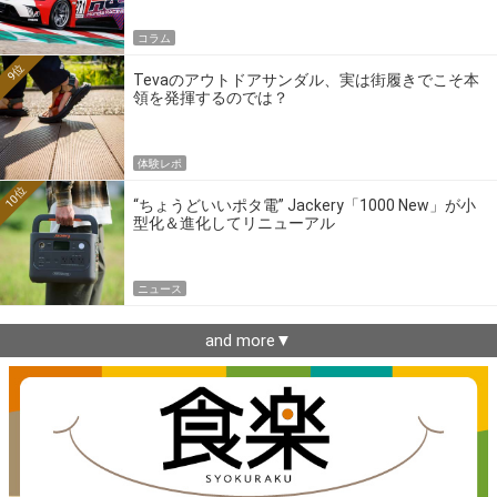
コラム
9位
Tevaのアウトドアサンダル、実は街履きでこそ本
領を発揮するのでは？
体験レポ
10位
“ちょうどいいポタ電” Jackery「1000 New」が小
型化＆進化してリニューアル
ニュース
and more▼