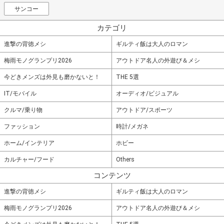
サンコー
カテゴリ
進撃の背徳メシ
ギルティ飯は大人のロマン
梅雨モノグランプリ2026
アウトドア名人の外遊び＆メシ
今どきメンズは外見も磨かないと！
THE 5選
IT/モバイル
オーディオ/ビジュアル
クルマ/乗り物
アウトドア/スポーツ
ファッション
時計/メガネ
ホーム/インテリア
ホビー
カルチャー/フード
Others
コンテンツ
進撃の背徳メシ
ギルティ飯は大人のロマン
梅雨モノグランプリ2026
アウトドア名人の外遊び＆メシ