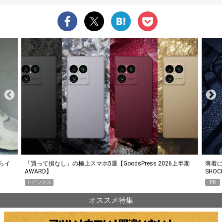
らイ
「買って損なし」の極上スマホ5選【GoodsPress 2026上半期
薄着に
AWARD】
SHO
トピックス
PR
オススメ特集