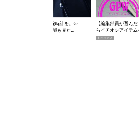
タフな腕時計を。G-
【編集部員が選んだ「指名買い」】20
」は本当に機能も見た…
らイチオシアイテムをピックアップ！
トピックス