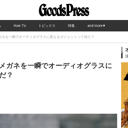
ム
How To
トピックス
特集
and more▼
ガネを一瞬でオーディオグラスに変えるガジェットって何だ？
メガネを一瞬でオーディオグラスに
だ？