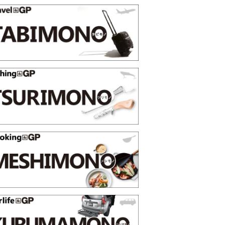
ss 2026上半
薄着になる季節の夏こそ“映える”タフな腕時計を。
SHOCK「GRAVITYMASTER」は本当に機能も見た
PR