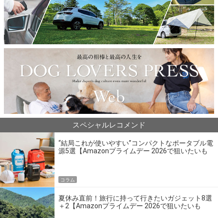
スペシャルレコメンド
“結局これが使いやすい”コンパクトなポータブル電
源5選【Amazonプライムデー 2026で狙いたいも
の】
コラム
夏休み直前！旅行に持って行きたいガジェット8選
＋2【Amazonプライムデー 2026で狙いたいも
の】