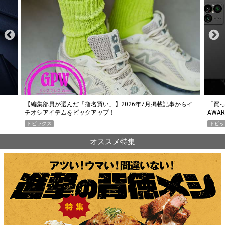
らイ
「買って損なし」の極上スマホ5選【GoodsPress 2026上半期
薄着に
AWARD】
SHO
トピックス
PR
オススメ特集