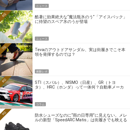
ニュース
6位
酷暑に効果絶大な“魔法瓶氷のう”「アイスパック」
に待望のスペア氷のうが登場
ニュース
7位
Tevaのアウトドアサンダル、実は街履きでこそ本
領を発揮するのでは？
体験レポ
8位
STI（スバル）、NISMO（日産）、GR（トヨ
タ）、HRC（ホンダ）って一体何？自動車メーカ
ーの4大ワークスブランドを探る
コラム
9位
防水シューズなのに“雨の日専用”に見えない。メレ
ルの新型「SpeedARC Matis」は街履きでも映える