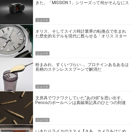
きた。「MISSION 1」シリーズって何がそんなにス
ゴいの？
ニュース
オリス、そしてスイス時計業界の転換点で生まれ
た歴史的モデルを現代に甦らせる「オリス スター
エディション」
ニュース
粉まみれ、すくいづらい…。プロテインあるあるは
長柄のステンレススプーンで解消だ
ニュース
文房具でワクワクしていた“あの頃”を思い出す。
Pencoのボールペンは真鍮筆記具のひとつの到達
点だ
ニュース
いきなりライカのススメ【さあ、カメラをはじめ