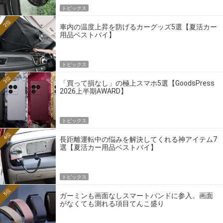
トピックス
2位
車内の温度上昇を防げるカーグッズ5選【夏活カー
用品ベストバイ】
トピックス
3位
「買って損なし」の極上スマホ5選【GoodsPress
2026上半期AWARD】
トピックス
4位
長距離運転中の悩みを解決してくれる神アイテム7
選【夏活カー用品ベストバイ】
トピックス
5位
ガーミンも画面なしスマートバンドに参入。画面
がなくても測れる項目てんこ盛り