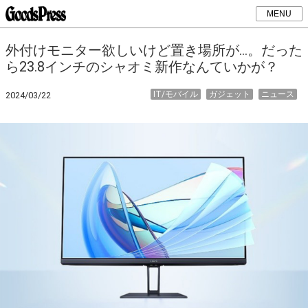
MENU
外付けモニター欲しいけど置き場所が…。だった
ら23.8インチのシャオミ新作なんていかが？
IT/モバイル
ガジェット
ニュース
2024/03/22