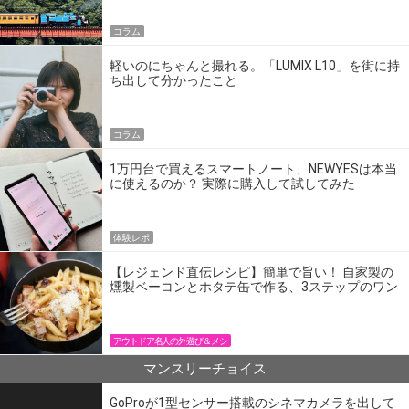
コラム
軽いのにちゃんと撮れる。「LUMIX L10」を街に持
ち出して分かったこと
コラム
1万円台で買えるスマートノート、NEWYESは本当
に使えるのか？ 実際に購入して試してみた
体験レポ
【レジェンド直伝レシピ】簡単で旨い！ 自家製の
燻製ベーコンとホタテ缶で作る、3ステップのワン
パン飯
アウトドア名人の外遊び＆メシ
マンスリーチョイス
GoProが1型センサー搭載のシネマカメラを出して