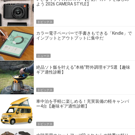
よう 2026 CAMERA STYLE】
トピックス
カラー電子ペーパーで手書きもできる「Kindle」で
インプットとアウトプットに集中だ
ニュース
絶品ソト飯を叶える“本格”野外調理ギア5選【趣味
ギア適性診断】
トピックス
車中泊を手軽に楽しめる！充実装備の軽キャンパ
ー4台【趣味ギア適性診断】
トピックス