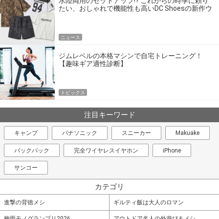
水陸両用のセットアップ!? これからの時季に頼り
たい、おしゃれで機能性も高いDC Shoesの新作ウ
エア
ニュース
ジムレベルの本格マシンで自宅トレーニング！
【趣味ギア適性診断】
トピックス
注目キーワード
キャンプ
パナソニック
スニーカー
Makuake
バックパック
完全ワイヤレスイヤホン
iPhone
サンコー
カテゴリ
進撃の背徳メシ
ギルティ飯は大人のロマン
梅雨モノグランプリ2026
アウトドア名人の外遊び＆メシ