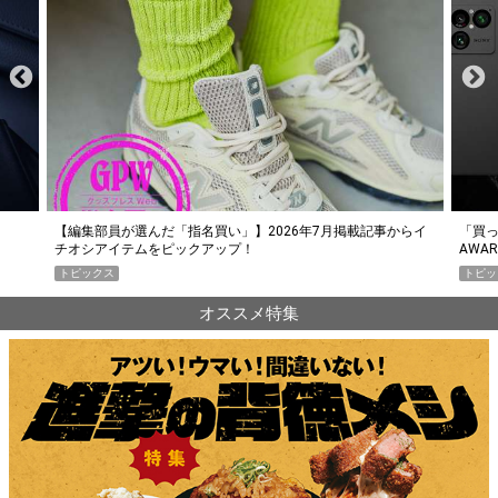
らイ
「買って損なし」の極上スマホ5選【GoodsPress 2026上半期
薄着に
AWARD】
SHO
トピックス
PR
オススメ特集