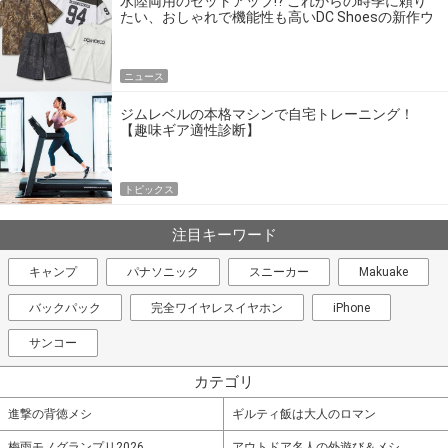
水陸両用のセットアップ!? これからの時季に頼り
たい、おしゃれで機能性も高いDC Shoesの新作ウ
エア
ニュース
ジムレベルの本格マシンで自宅トレーニング！
【趣味ギア適性診断】
トピックス
注目キーワード
キャンプ
パナソニック
スニーカー
Makuake
バックパック
完全ワイヤレスイヤホン
iPhone
サンコー
カテゴリ
進撃の背徳メシ
ギルティ飯は大人のロマン
梅雨モノグランプリ2026
アウトドア名人の外遊び＆メシ