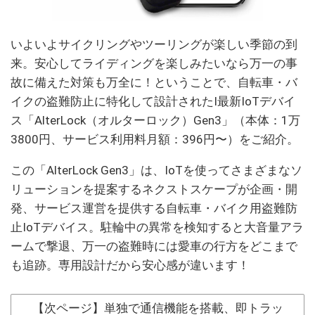
いよいよサイクリングやツーリングが楽しい季節の到
来。安心してライディングを楽しみたいなら万一の事
故に備えた対策も万全に！ということで、自転車・バ
イクの盗難防止に特化して設計されたI最新IoTデバイ
ス「AlterLock（オルターロック）Gen3」（本体：1万
3800円、サービス利用料月額：396円〜）をご紹介。
この「AlterLock Gen3」は、IoTを使ってさまざまなソ
リューションを提案するネクストスケープが企画・開
発、サービス運営を提供する自転車・バイク用盗難防
止IoTデバイス。駐輪中の異常を検知すると大音量アラ
ームで撃退、万一の盗難時には愛車の行方をどこまで
も追跡。専用設計だから安心感が違います！
【次ページ】単独で通信機能を搭載、即トラッ