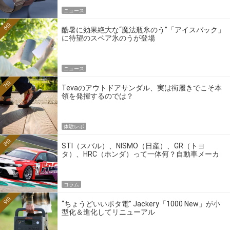
ニュース
6位
酷暑に効果絶大な“魔法瓶氷のう”「アイスパック」
に待望のスペア氷のうが登場
ニュース
7位
Tevaのアウトドアサンダル、実は街履きでこそ本
領を発揮するのでは？
体験レポ
8位
STI（スバル）、NISMO（日産）、GR（トヨ
タ）、HRC（ホンダ）って一体何？自動車メーカ
ーの4大ワークスブランドを探る
コラム
9位
“ちょうどいいポタ電” Jackery「1000 New」が小
型化＆進化してリニューアル