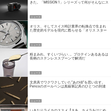
きた。「MISSION 1」シリーズって何がそんなにス
ゴいの？
ニュース
オリス、そしてスイス時計業界の転換点で生まれ
た歴史的モデルを現代に甦らせる「オリス スター
エディション」
ニュース
粉まみれ、すくいづらい…。プロテインあるあるは
長柄のステンレススプーンで解消だ
ニュース
文房具でワクワクしていた“あの頃”を思い出す。
Pencoのボールペンは真鍮筆記具のひとつの到達
点だ
ニュース
いきなりライカのススメ【さあ、カメラをはじめ