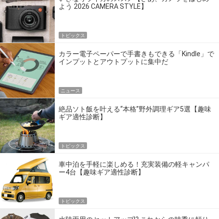
よう 2026 CAMERA STYLE】
トピックス
カラー電子ペーパーで手書きもできる「Kindle」で
インプットとアウトプットに集中だ
ニュース
絶品ソト飯を叶える“本格”野外調理ギア5選【趣味
ギア適性診断】
トピックス
車中泊を手軽に楽しめる！充実装備の軽キャンパ
ー4台【趣味ギア適性診断】
トピックス