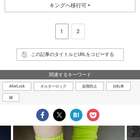
キングへ移行可
▶
1
2
この記事のタイトルとURLをコピーする
関連するキーワード
AlterLock
オルターロック
盗難防止
自転車
鍵