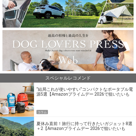
スペシャルレコメンド
“結局これが使いやすい”コンパクトなポータブル電
源5選【Amazonプライムデー 2026で狙いたいも
の】
コラム
夏休み直前！旅行に持って行きたいガジェット8選
＋2【Amazonプライムデー 2026で狙いたいも
の】