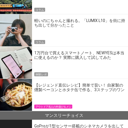
コラム
軽いのにちゃんと撮れる。「LUMIX L10」を街に持
ち出して分かったこと
コラム
1万円台で買えるスマートノート、NEWYESは本当
に使えるのか？ 実際に購入して試してみた
体験レポ
【レジェンド直伝レシピ】簡単で旨い！ 自家製の
燻製ベーコンとホタテ缶で作る、3ステップのワン
パン飯
アウトドア名人の外遊び＆メシ
マンスリーチョイス
GoProが1型センサー搭載のシネマカメラを出して