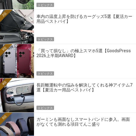
トピックス
2位
車内の温度上昇を防げるカーグッズ5選【夏活カー
用品ベストバイ】
トピックス
3位
「買って損なし」の極上スマホ5選【GoodsPress
2026上半期AWARD】
トピックス
4位
長距離運転中の悩みを解決してくれる神アイテム7
選【夏活カー用品ベストバイ】
トピックス
5位
ガーミンも画面なしスマートバンドに参入。画面
がなくても測れる項目てんこ盛り