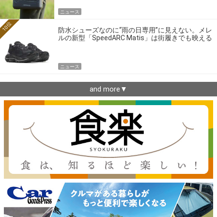
ニュース
10位
防水シューズなのに“雨の日専用”に見えない。メレ
ルの新型「SpeedARC Matis」は街履きでも映える
ニュース
and more▼