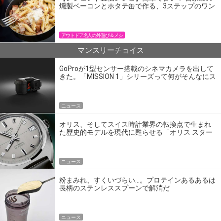
燻製ベーコンとホタテ缶で作る、3ステップのワン
パン飯
アウトドア名人の外遊び＆メシ
マンスリーチョイス
GoProが1型センサー搭載のシネマカメラを出して
きた。「MISSION 1」シリーズって何がそんなにス
ゴいの？
ニュース
オリス、そしてスイス時計業界の転換点で生まれ
た歴史的モデルを現代に甦らせる「オリス スター
エディション」
ニュース
粉まみれ、すくいづらい…。プロテインあるあるは
長柄のステンレススプーンで解消だ
ニュース