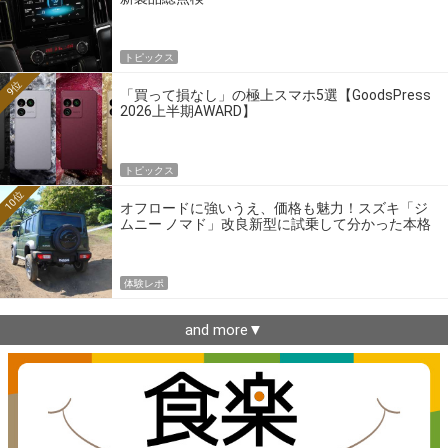
トピックス
9位
「買って損なし」の極上スマホ5選【GoodsPress
2026上半期AWARD】
トピックス
10位
オフロードに強いうえ、価格も魅力！スズキ「ジ
ムニー ノマド」改良新型に試乗して分かった本格
クロカンの実力
体験レポ
and more▼