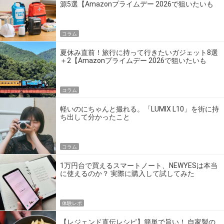
源5選【Amazonプライムデー 2026で狙いたいも
の】
コラム
夏休み直前！旅行に持って行きたいガジェット8選
＋2【Amazonプライムデー 2026で狙いたいも
の】
コラム
軽いのにちゃんと撮れる。「LUMIX L10」を街に持
ち出して分かったこと
コラム
1万円台で買えるスマートノート、NEWYESは本当
に使えるのか？ 実際に購入して試してみた
体験レポ
【レジェンド直伝レシピ】簡単で旨い！ 自家製の