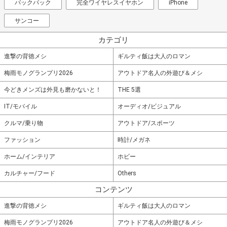
バックパック
完全ワイヤレスイヤホン
iPhone
サンコー
カテゴリ
進撃の背徳メシ
ギルティ飯は大人のロマン
梅雨モノグランプリ2026
アウトドア名人の外遊び＆メシ
今どきメンズは外見も磨かないと！
THE 5選
IT/モバイル
オーディオ/ビジュアル
クルマ/乗り物
アウトドア/スポーツ
ファッション
時計/メガネ
ホーム/インテリア
ホビー
カルチャー/フード
Others
コンテンツ
進撃の背徳メシ
ギルティ飯は大人のロマン
梅雨モノグランプリ2026
アウトドア名人の外遊び＆メシ