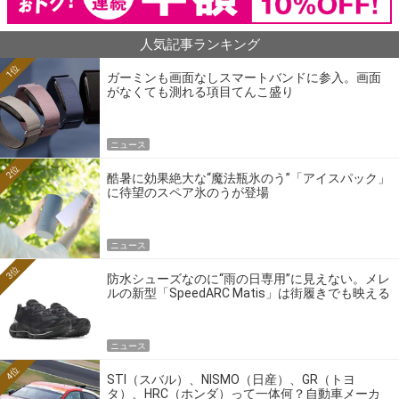
人気記事ランキング
1位
ガーミンも画面なしスマートバンドに参入。画面
がなくても測れる項目てんこ盛り
ニュース
2位
酷暑に効果絶大な“魔法瓶氷のう”「アイスパック」
に待望のスペア氷のうが登場
ニュース
3位
防水シューズなのに“雨の日専用”に見えない。メレ
ルの新型「SpeedARC Matis」は街履きでも映える
ニュース
4位
STI（スバル）、NISMO（日産）、GR（トヨ
タ）、HRC（ホンダ）って一体何？自動車メーカ