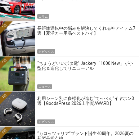
ーの4大ワークスブランドを探る
コラム
5位
長距離運転中の悩みを解決してくれる神アイテム7
選【夏活カー用品ベストバイ】
トピックス
6位
“ちょうどいいポタ電” Jackery「1000 New」が小
型化＆進化してリニューアル
ニュース
7位
利用シーン別に多様化が進む“てっぺん”イヤホン3
選【GoodsPress 2026上半期AWARD】
トピックス
8位
“カロッツェリア”ブランド誕生40周年。2026夏の
新製品総点検