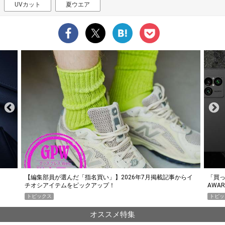
UVカット
夏ウエア
らイ
「買って損なし」の極上スマホ5選【GoodsPress 2026上半期
薄着に
AWARD】
SHO
トピックス
PR
オススメ特集