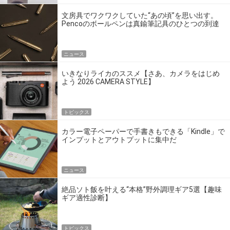
文房具でワクワクしていた“あの頃”を思い出す。
Pencoのボールペンは真鍮筆記具のひとつの到達
点だ
ニュース
いきなりライカのススメ【さあ、カメラをはじめ
よう 2026 CAMERA STYLE】
トピックス
カラー電子ペーパーで手書きもできる「Kindle」で
インプットとアウトプットに集中だ
ニュース
絶品ソト飯を叶える“本格”野外調理ギア5選【趣味
ギア適性診断】
トピックス