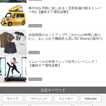
車中泊を手軽に楽しめる！充実装備の軽キャンパ
ー4台【趣味ギア適性診断】
トピックス
水陸両用のセットアップ!? これからの時季に頼り
たい、おしゃれで機能性も高いDC Shoesの新作ウ
エア
ニュース
ジムレベルの本格マシンで自宅トレーニング！
【趣味ギア適性診断】
トピックス
注目キーワード
キャンプ
パナソニック
スニーカー
Makuake