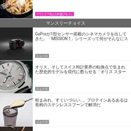
パン飯
アウトドア名人の外遊び＆メシ
マンスリーチョイス
GoProが1型センサー搭載のシネマカメラを出して
きた。「MISSION 1」シリーズって何がそんなにス
ゴいの？
ニュース
オリス、そしてスイス時計業界の転換点で生まれ
た歴史的モデルを現代に甦らせる「オリス スター
エディション」
ニュース
粉まみれ、すくいづらい…。プロテインあるあるは
長柄のステンレススプーンで解消だ
ニュース