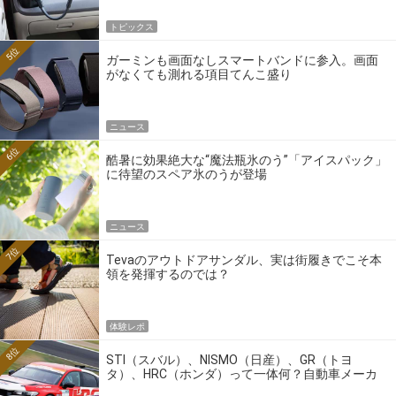
トピックス
5位
ガーミンも画面なしスマートバンドに参入。画面
がなくても測れる項目てんこ盛り
ニュース
6位
酷暑に効果絶大な“魔法瓶氷のう”「アイスパック」
に待望のスペア氷のうが登場
ニュース
7位
Tevaのアウトドアサンダル、実は街履きでこそ本
領を発揮するのでは？
体験レポ
8位
STI（スバル）、NISMO（日産）、GR（トヨ
タ）、HRC（ホンダ）って一体何？自動車メーカ
ーの4大ワークスブランドを探る