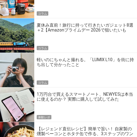
の】
コラム
夏休み直前！旅行に持って行きたいガジェット8選
＋2【Amazonプライムデー 2026で狙いたいも
の】
コラム
軽いのにちゃんと撮れる。「LUMIX L10」を街に持
ち出して分かったこと
コラム
1万円台で買えるスマートノート、NEWYESは本当
に使えるのか？ 実際に購入して試してみた
体験レポ
【レジェンド直伝レシピ】簡単で旨い！ 自家製の
燻製ベーコンとホタテ缶で作る、3ステップのワン