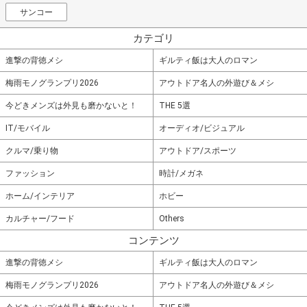
サンコー
カテゴリ
進撃の背徳メシ
ギルティ飯は大人のロマン
梅雨モノグランプリ2026
アウトドア名人の外遊び＆メシ
今どきメンズは外見も磨かないと！
THE 5選
IT/モバイル
オーディオ/ビジュアル
クルマ/乗り物
アウトドア/スポーツ
ファッション
時計/メガネ
ホーム/インテリア
ホビー
カルチャー/フード
Others
コンテンツ
進撃の背徳メシ
ギルティ飯は大人のロマン
梅雨モノグランプリ2026
アウトドア名人の外遊び＆メシ