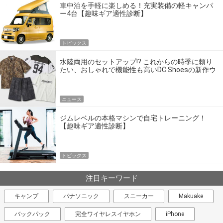
車中泊を手軽に楽しめる！充実装備の軽キャンパ
ー4台【趣味ギア適性診断】
トピックス
水陸両用のセットアップ!? これからの時季に頼り
たい、おしゃれで機能性も高いDC Shoesの新作ウ
エア
ニュース
ジムレベルの本格マシンで自宅トレーニング！
【趣味ギア適性診断】
トピックス
注目キーワード
キャンプ
パナソニック
スニーカー
Makuake
バックパック
完全ワイヤレスイヤホン
iPhone