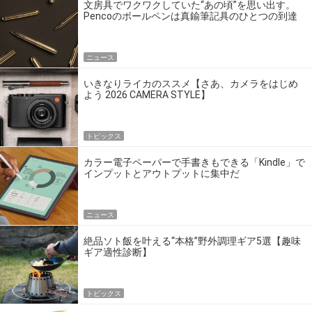
文房具でワクワクしていた“あの頃”を思い出す。
Pencoのボールペンは真鍮筆記具のひとつの到達
点だ
ニュース
いきなりライカのススメ【さあ、カメラをはじめ
よう 2026 CAMERA STYLE】
トピックス
カラー電子ペーパーで手書きもできる「Kindle」で
インプットとアウトプットに集中だ
ニュース
絶品ソト飯を叶える“本格”野外調理ギア5選【趣味
ギア適性診断】
トピックス