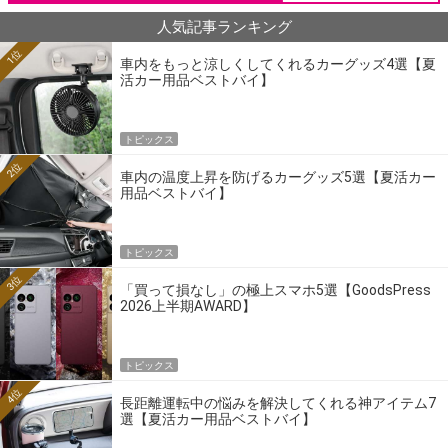
人気記事ランキング
1位
車内をもっと涼しくしてくれるカーグッズ4選【夏
活カー用品ベストバイ】
トピックス
2位
車内の温度上昇を防げるカーグッズ5選【夏活カー
用品ベストバイ】
トピックス
3位
「買って損なし」の極上スマホ5選【GoodsPress
2026上半期AWARD】
トピックス
4位
長距離運転中の悩みを解決してくれる神アイテム7
選【夏活カー用品ベストバイ】