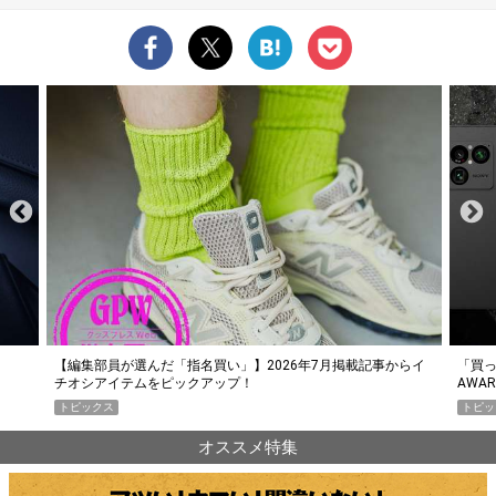
らイ
「買って損なし」の極上スマホ5選【GoodsPress 2026上半期
薄着に
AWARD】
SHO
トピックス
PR
オススメ特集