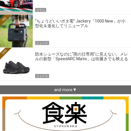
コラム
9位
“ちょうどいいポタ電” Jackery「1000 New」が小
型化＆進化してリニューアル
ニュース
10位
防水シューズなのに“雨の日専用”に見えない。メレ
ルの新型「SpeedARC Matis」は街履きでも映える
ニュース
and more▼