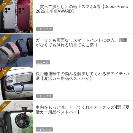
1位
「買って損なし」の極上スマホ5選【GoodsPress
2026上半期AWARD】
トピックス
2位
ガーミンも画面なしスマートバンドに参入。画面
がなくても測れる項目てんこ盛り
ニュース
3位
長距離運転中の悩みを解決してくれる神アイテム7
選【夏活カー用品ベストバイ】
トピックス
4位
車内をもっと涼しくしてくれるカーグッズ4選【夏
活カー用品ベストバイ】
トピックス