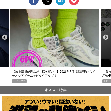
らイ
「買って損なし」の極上スマホ5選【GoodsPress 2026上半期
薄着に
AWARD】
SHO
トピックス
PR
オススメ特集