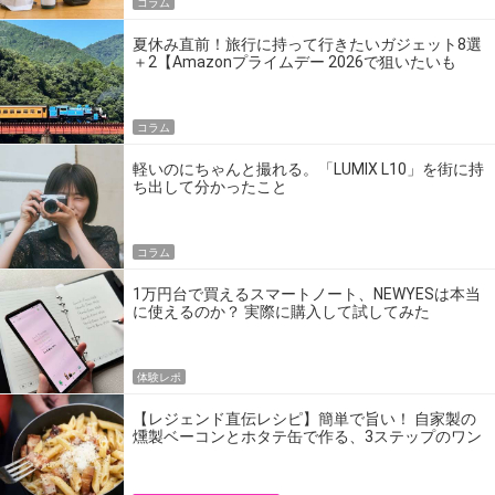
コラム
夏休み直前！旅行に持って行きたいガジェット8選
＋2【Amazonプライムデー 2026で狙いたいも
の】
コラム
軽いのにちゃんと撮れる。「LUMIX L10」を街に持
ち出して分かったこと
コラム
1万円台で買えるスマートノート、NEWYESは本当
に使えるのか？ 実際に購入して試してみた
体験レポ
【レジェンド直伝レシピ】簡単で旨い！ 自家製の
燻製ベーコンとホタテ缶で作る、3ステップのワン
パン飯