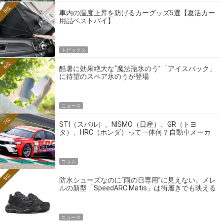
5位
車内の温度上昇を防げるカーグッズ5選【夏活カー
用品ベストバイ】
トピックス
6位
酷暑に効果絶大な“魔法瓶氷のう”「アイスパック」
に待望のスペア氷のうが登場
ニュース
7位
STI（スバル）、NISMO（日産）、GR（トヨ
タ）、HRC（ホンダ）って一体何？自動車メーカ
ーの4大ワークスブランドを探る
コラム
8位
防水シューズなのに“雨の日専用”に見えない。メレ
ルの新型「SpeedARC Matis」は街履きでも映える
ニュース