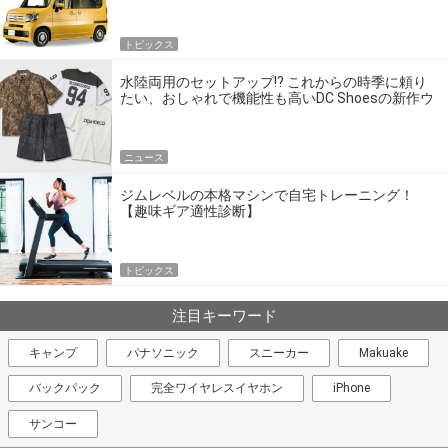
トピックス
水陸両用のセットアップ!? これからの時季に頼り
たい、おしゃれで機能性も高いDC Shoesの新作ウ
エア
ニュース
ジムレベルの本格マシンで自宅トレーニング！
【趣味ギア適性診断】
トピックス
注目キーワード
キャンプ
パナソニック
スニーカー
Makuake
バックパック
完全ワイヤレスイヤホン
iPhone
サンコー