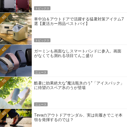
トピックス
5位
車中泊＆アウトドアで活躍する猛暑対策アイテム7
選【夏活カー用品ベストバイ】
トピックス
6位
ガーミンも画面なしスマートバンドに参入。画面
がなくても測れる項目てんこ盛り
ニュース
7位
酷暑に効果絶大な“魔法瓶氷のう”「アイスパック」
に待望のスペア氷のうが登場
ニュース
8位
Tevaのアウトドアサンダル、実は街履きでこそ本
領を発揮するのでは？