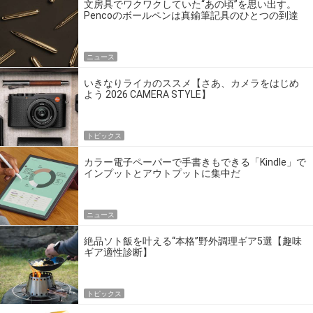
文房具でワクワクしていた“あの頃”を思い出す。
Pencoのボールペンは真鍮筆記具のひとつの到達
点だ
ニュース
いきなりライカのススメ【さあ、カメラをはじめ
よう 2026 CAMERA STYLE】
トピックス
カラー電子ペーパーで手書きもできる「Kindle」で
インプットとアウトプットに集中だ
ニュース
絶品ソト飯を叶える“本格”野外調理ギア5選【趣味
ギア適性診断】
トピックス