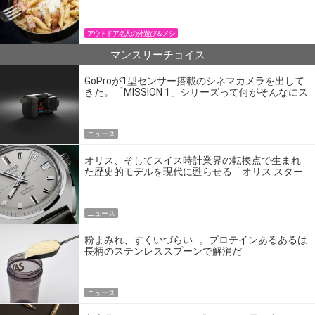
パン飯
アウトドア名人の外遊び＆メシ
マンスリーチョイス
GoProが1型センサー搭載のシネマカメラを出して
きた。「MISSION 1」シリーズって何がそんなにス
ゴいの？
ニュース
オリス、そしてスイス時計業界の転換点で生まれ
た歴史的モデルを現代に甦らせる「オリス スター
エディション」
ニュース
粉まみれ、すくいづらい…。プロテインあるあるは
長柄のステンレススプーンで解消だ
ニュース