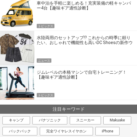
車中泊を手軽に楽しめる！充実装備の軽キャンパ
ー4台【趣味ギア適性診断】
トピックス
水陸両用のセットアップ!? これからの時季に頼り
たい、おしゃれで機能性も高いDC Shoesの新作ウ
エア
ニュース
ジムレベルの本格マシンで自宅トレーニング！
【趣味ギア適性診断】
トピックス
注目キーワード
キャンプ
パナソニック
スニーカー
Makuake
バックパック
完全ワイヤレスイヤホン
iPhone