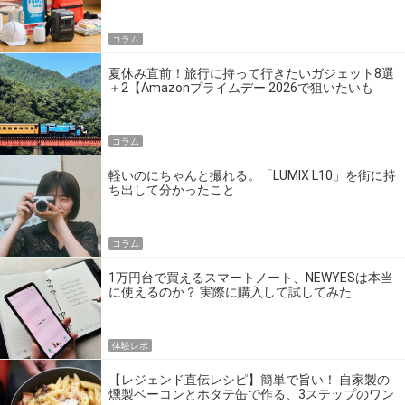
コラム
夏休み直前！旅行に持って行きたいガジェット8選
＋2【Amazonプライムデー 2026で狙いたいも
の】
コラム
軽いのにちゃんと撮れる。「LUMIX L10」を街に持
ち出して分かったこと
コラム
1万円台で買えるスマートノート、NEWYESは本当
に使えるのか？ 実際に購入して試してみた
体験レポ
【レジェンド直伝レシピ】簡単で旨い！ 自家製の
燻製ベーコンとホタテ缶で作る、3ステップのワン