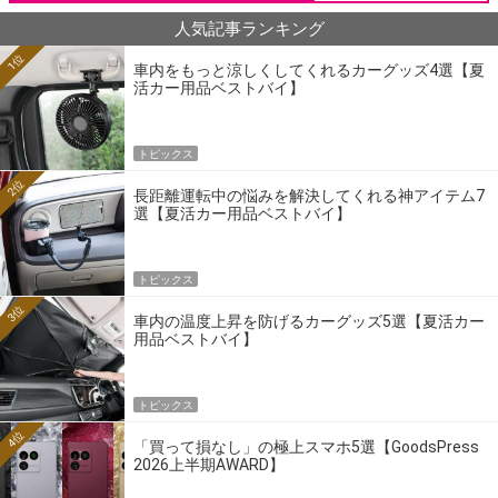
人気記事ランキング
1位
車内をもっと涼しくしてくれるカーグッズ4選【夏
活カー用品ベストバイ】
トピックス
2位
長距離運転中の悩みを解決してくれる神アイテム7
選【夏活カー用品ベストバイ】
トピックス
3位
車内の温度上昇を防げるカーグッズ5選【夏活カー
用品ベストバイ】
トピックス
4位
「買って損なし」の極上スマホ5選【GoodsPress
2026上半期AWARD】