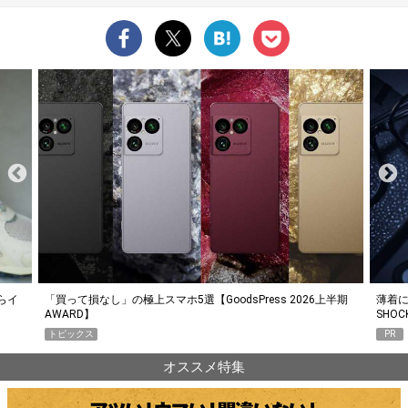
らイ
「買って損なし」の極上スマホ5選【GoodsPress 2026上半期
薄着に
AWARD】
SHO
トピックス
PR
オススメ特集