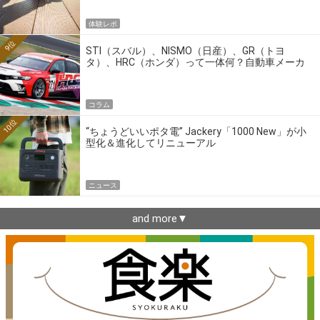
体験レポ
9位
STI（スバル）、NISMO（日産）、GR（トヨ
タ）、HRC（ホンダ）って一体何？自動車メーカ
ーの4大ワークスブランドを探る
コラム
10位
“ちょうどいいポタ電” Jackery「1000 New」が小
型化＆進化してリニューアル
ニュース
and more▼