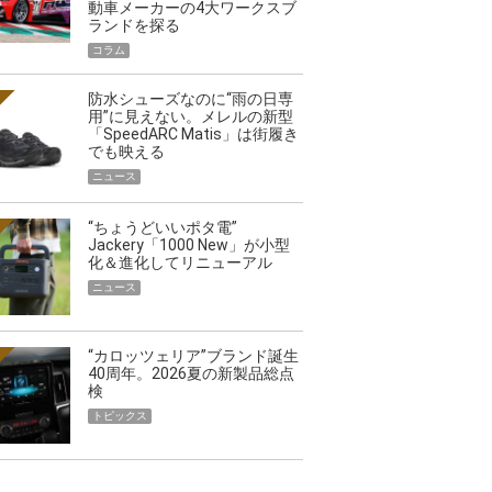
動車メーカーの4大ワークスブ
ランドを探る
コラム
防水シューズなのに“雨の日専
用”に見えない。メレルの新型
「SpeedARC Matis」は街履き
でも映える
映える”タフな腕時計を。G-
【編集部員が選んだ「指名買い」
ニュース
STER」は本当に機能も見た…
らイチオシアイテムをピックア
トピックス
“ちょうどいいポタ電”
Jackery「1000 New」が小型
化＆進化してリニューアル
ニュース
“カロッツェリア”ブランド誕生
40周年。2026夏の新製品総点
検
トピックス