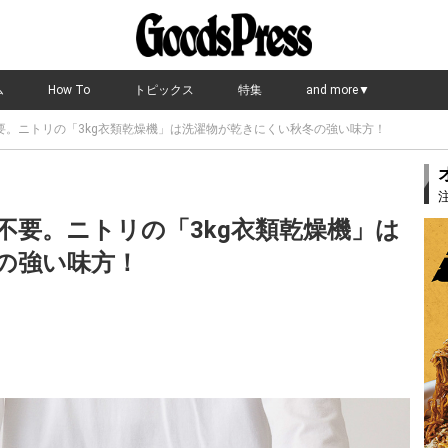
ム
How To
トピックス
特集
and more▼
要。ニトリの「3kg衣類乾燥機」は洗濯物が乾きにくい秋冬の強い味方！
不要。ニトリの「3kg衣類乾燥機」は
の強い味方！