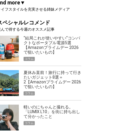
and more▼
ライフスタイルを充実させる姉妹メディア
スペシャルレコメンド
読んで得する今週のオススメ記事
“結局これが使いやすい”コンパ
クトなポータブル電源5選
【Amazonプライムデー 2026
で狙いたいもの】
コラム
夏休み直前！旅行に持って行き
たいガジェット8選＋
2【Amazonプライムデー 2026
で狙いたいもの】
コラム
軽いのにちゃんと撮れる。
「LUMIX L10」を街に持ち出し
て分かったこと
コラム