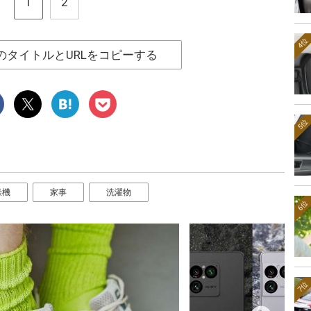
1
2
4位
のタイトルとURLをコピーする
5位
燥機
家事
洗濯物
6位
7位