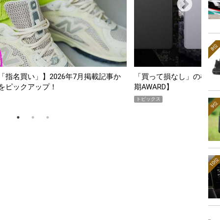
8位
スマホ5選【GoodsPress 2026上半
薄着になる季節の夏こそ“
SHOCK「GRAVITYMA
PR
9位
10位