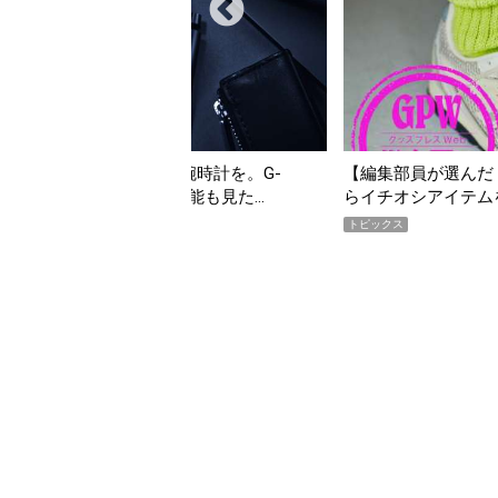
んだ「指名買い」】2026年7月掲載記事か
「買って損なし」の極上
イテムをピックアップ！
期AWARD】
トピックス