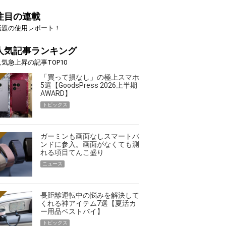
注目の連載
話題の使用レポート！
人気記事ランキング
人気急上昇の記事TOP10
「買って損なし」の極上スマホ
5選【GoodsPress 2026上半期
AWARD】
トピックス
ガーミンも画面なしスマートバ
ンドに参入。画面がなくても測
れる項目てんこ盛り
ニュース
長距離運転中の悩みを解決して
くれる神アイテム7選【夏活カ
ー用品ベストバイ】
トピックス