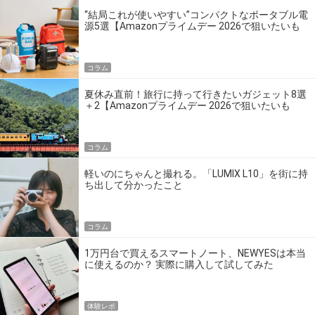
“結局これが使いやすい”コンパクトなポータブル電
源5選【Amazonプライムデー 2026で狙いたいも
の】
コラム
夏休み直前！旅行に持って行きたいガジェット8選
＋2【Amazonプライムデー 2026で狙いたいも
の】
コラム
軽いのにちゃんと撮れる。「LUMIX L10」を街に持
ち出して分かったこと
コラム
1万円台で買えるスマートノート、NEWYESは本当
に使えるのか？ 実際に購入して試してみた
体験レポ