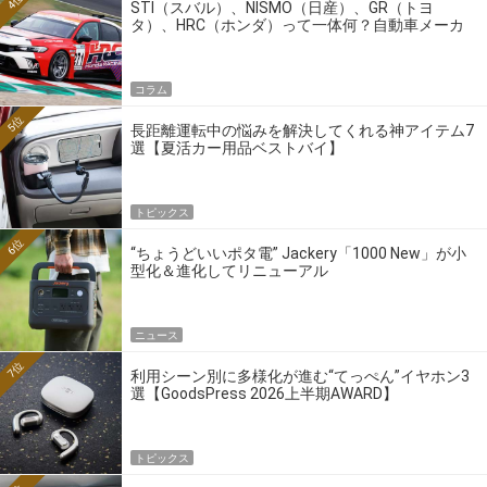
4位
STI（スバル）、NISMO（日産）、GR（トヨ
タ）、HRC（ホンダ）って一体何？自動車メーカ
ーの4大ワークスブランドを探る
コラム
5位
長距離運転中の悩みを解決してくれる神アイテム7
選【夏活カー用品ベストバイ】
トピックス
6位
“ちょうどいいポタ電” Jackery「1000 New」が小
型化＆進化してリニューアル
ニュース
7位
利用シーン別に多様化が進む“てっぺん”イヤホン3
選【GoodsPress 2026上半期AWARD】
トピックス