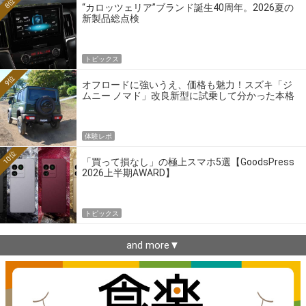
8位
“カロッツェリア”ブランド誕生40周年。2026夏の
新製品総点検
トピックス
9位
オフロードに強いうえ、価格も魅力！スズキ「ジ
ムニー ノマド」改良新型に試乗して分かった本格
クロカンの実力
体験レポ
10位
「買って損なし」の極上スマホ5選【GoodsPress
2026上半期AWARD】
トピックス
and more▼