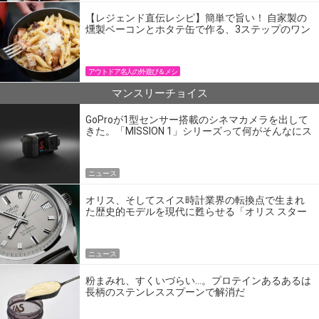
【レジェンド直伝レシピ】簡単で旨い！ 自家製の
燻製ベーコンとホタテ缶で作る、3ステップのワン
パン飯
アウトドア名人の外遊び＆メシ
マンスリーチョイス
GoProが1型センサー搭載のシネマカメラを出して
きた。「MISSION 1」シリーズって何がそんなにス
ゴいの？
ニュース
オリス、そしてスイス時計業界の転換点で生まれ
た歴史的モデルを現代に甦らせる「オリス スター
エディション」
ニュース
粉まみれ、すくいづらい…。プロテインあるあるは
長柄のステンレススプーンで解消だ