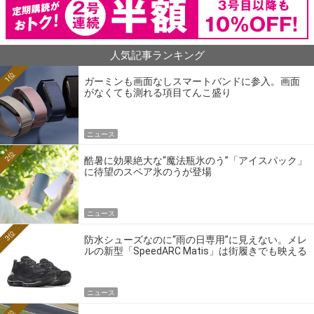
人気記事ランキング
1位
ガーミンも画面なしスマートバンドに参入。画面
がなくても測れる項目てんこ盛り
ニュース
2位
酷暑に効果絶大な“魔法瓶氷のう”「アイスパック」
に待望のスペア氷のうが登場
ニュース
3位
防水シューズなのに“雨の日専用”に見えない。メレ
ルの新型「SpeedARC Matis」は街履きでも映える
ニュース