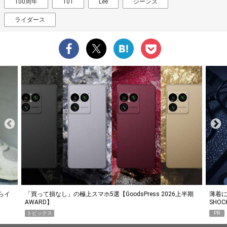
100周年
101
Lee
ジーンズ
ライダース
らイ
「買って損なし」の極上スマホ5選【GoodsPress 2026上半期
薄着に
AWARD】
SHO
トピックス
PR