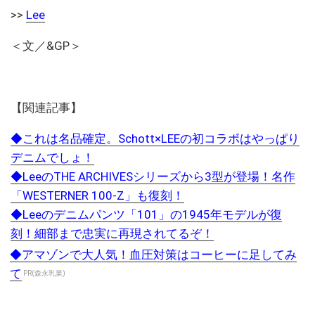
>>
Lee
＜文／&GP＞
【関連記事】
◆これは名品確定。Schott×LEEの初コラボはやっぱり
デニムでしょ！
◆LeeのTHE ARCHIVESシリーズから3型が登場！名作
「WESTERNER 100-Z」も復刻！
◆Leeのデニムパンツ「101」の1945年モデルが復
刻！細部まで忠実に再現されてるぞ！
◆アマゾンで大人気！血圧対策はコーヒーに足してみ
て
PR(森永乳業)