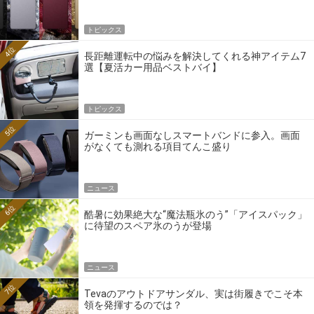
トピックス
4位
長距離運転中の悩みを解決してくれる神アイテム7
選【夏活カー用品ベストバイ】
トピックス
5位
ガーミンも画面なしスマートバンドに参入。画面
がなくても測れる項目てんこ盛り
ニュース
6位
酷暑に効果絶大な“魔法瓶氷のう”「アイスパック」
に待望のスペア氷のうが登場
ニュース
7位
Tevaのアウトドアサンダル、実は街履きでこそ本
領を発揮するのでは？