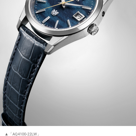
▲「AQ4100-22LW」