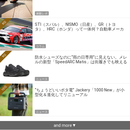
体験レポ
8位
STI（スバル）、NISMO（日産）、GR（トヨ
タ）、HRC（ホンダ）って一体何？自動車メーカ
ーの4大ワークスブランドを探る
コラム
9位
防水シューズなのに“雨の日専用”に見えない。メレ
ルの新型「SpeedARC Matis」は街履きでも映える
ニュース
10位
“ちょうどいいポタ電” Jackery「1000 New」が小
型化＆進化してリニューアル
ニュース
and more▼