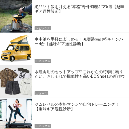
絶品ソト飯を叶える“本格”野外調理ギア5選【趣味
ギア適性診断】
トピックス
車中泊を手軽に楽しめる！充実装備の軽キャンパ
ー4台【趣味ギア適性診断】
トピックス
水陸両用のセットアップ!? これからの時季に頼り
たい、おしゃれで機能性も高いDC Shoesの新作ウ
エア
ニュース
ジムレベルの本格マシンで自宅トレーニング！
【趣味ギア適性診断】
トピックス