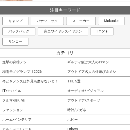
注目キーワード
キャンプ
パナソニック
スニーカー
Makuake
バックパック
完全ワイヤレスイヤホン
iPhone
サンコー
カテゴリ
進撃の背徳メシ
ギルティ飯は大人のロマン
梅雨モノグランプリ2026
アウトドア名人の外遊び＆メシ
今どきメンズは外見も磨かないと！
THE 5選
IT/モバイル
オーディオ/ビジュアル
クルマ/乗り物
アウトドア/スポーツ
ファッション
時計/メガネ
ホーム/インテリア
ホビー
カルチャー/フード
Others