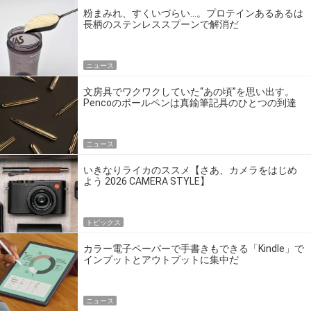
粉まみれ、すくいづらい…。プロテインあるあるは
長柄のステンレススプーンで解消だ
ニュース
文房具でワクワクしていた“あの頃”を思い出す。
Pencoのボールペンは真鍮筆記具のひとつの到達
点だ
ニュース
いきなりライカのススメ【さあ、カメラをはじめ
よう 2026 CAMERA STYLE】
トピックス
カラー電子ペーパーで手書きもできる「Kindle」で
インプットとアウトプットに集中だ
ニュース