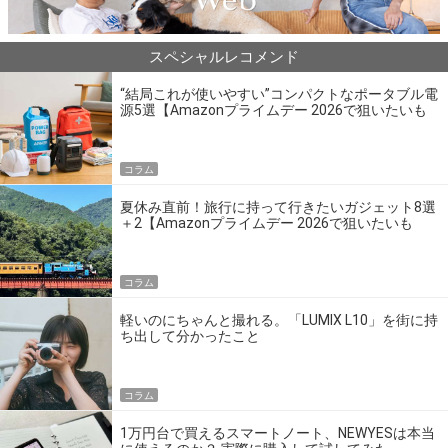
スペシャルレコメンド
“結局これが使いやすい”コンパクトなポータブル電
源5選【Amazonプライムデー 2026で狙いたいも
の】
コラム
夏休み直前！旅行に持って行きたいガジェット8選
＋2【Amazonプライムデー 2026で狙いたいも
の】
コラム
軽いのにちゃんと撮れる。「LUMIX L10」を街に持
ち出して分かったこと
コラム
1万円台で買えるスマートノート、NEWYESは本当