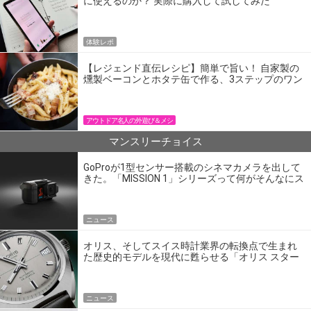
に使えるのか？ 実際に購入して試してみた
体験レポ
【レジェンド直伝レシピ】簡単で旨い！ 自家製の
燻製ベーコンとホタテ缶で作る、3ステップのワン
パン飯
アウトドア名人の外遊び＆メシ
マンスリーチョイス
GoProが1型センサー搭載のシネマカメラを出して
きた。「MISSION 1」シリーズって何がそんなにス
ゴいの？
ニュース
オリス、そしてスイス時計業界の転換点で生まれ
た歴史的モデルを現代に甦らせる「オリス スター
エディション」
ニュース