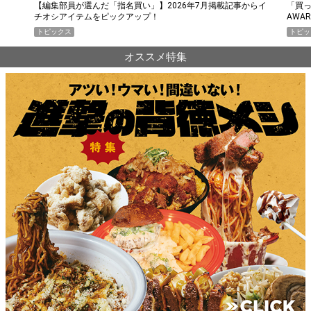
らイ
「買って損なし」の極上スマホ5選【GoodsPress 2026上半期
薄着に
AWARD】
SHO
トピックス
PR
オススメ特集