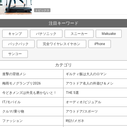
トピックス
注目キーワード
キャンプ
パナソニック
スニーカー
Makuake
バックパック
完全ワイヤレスイヤホン
iPhone
サンコー
カテゴリ
進撃の背徳メシ
ギルティ飯は大人のロマン
梅雨モノグランプリ2026
アウトドア名人の外遊び＆メシ
今どきメンズは外見も磨かないと！
THE 5選
IT/モバイル
オーディオ/ビジュアル
クルマ/乗り物
アウトドア/スポーツ
ファッション
時計/メガネ