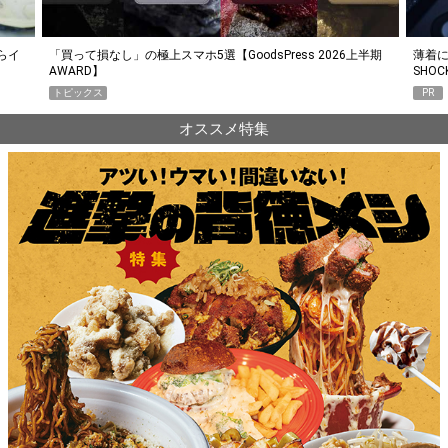
らイ
「買って損なし」の極上スマホ5選【GoodsPress 2026上半期
薄着に
AWARD】
SHO
トピックス
PR
オススメ特集