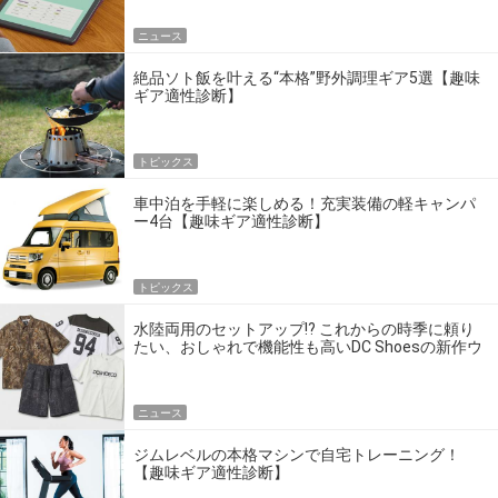
ニュース
絶品ソト飯を叶える“本格”野外調理ギア5選【趣味
ギア適性診断】
トピックス
車中泊を手軽に楽しめる！充実装備の軽キャンパ
ー4台【趣味ギア適性診断】
トピックス
水陸両用のセットアップ!? これからの時季に頼り
たい、おしゃれで機能性も高いDC Shoesの新作ウ
エア
ニュース
ジムレベルの本格マシンで自宅トレーニング！
【趣味ギア適性診断】