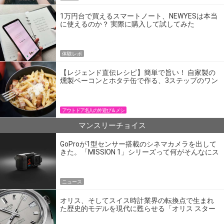
1万円台で買えるスマートノート、NEWYESは本当
に使えるのか？ 実際に購入して試してみた
体験レポ
【レジェンド直伝レシピ】簡単で旨い！ 自家製の
燻製ベーコンとホタテ缶で作る、3ステップのワン
パン飯
アウトドア名人の外遊び＆メシ
マンスリーチョイス
GoProが1型センサー搭載のシネマカメラを出して
きた。「MISSION 1」シリーズって何がそんなにス
ゴいの？
ニュース
オリス、そしてスイス時計業界の転換点で生まれ
た歴史的モデルを現代に甦らせる「オリス スター
エディション」