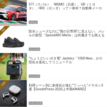
7位
STI（スバル）、NISMO（日産）、GR（トヨ
タ）、HRC（ホンダ）って一体何？自動車メーカ
ーの4大ワークスブランドを探る
コラム
8位
防水シューズなのに“雨の日専用”に見えない。メレ
ルの新型「SpeedARC Matis」は街履きでも映える
ニュース
9位
“ちょうどいいポタ電” Jackery「1000 New」が小
型化＆進化してリニューアル
ニュース
10位
利用シーン別に多様化が進む“てっぺん”イヤホン3
選【GoodsPress 2026上半期AWARD】
トピックス