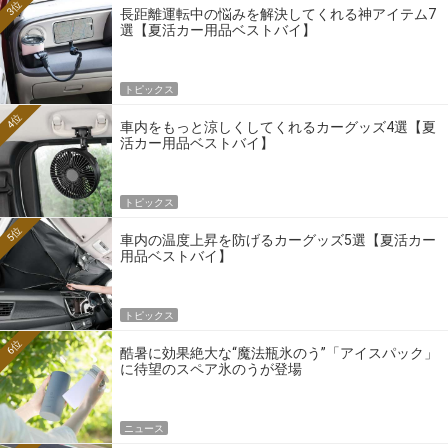
3位
長距離運転中の悩みを解決してくれる神アイテム7
選【夏活カー用品ベストバイ】
トピックス
4位
車内をもっと涼しくしてくれるカーグッズ4選【夏
活カー用品ベストバイ】
トピックス
5位
車内の温度上昇を防げるカーグッズ5選【夏活カー
用品ベストバイ】
トピックス
6位
酷暑に効果絶大な“魔法瓶氷のう”「アイスパック」
に待望のスペア氷のうが登場
ニュース