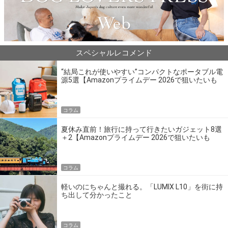
スペシャルレコメンド
“結局これが使いやすい”コンパクトなポータブル電
源5選【Amazonプライムデー 2026で狙いたいも
の】
コラム
夏休み直前！旅行に持って行きたいガジェット8選
＋2【Amazonプライムデー 2026で狙いたいも
の】
コラム
軽いのにちゃんと撮れる。「LUMIX L10」を街に持
ち出して分かったこと
コラム