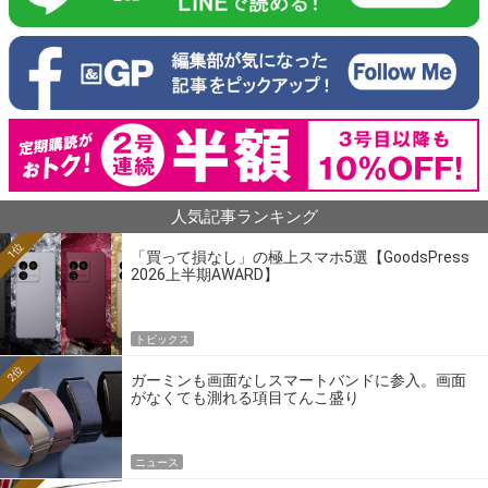
人気記事ランキング
1位
「買って損なし」の極上スマホ5選【GoodsPress
2026上半期AWARD】
トピックス
2位
ガーミンも画面なしスマートバンドに参入。画面
がなくても測れる項目てんこ盛り
ニュース