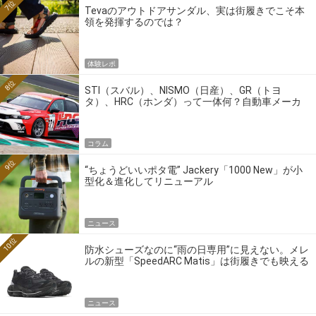
7位
Tevaのアウトドアサンダル、実は街履きでこそ本
領を発揮するのでは？
体験レポ
8位
STI（スバル）、NISMO（日産）、GR（トヨ
タ）、HRC（ホンダ）って一体何？自動車メーカ
ーの4大ワークスブランドを探る
コラム
9位
“ちょうどいいポタ電” Jackery「1000 New」が小
型化＆進化してリニューアル
ニュース
10位
防水シューズなのに“雨の日専用”に見えない。メレ
ルの新型「SpeedARC Matis」は街履きでも映える
ニュース