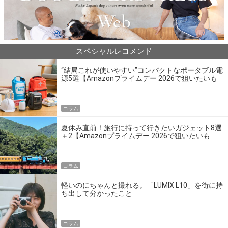
スペシャルレコメンド
“結局これが使いやすい”コンパクトなポータブル電
源5選【Amazonプライムデー 2026で狙いたいも
の】
コラム
夏休み直前！旅行に持って行きたいガジェット8選
＋2【Amazonプライムデー 2026で狙いたいも
の】
コラム
軽いのにちゃんと撮れる。「LUMIX L10」を街に持
ち出して分かったこと
コラム