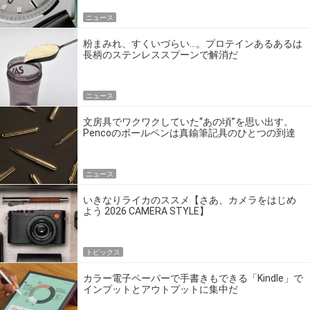
ニュース
粉まみれ、すくいづらい…。プロテインあるあるは
長柄のステンレススプーンで解消だ
ニュース
文房具でワクワクしていた“あの頃”を思い出す。
Pencoのボールペンは真鍮筆記具のひとつの到達
点だ
ニュース
いきなりライカのススメ【さあ、カメラをはじめ
よう 2026 CAMERA STYLE】
トピックス
カラー電子ペーパーで手書きもできる「Kindle」で
インプットとアウトプットに集中だ