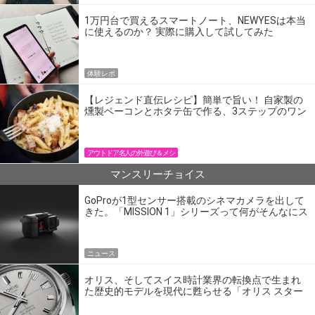
1万円台で買えるスマートノート、NEWYESは本当
に使えるのか？ 実際に購入して試してみた
体験レポ
【レジェンド直伝レシピ】簡単で旨い！ 自家製の
燻製ベーコンとホタテ缶で作る、3ステップのワン
パン飯
アウトドア名人の外遊び＆メシ
マンスリーチョイス
GoProが1型センサー搭載のシネマカメラを出して
きた。「MISSION 1」シリーズって何がそんなにス
ゴいの？
ニュース
オリス、そしてスイス時計業界の転換点で生まれ
た歴史的モデルを現代に甦らせる「オリス スター
エディション」