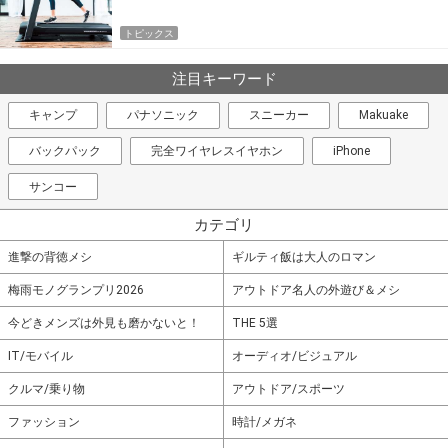
トピックス
注目キーワード
キャンプ
パナソニック
スニーカー
Makuake
バックパック
完全ワイヤレスイヤホン
iPhone
サンコー
カテゴリ
進撃の背徳メシ
ギルティ飯は大人のロマン
梅雨モノグランプリ2026
アウトドア名人の外遊び＆メシ
今どきメンズは外見も磨かないと！
THE 5選
IT/モバイル
オーディオ/ビジュアル
クルマ/乗り物
アウトドア/スポーツ
ファッション
時計/メガネ