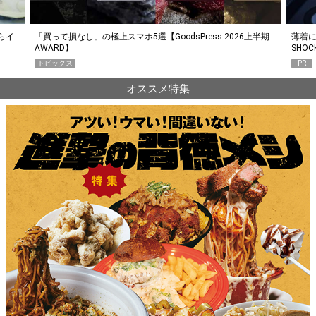
らイ
「買って損なし」の極上スマホ5選【GoodsPress 2026上半期
薄着に
AWARD】
SHO
トピックス
PR
オススメ特集