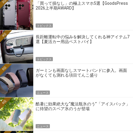
3位
「買って損なし」の極上スマホ5選【GoodsPress
2026上半期AWARD】
トピックス
4位
長距離運転中の悩みを解決してくれる神アイテム7
選【夏活カー用品ベストバイ】
トピックス
5位
ガーミンも画面なしスマートバンドに参入。画面
がなくても測れる項目てんこ盛り
ニュース
6位
酷暑に効果絶大な“魔法瓶氷のう”「アイスパック」
に待望のスペア氷のうが登場
ニュース