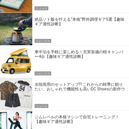
ニュース
絶品ソト飯を叶える“本格”野外調理ギア5選【趣味
ギア適性診断】
トピックス
車中泊を手軽に楽しめる！充実装備の軽キャンパ
ー4台【趣味ギア適性診断】
トピックス
水陸両用のセットアップ!? これからの時季に頼り
たい、おしゃれで機能性も高いDC Shoesの新作ウ
エア
ニュース
ジムレベルの本格マシンで自宅トレーニング！
【趣味ギア適性診断】