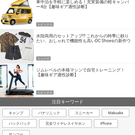
車中泊を手軽に楽しめる！充実装備の軽キャンパ
ー4台【趣味ギア適性診断】
トピックス
水陸両用のセットアップ!? これからの時季に頼り
たい、おしゃれで機能性も高いDC Shoesの新作ウ
エア
ニュース
ジムレベルの本格マシンで自宅トレーニング！
【趣味ギア適性診断】
トピックス
注目キーワード
キャンプ
パナソニック
スニーカー
Makuake
バックパック
完全ワイヤレスイヤホン
iPhone
サンコー