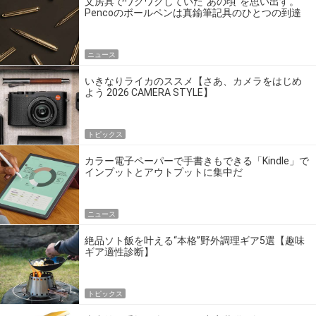
文房具でワクワクしていた“あの頃”を思い出す。
Pencoのボールペンは真鍮筆記具のひとつの到達
点だ
ニュース
いきなりライカのススメ【さあ、カメラをはじめ
よう 2026 CAMERA STYLE】
トピックス
カラー電子ペーパーで手書きもできる「Kindle」で
インプットとアウトプットに集中だ
ニュース
絶品ソト飯を叶える“本格”野外調理ギア5選【趣味
ギア適性診断】
トピックス