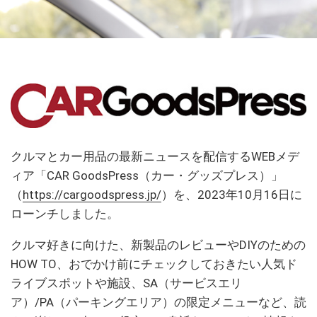
クルマとカー用品の最新ニュースを配信する
WEB
メデ
ィア「
CAR GoodsPress
（カー・グッズプレス）」
（
https://cargoodspress.jp/
）を、
2023
年
10
月
16
日に
ローンチしました。
クルマ好きに向けた、新製品のレビューや
DIY
のための
HOW TO
、おでかけ前にチェックしておきたい人気ド
ライブスポットや施設、
SA（サービスエリ
ア）/PA（パーキングエリア
）
の限定メニューなど、読