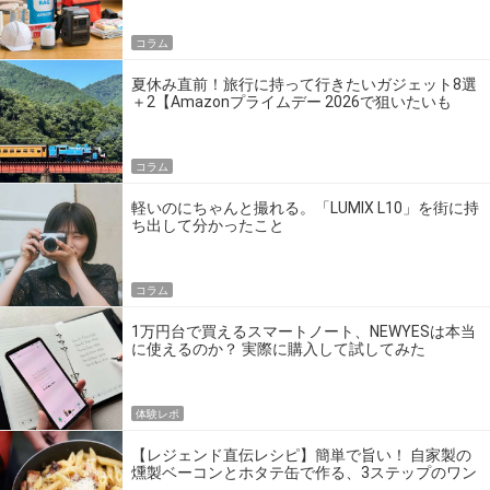
コラム
夏休み直前！旅行に持って行きたいガジェット8選
＋2【Amazonプライムデー 2026で狙いたいも
の】
コラム
軽いのにちゃんと撮れる。「LUMIX L10」を街に持
ち出して分かったこと
コラム
1万円台で買えるスマートノート、NEWYESは本当
に使えるのか？ 実際に購入して試してみた
体験レポ
【レジェンド直伝レシピ】簡単で旨い！ 自家製の
燻製ベーコンとホタテ缶で作る、3ステップのワン
パン飯