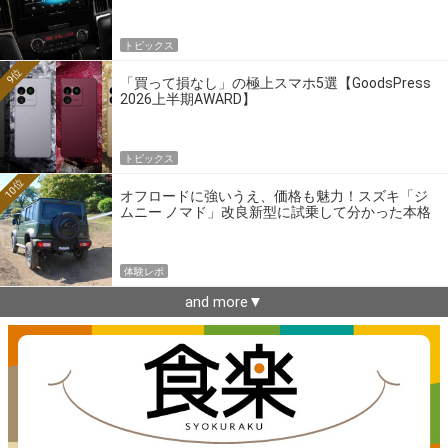
トピックス
9位
「買って損なし」の極上スマホ5選【GoodsPress
2026上半期AWARD】
トピックス
10位
オフロードに強いうえ、価格も魅力！スズキ「ジ
ムニー ノマド」改良新型に試乗して分かった本格
クロカンの実力
体験レポ
and more▼