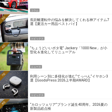
コラム
5位
長距離運転中の悩みを解決してくれる神アイテム7
選【夏活カー用品ベストバイ】
トピックス
6位
“ちょうどいいポタ電” Jackery「1000 New」が小
型化＆進化してリニューアル
ニュース
7位
利用シーン別に多様化が進む“てっぺん”イヤホン3
選【GoodsPress 2026上半期AWARD】
トピックス
8位
“カロッツェリア”ブランド誕生40周年。2026夏の
新製品総点検