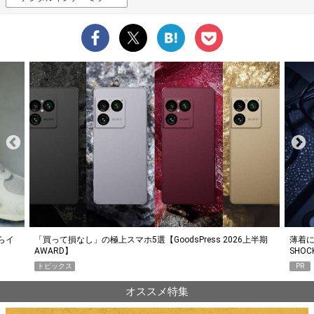
らイ
「買って損なし」の極上スマホ5選【GoodsPress 2026上半期
薄着に
AWARD】
SHO
トピックス
PR
オススメ特集