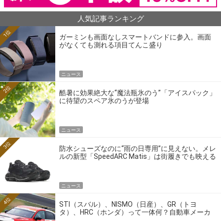
人気記事ランキング
1位
ガーミンも画面なしスマートバンドに参入。画面
がなくても測れる項目てんこ盛り
ニュース
2位
酷暑に効果絶大な“魔法瓶氷のう”「アイスパック」
に待望のスペア氷のうが登場
ニュース
3位
防水シューズなのに“雨の日専用”に見えない。メレ
ルの新型「SpeedARC Matis」は街履きでも映える
ニュース
4位
STI（スバル）、NISMO（日産）、GR（トヨ
タ）、HRC（ホンダ）って一体何？自動車メーカ
ーの4大ワークスブランドを探る