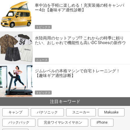
車中泊を手軽に楽しめる！充実装備の軽キャンパ
ー4台【趣味ギア適性診断】
トピックス
水陸両用のセットアップ!? これからの時季に頼り
たい、おしゃれで機能性も高いDC Shoesの新作ウ
エア
ニュース
ジムレベルの本格マシンで自宅トレーニング！
【趣味ギア適性診断】
トピックス
注目キーワード
キャンプ
パナソニック
スニーカー
Makuake
バックパック
完全ワイヤレスイヤホン
iPhone