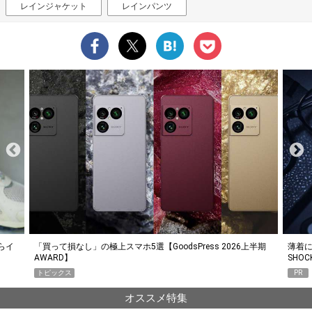
レインジャケット
レインパンツ
らイ
「買って損なし」の極上スマホ5選【GoodsPress 2026上半期
薄着に
AWARD】
SHO
トピックス
PR
オススメ特集