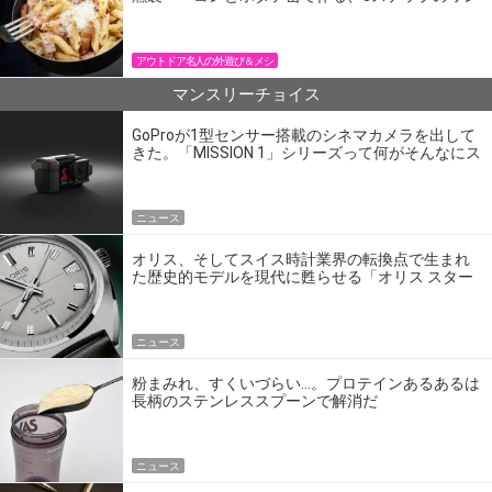
パン飯
アウトドア名人の外遊び＆メシ
マンスリーチョイス
GoProが1型センサー搭載のシネマカメラを出して
きた。「MISSION 1」シリーズって何がそんなにス
ゴいの？
ニュース
オリス、そしてスイス時計業界の転換点で生まれ
た歴史的モデルを現代に甦らせる「オリス スター
エディション」
ニュース
粉まみれ、すくいづらい…。プロテインあるあるは
長柄のステンレススプーンで解消だ
ニュース