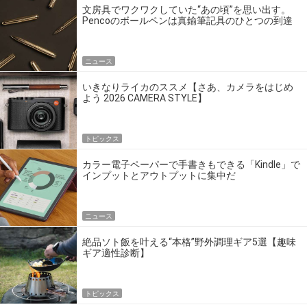
文房具でワクワクしていた“あの頃”を思い出す。
Pencoのボールペンは真鍮筆記具のひとつの到達
点だ
ニュース
いきなりライカのススメ【さあ、カメラをはじめ
よう 2026 CAMERA STYLE】
トピックス
カラー電子ペーパーで手書きもできる「Kindle」で
インプットとアウトプットに集中だ
ニュース
絶品ソト飯を叶える“本格”野外調理ギア5選【趣味
ギア適性診断】
トピックス