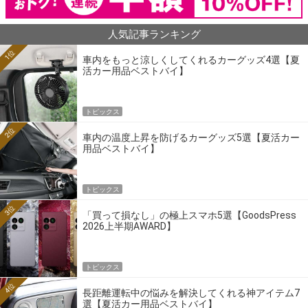
人気記事ランキング
1位
車内をもっと涼しくしてくれるカーグッズ4選【夏
活カー用品ベストバイ】
トピックス
2位
車内の温度上昇を防げるカーグッズ5選【夏活カー
用品ベストバイ】
トピックス
3位
「買って損なし」の極上スマホ5選【GoodsPress
2026上半期AWARD】
トピックス
4位
長距離運転中の悩みを解決してくれる神アイテム7
選【夏活カー用品ベストバイ】