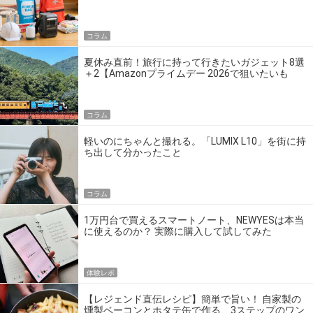
の】
コラム
夏休み直前！旅行に持って行きたいガジェット8選
＋2【Amazonプライムデー 2026で狙いたいも
の】
コラム
軽いのにちゃんと撮れる。「LUMIX L10」を街に持
ち出して分かったこと
コラム
1万円台で買えるスマートノート、NEWYESは本当
に使えるのか？ 実際に購入して試してみた
体験レポ
【レジェンド直伝レシピ】簡単で旨い！ 自家製の
燻製ベーコンとホタテ缶で作る、3ステップのワン