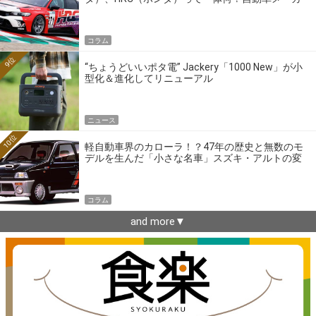
ーの4大ワークスブランドを探る
コラム
9位
“ちょうどいいポタ電” Jackery「1000 New」が小
型化＆進化してリニューアル
ニュース
10位
軽自動車界のカローラ！？47年の歴史と無数のモ
デルを生んだ「小さな名車」スズキ・アルトの変
遷
コラム
and more▼