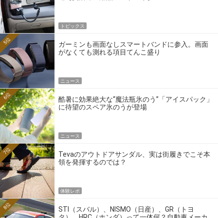
トピックス
5位
ガーミンも画面なしスマートバンドに参入。画面
がなくても測れる項目てんこ盛り
ニュース
6位
酷暑に効果絶大な“魔法瓶氷のう”「アイスパック」
に待望のスペア氷のうが登場
ニュース
7位
Tevaのアウトドアサンダル、実は街履きでこそ本
領を発揮するのでは？
体験レポ
8位
STI（スバル）、NISMO（日産）、GR（トヨ
タ）、HRC（ホンダ）って一体何？自動車メーカ