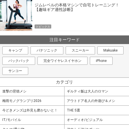
ジムレベルの本格マシンで自宅トレーニング！
【趣味ギア適性診断】
トピックス
注目キーワード
キャンプ
パナソニック
スニーカー
Makuake
バックパック
完全ワイヤレスイヤホン
iPhone
サンコー
カテゴリ
進撃の背徳メシ
ギルティ飯は大人のロマン
梅雨モノグランプリ2026
アウトドア名人の外遊び＆メシ
今どきメンズは外見も磨かないと！
THE 5選
IT/モバイル
オーディオ/ビジュアル