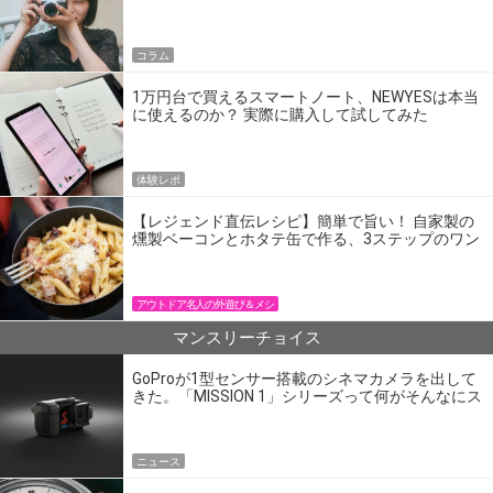
コラム
1万円台で買えるスマートノート、NEWYESは本当
に使えるのか？ 実際に購入して試してみた
体験レポ
【レジェンド直伝レシピ】簡単で旨い！ 自家製の
燻製ベーコンとホタテ缶で作る、3ステップのワン
パン飯
アウトドア名人の外遊び＆メシ
マンスリーチョイス
GoProが1型センサー搭載のシネマカメラを出して
きた。「MISSION 1」シリーズって何がそんなにス
ゴいの？
ニュース