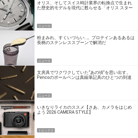
オリス、そしてスイス時計業界の転換点で生まれ
た歴史的モデルを現代に甦らせる「オリス スター
エディション」
ニュース
粉まみれ、すくいづらい…。プロテインあるあるは
長柄のステンレススプーンで解消だ
ニュース
文房具でワクワクしていた“あの頃”を思い出す。
Pencoのボールペンは真鍮筆記具のひとつの到達
点だ
ニュース
いきなりライカのススメ【さあ、カメラをはじめ
よう 2026 CAMERA STYLE】
トピックス