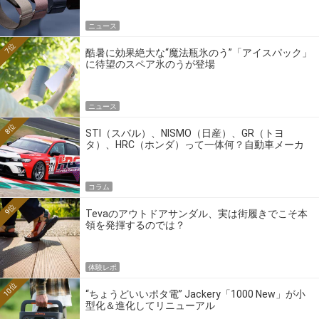
ニュース
7位
酷暑に効果絶大な“魔法瓶氷のう”「アイスパック」
に待望のスペア氷のうが登場
ニュース
8位
STI（スバル）、NISMO（日産）、GR（トヨ
タ）、HRC（ホンダ）って一体何？自動車メーカ
ーの4大ワークスブランドを探る
コラム
9位
Tevaのアウトドアサンダル、実は街履きでこそ本
領を発揮するのでは？
体験レポ
10位
“ちょうどいいポタ電” Jackery「1000 New」が小
型化＆進化してリニューアル