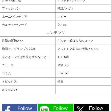
クルマ/乗り物
アウトドア/スポーツ
ファッション
時計/メガネ
ホーム/インテリア
ホビー
カルチャー/フード
Others
コンテンツ
進撃の背徳メシ
ギルティ飯は大人のロマン
梅雨モノグランプリ2026
アウトドア名人の外遊び＆メシ
今どきメンズは外見も磨かないと！
THE 5選
ニュース
体験レポ
コラム
How To
トピックス
特集
and more▼