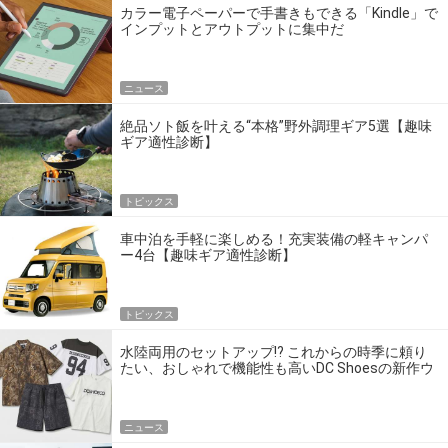
カラー電子ペーパーで手書きもできる「Kindle」で
インプットとアウトプットに集中だ
ニュース
絶品ソト飯を叶える“本格”野外調理ギア5選【趣味
ギア適性診断】
トピックス
車中泊を手軽に楽しめる！充実装備の軽キャンパ
ー4台【趣味ギア適性診断】
トピックス
水陸両用のセットアップ!? これからの時季に頼り
たい、おしゃれで機能性も高いDC Shoesの新作ウ
エア
ニュース