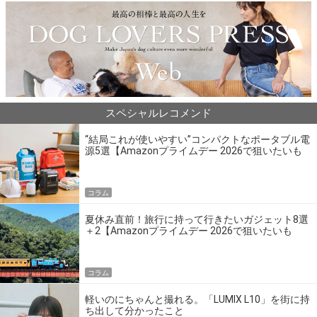
スペシャルレコメンド
“結局これが使いやすい”コンパクトなポータブル電
源5選【Amazonプライムデー 2026で狙いたいも
の】
コラム
夏休み直前！旅行に持って行きたいガジェット8選
＋2【Amazonプライムデー 2026で狙いたいも
の】
コラム
軽いのにちゃんと撮れる。「LUMIX L10」を街に持
ち出して分かったこと