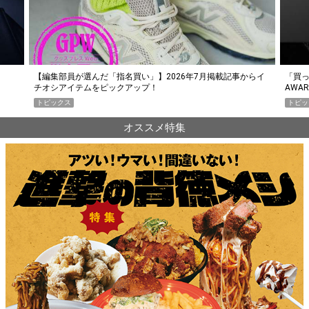
らイ
「買って損なし」の極上スマホ5選【GoodsPress 2026上半期
薄着に
AWARD】
SHO
トピックス
PR
オススメ特集