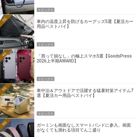
トピックス
3位
車内の温度上昇を防げるカーグッズ5選【夏活カー
用品ベストバイ】
トピックス
4位
「買って損なし」の極上スマホ5選【GoodsPress
2026上半期AWARD】
トピックス
5位
車中泊＆アウトドアで活躍する猛暑対策アイテム7
選【夏活カー用品ベストバイ】
トピックス
6位
ガーミンも画面なしスマートバンドに参入。画面
がなくても測れる項目てんこ盛り