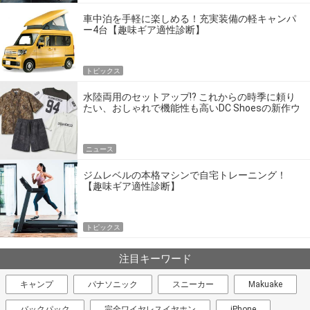
車中泊を手軽に楽しめる！充実装備の軽キャンパ
ー4台【趣味ギア適性診断】
トピックス
水陸両用のセットアップ!? これからの時季に頼り
たい、おしゃれで機能性も高いDC Shoesの新作ウ
エア
ニュース
ジムレベルの本格マシンで自宅トレーニング！
【趣味ギア適性診断】
トピックス
注目キーワード
キャンプ
パナソニック
スニーカー
Makuake
バックパック
完全ワイヤレスイヤホン
iPhone