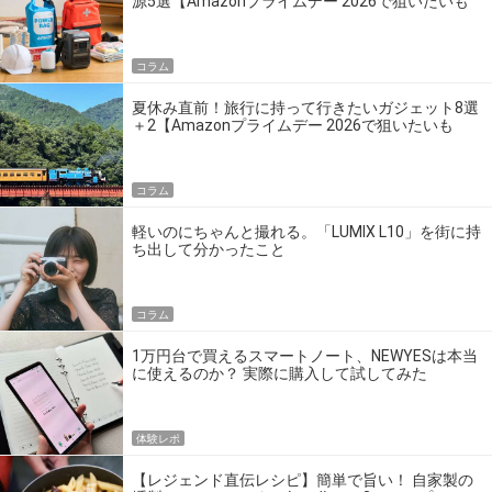
源5選【Amazonプライムデー 2026で狙いたいも
の】
コラム
夏休み直前！旅行に持って行きたいガジェット8選
＋2【Amazonプライムデー 2026で狙いたいも
の】
コラム
軽いのにちゃんと撮れる。「LUMIX L10」を街に持
ち出して分かったこと
コラム
1万円台で買えるスマートノート、NEWYESは本当
に使えるのか？ 実際に購入して試してみた
体験レポ
【レジェンド直伝レシピ】簡単で旨い！ 自家製の