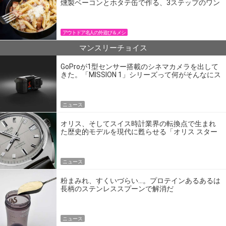
燻製ベーコンとホタテ缶で作る、3ステップのワン
パン飯
アウトドア名人の外遊び＆メシ
マンスリーチョイス
GoProが1型センサー搭載のシネマカメラを出して
きた。「MISSION 1」シリーズって何がそんなにス
ゴいの？
ニュース
オリス、そしてスイス時計業界の転換点で生まれ
た歴史的モデルを現代に甦らせる「オリス スター
エディション」
ニュース
粉まみれ、すくいづらい…。プロテインあるあるは
長柄のステンレススプーンで解消だ
ニュース