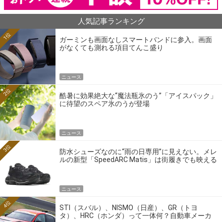
人気記事ランキング
1位
ガーミンも画面なしスマートバンドに参入。画面
がなくても測れる項目てんこ盛り
ニュース
2位
酷暑に効果絶大な“魔法瓶氷のう”「アイスパック」
に待望のスペア氷のうが登場
ニュース
3位
防水シューズなのに“雨の日専用”に見えない。メレ
ルの新型「SpeedARC Matis」は街履きでも映える
ニュース
4位
STI（スバル）、NISMO（日産）、GR（トヨ
タ）、HRC（ホンダ）って一体何？自動車メーカ