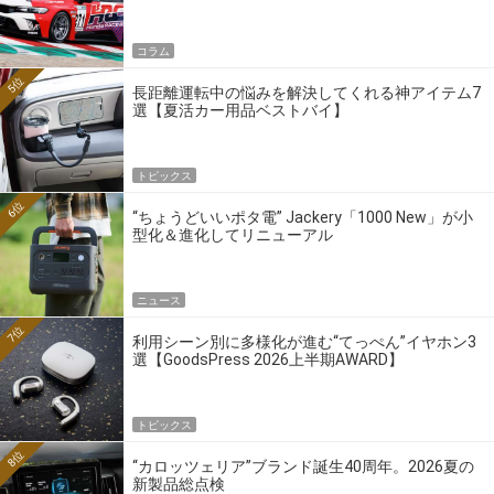
ーの4大ワークスブランドを探る
コラム
5位
長距離運転中の悩みを解決してくれる神アイテム7
選【夏活カー用品ベストバイ】
トピックス
6位
“ちょうどいいポタ電” Jackery「1000 New」が小
型化＆進化してリニューアル
ニュース
7位
利用シーン別に多様化が進む“てっぺん”イヤホン3
選【GoodsPress 2026上半期AWARD】
トピックス
8位
“カロッツェリア”ブランド誕生40周年。2026夏の
新製品総点検