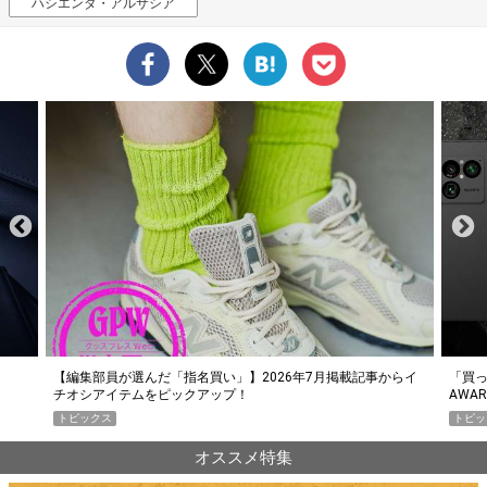
ハシエンダ・アルサシア
らイ
「買って損なし」の極上スマホ5選【GoodsPress 2026上半期
薄着に
AWARD】
SHO
トピックス
PR
オススメ特集