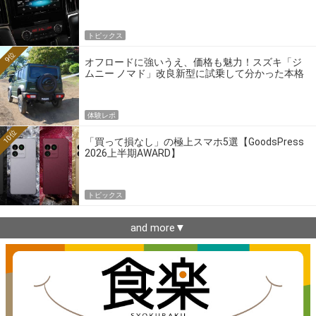
トピックス
9位
オフロードに強いうえ、価格も魅力！スズキ「ジ
ムニー ノマド」改良新型に試乗して分かった本格
クロカンの実力
体験レポ
10位
「買って損なし」の極上スマホ5選【GoodsPress
2026上半期AWARD】
トピックス
and more▼