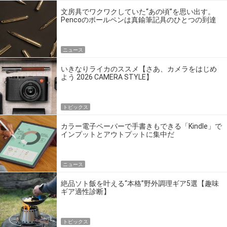
文房具でワクワクしていた“あの頃”を思い出す。
Pencoのボールペンは真鍮筆記具のひとつの到達
点だ
ニュース
いきなりライカのススメ【さあ、カメラをはじめ
よう 2026 CAMERA STYLE】
トピックス
カラー電子ペーパーで手書きもできる「Kindle」で
インプットとアウトプットに集中だ
ニュース
絶品ソト飯を叶える“本格”野外調理ギア5選【趣味
ギア適性診断】
トピックス