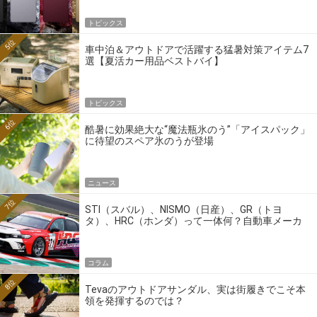
トピックス
5位
車中泊＆アウトドアで活躍する猛暑対策アイテム7
選【夏活カー用品ベストバイ】
トピックス
6位
酷暑に効果絶大な“魔法瓶氷のう”「アイスパック」
に待望のスペア氷のうが登場
ニュース
7位
STI（スバル）、NISMO（日産）、GR（トヨ
タ）、HRC（ホンダ）って一体何？自動車メーカ
ーの4大ワークスブランドを探る
コラム
8位
Tevaのアウトドアサンダル、実は街履きでこそ本
領を発揮するのでは？