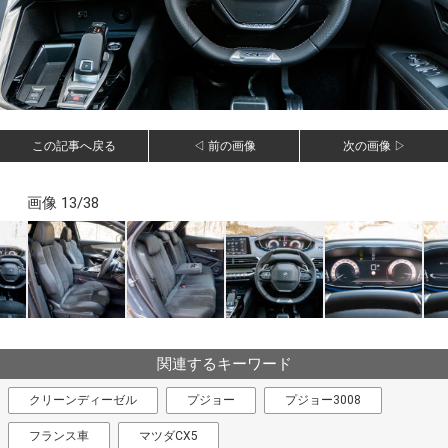
この記事へ戻る
◁ 前の画像
次の画像 ▷
画像 13/38
関連するキーワード
クリーンディーゼル
プジョー
プジョー3008
フランス車
マツダCX5