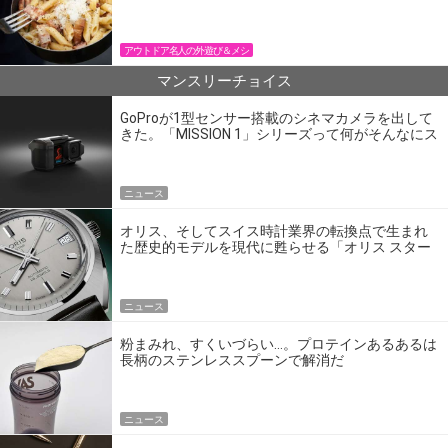
パン飯
アウトドア名人の外遊び＆メシ
マンスリーチョイス
GoProが1型センサー搭載のシネマカメラを出して
きた。「MISSION 1」シリーズって何がそんなにス
ゴいの？
ニュース
オリス、そしてスイス時計業界の転換点で生まれ
た歴史的モデルを現代に甦らせる「オリス スター
エディション」
ニュース
粉まみれ、すくいづらい…。プロテインあるあるは
長柄のステンレススプーンで解消だ
ニュース