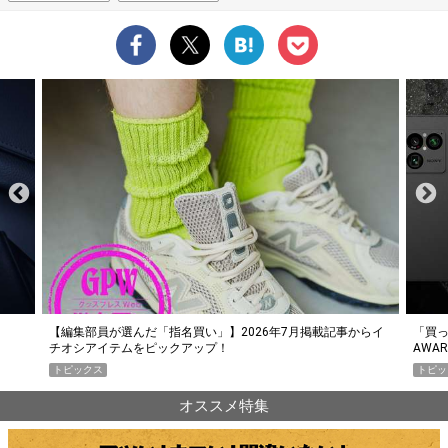
らイ
「買って損なし」の極上スマホ5選【GoodsPress 2026上半期
薄着に
AWARD】
SHO
トピックス
PR
オススメ特集