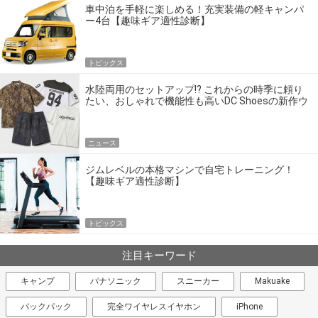
車中泊を手軽に楽しめる！充実装備の軽キャンパ
ー4台【趣味ギア適性診断】
トピックス
水陸両用のセットアップ!? これからの時季に頼り
たい、おしゃれで機能性も高いDC Shoesの新作ウ
エア
ニュース
ジムレベルの本格マシンで自宅トレーニング！
【趣味ギア適性診断】
トピックス
注目キーワード
キャンプ
パナソニック
スニーカー
Makuake
バックパック
完全ワイヤレスイヤホン
iPhone