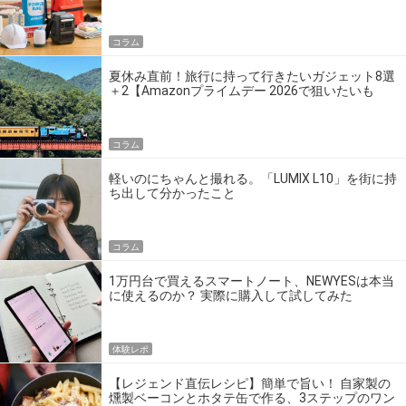
の】
コラム
夏休み直前！旅行に持って行きたいガジェット8選
＋2【Amazonプライムデー 2026で狙いたいも
の】
コラム
軽いのにちゃんと撮れる。「LUMIX L10」を街に持
ち出して分かったこと
コラム
1万円台で買えるスマートノート、NEWYESは本当
に使えるのか？ 実際に購入して試してみた
体験レポ
【レジェンド直伝レシピ】簡単で旨い！ 自家製の
燻製ベーコンとホタテ缶で作る、3ステップのワン