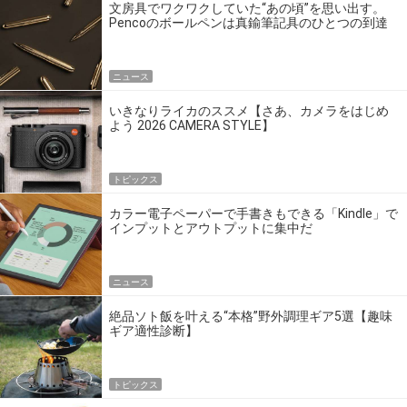
文房具でワクワクしていた“あの頃”を思い出す。
Pencoのボールペンは真鍮筆記具のひとつの到達
点だ
ニュース
いきなりライカのススメ【さあ、カメラをはじめ
よう 2026 CAMERA STYLE】
トピックス
カラー電子ペーパーで手書きもできる「Kindle」で
インプットとアウトプットに集中だ
ニュース
絶品ソト飯を叶える“本格”野外調理ギア5選【趣味
ギア適性診断】
トピックス