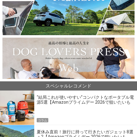
スペシャルレコメンド
“結局これが使いやすい”コンパクトなポータブル電
源5選【Amazonプライムデー 2026で狙いたいも
の】
コラム
夏休み直前！旅行に持って行きたいガジェット8選
＋2【Amazonプライムデー 2026で狙いたいも