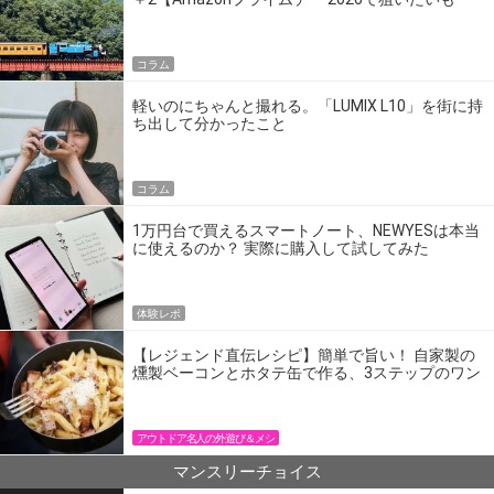
の】
コラム
軽いのにちゃんと撮れる。「LUMIX L10」を街に持
ち出して分かったこと
コラム
1万円台で買えるスマートノート、NEWYESは本当
に使えるのか？ 実際に購入して試してみた
体験レポ
【レジェンド直伝レシピ】簡単で旨い！ 自家製の
燻製ベーコンとホタテ缶で作る、3ステップのワン
パン飯
アウトドア名人の外遊び＆メシ
マンスリーチョイス