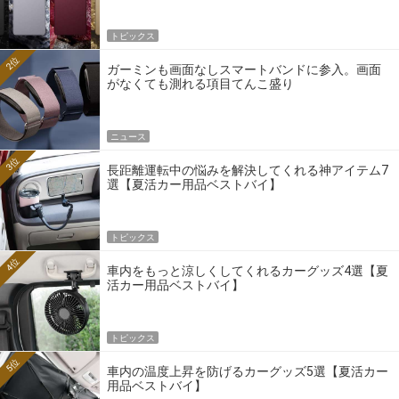
トピックス
2位
ガーミンも画面なしスマートバンドに参入。画面
がなくても測れる項目てんこ盛り
ニュース
3位
長距離運転中の悩みを解決してくれる神アイテム7
選【夏活カー用品ベストバイ】
トピックス
4位
車内をもっと涼しくしてくれるカーグッズ4選【夏
活カー用品ベストバイ】
トピックス
5位
車内の温度上昇を防げるカーグッズ5選【夏活カー
用品ベストバイ】