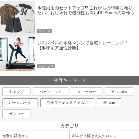
水陸両用のセットアップ!? これからの時季に頼り
たい、おしゃれで機能性も高いDC Shoesの新作ウ
エア
ニュース
ジムレベルの本格マシンで自宅トレーニング！
【趣味ギア適性診断】
トピックス
注目キーワード
キャンプ
パナソニック
スニーカー
Makuake
バックパック
完全ワイヤレスイヤホン
iPhone
サンコー
カテゴリ
進撃の背徳メシ
ギルティ飯は大人のロマン