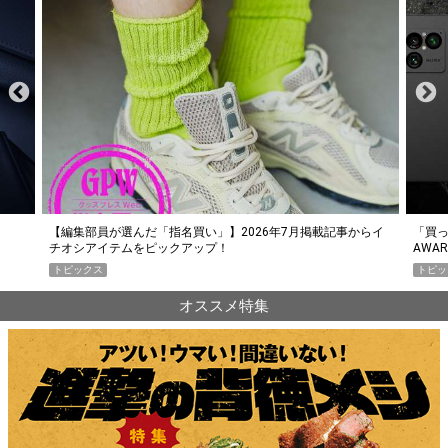
らイ
「買って損なし」の極上スマホ5選【GoodsPress 2026上半期
薄着に
AWARD】
SHO
トピックス
PR
オススメ特集