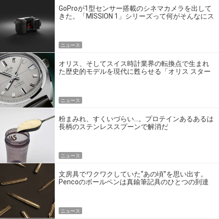
GoProが1型センサー搭載のシネマカメラを出して
きた。「MISSION 1」シリーズって何がそんなにス
ゴいの？
ニュース
オリス、そしてスイス時計業界の転換点で生まれ
た歴史的モデルを現代に甦らせる「オリス スター
エディション」
ニュース
粉まみれ、すくいづらい…。プロテインあるあるは
長柄のステンレススプーンで解消だ
ニュース
文房具でワクワクしていた“あの頃”を思い出す。
Pencoのボールペンは真鍮筆記具のひとつの到達
点だ
ニュース