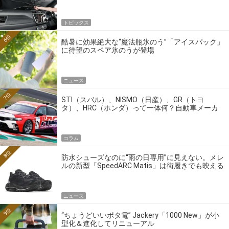
トピックス
6位
酷暑に効果絶大な“魔法瓶氷のう”「アイスパック」
に待望のスペア氷のうが登場
ニュース
7位
STI（スバル）、NISMO（日産）、GR（トヨ
タ）、HRC（ホンダ）って一体何？自動車メーカ
ーの4大ワークスブランドを探る
コラム
8位
防水シューズなのに“雨の日専用”に見えない。メレ
ルの新型「SpeedARC Matis」は街履きでも映える
ニュース
9位
“ちょうどいいポタ電” Jackery「1000 New」が小
型化＆進化してリニューアル