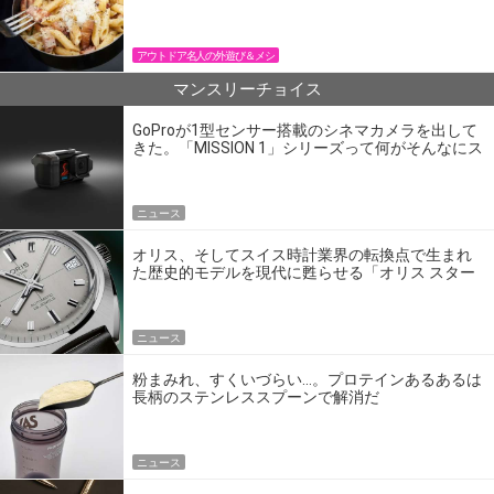
パン飯
アウトドア名人の外遊び＆メシ
マンスリーチョイス
GoProが1型センサー搭載のシネマカメラを出して
きた。「MISSION 1」シリーズって何がそんなにス
ゴいの？
ニュース
オリス、そしてスイス時計業界の転換点で生まれ
た歴史的モデルを現代に甦らせる「オリス スター
エディション」
ニュース
粉まみれ、すくいづらい…。プロテインあるあるは
長柄のステンレススプーンで解消だ
ニュース