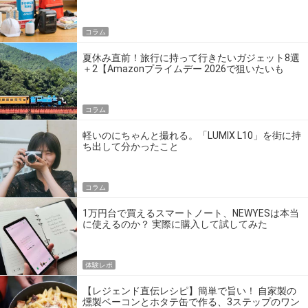
の】
コラム
夏休み直前！旅行に持って行きたいガジェット8選
＋2【Amazonプライムデー 2026で狙いたいも
の】
コラム
軽いのにちゃんと撮れる。「LUMIX L10」を街に持
ち出して分かったこと
コラム
1万円台で買えるスマートノート、NEWYESは本当
に使えるのか？ 実際に購入して試してみた
体験レポ
【レジェンド直伝レシピ】簡単で旨い！ 自家製の
燻製ベーコンとホタテ缶で作る、3ステップのワン