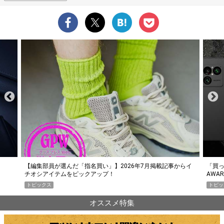
らイ
「買って損なし」の極上スマホ5選【GoodsPress 2026上半期
薄着に
AWARD】
SHO
トピックス
PR
オススメ特集