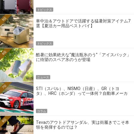
トピックス
5位
車中泊＆アウトドアで活躍する猛暑対策アイテム7
選【夏活カー用品ベストバイ】
トピックス
6位
酷暑に効果絶大な“魔法瓶氷のう”「アイスパック」
に待望のスペア氷のうが登場
ニュース
7位
STI（スバル）、NISMO（日産）、GR（トヨ
タ）、HRC（ホンダ）って一体何？自動車メーカ
ーの4大ワークスブランドを探る
コラム
8位
Tevaのアウトドアサンダル、実は街履きでこそ本
領を発揮するのでは？