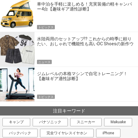
車中泊を手軽に楽しめる！充実装備の軽キャンパ
ー4台【趣味ギア適性診断】
トピックス
水陸両用のセットアップ!? これからの時季に頼り
たい、おしゃれで機能性も高いDC Shoesの新作ウ
エア
ニュース
ジムレベルの本格マシンで自宅トレーニング！
【趣味ギア適性診断】
トピックス
注目キーワード
キャンプ
パナソニック
スニーカー
Makuake
バックパック
完全ワイヤレスイヤホン
iPhone