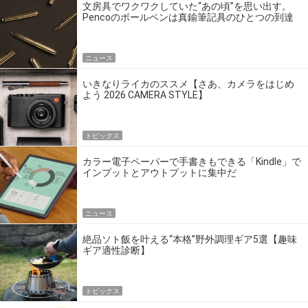
文房具でワクワクしていた“あの頃”を思い出す。
Pencoのボールペンは真鍮筆記具のひとつの到達
点だ
ニュース
いきなりライカのススメ【さあ、カメラをはじめ
よう 2026 CAMERA STYLE】
トピックス
カラー電子ペーパーで手書きもできる「Kindle」で
インプットとアウトプットに集中だ
ニュース
絶品ソト飯を叶える“本格”野外調理ギア5選【趣味
ギア適性診断】
トピックス