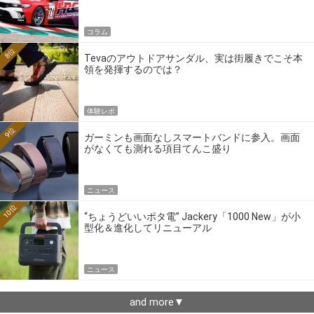
ーの4大ワークスブランドを探る
コラム
8位
Tevaのアウトドアサンダル、実は街履きでこそ本
領を発揮するのでは？
体験レポ
9位
ガーミンも画面なしスマートバンドに参入。画面
がなくても測れる項目てんこ盛り
ニュース
10位
“ちょうどいいポタ電” Jackery「1000 New」が小
型化＆進化してリニューアル
ニュース
and more▼