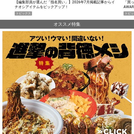
らイ
「買って損なし」の極上スマホ5選【GoodsPress 2026上半期
薄着に
AWARD】
SHO
トピックス
PR
オススメ特集