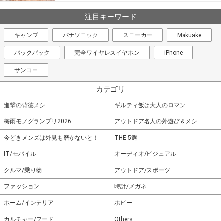
注目キーワード
キャンプ
パナソニック
スニーカー
Makuake
バックパック
完全ワイヤレスイヤホン
iPhone
サンコー
カテゴリ
進撃の背徳メシ
ギルティ飯は大人のロマン
梅雨モノグランプリ2026
アウトドア名人の外遊び＆メシ
今どきメンズは外見も磨かないと！
THE 5選
IT/モバイル
オーディオ/ビジュアル
クルマ/乗り物
アウトドア/スポーツ
ファッション
時計/メガネ
ホーム/インテリア
ホビー
カルチャー/フード
Others