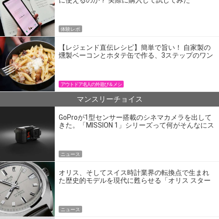
に使えるのか？ 実際に購入して試してみた
体験レポ
【レジェンド直伝レシピ】簡単で旨い！ 自家製の
燻製ベーコンとホタテ缶で作る、3ステップのワン
パン飯
アウトドア名人の外遊び＆メシ
マンスリーチョイス
GoProが1型センサー搭載のシネマカメラを出して
きた。「MISSION 1」シリーズって何がそんなにス
ゴいの？
ニュース
オリス、そしてスイス時計業界の転換点で生まれ
た歴史的モデルを現代に甦らせる「オリス スター
エディション」
ニュース