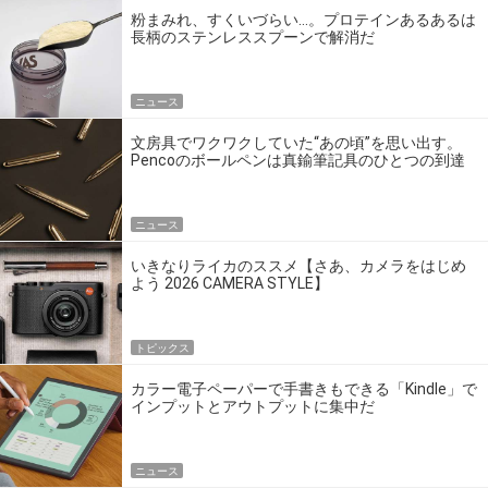
粉まみれ、すくいづらい…。プロテインあるあるは
長柄のステンレススプーンで解消だ
ニュース
文房具でワクワクしていた“あの頃”を思い出す。
Pencoのボールペンは真鍮筆記具のひとつの到達
点だ
ニュース
いきなりライカのススメ【さあ、カメラをはじめ
よう 2026 CAMERA STYLE】
トピックス
カラー電子ペーパーで手書きもできる「Kindle」で
インプットとアウトプットに集中だ
ニュース