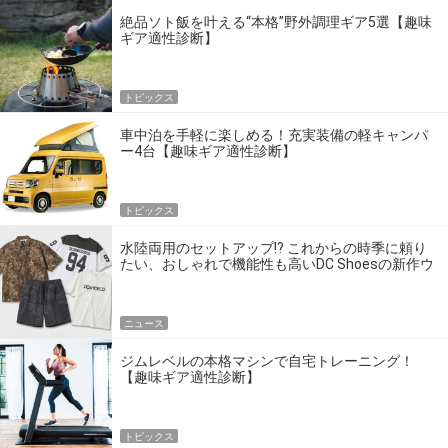
絶品ソト飯を叶える“本格”野外調理ギア5選【趣味
ギア適性診断】
トピックス
車中泊を手軽に楽しめる！充実装備の軽キャンパ
ー4台【趣味ギア適性診断】
トピックス
水陸両用のセットアップ!? これからの時季に頼り
たい、おしゃれで機能性も高いDC Shoesの新作ウ
エア
ニュース
ジムレベルの本格マシンで自宅トレーニング！
【趣味ギア適性診断】
トピックス