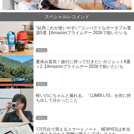
スペシャルレコメンド
“結局これが使いやすい”コンパクトなポータブル電
源5選【Amazonプライムデー 2026で狙いたいも
の】
コラム
夏休み直前！旅行に持って行きたいガジェット8選
＋2【Amazonプライムデー 2026で狙いたいも
の】
コラム
軽いのにちゃんと撮れる。「LUMIX L10」を街に持
ち出して分かったこと
コラム
1万円台で買えるスマートノート、NEWYESは本当