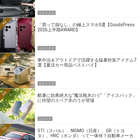
トピックス
4位
「買って損なし」の極上スマホ5選【GoodsPress
2026上半期AWARD】
トピックス
5位
車中泊＆アウトドアで活躍する猛暑対策アイテム7
選【夏活カー用品ベストバイ】
トピックス
6位
酷暑に効果絶大な“魔法瓶氷のう”「アイスパック」
に待望のスペア氷のうが登場
ニュース
7位
STI（スバル）、NISMO（日産）、GR（トヨ
タ）、HRC（ホンダ）って一体何？自動車メーカ