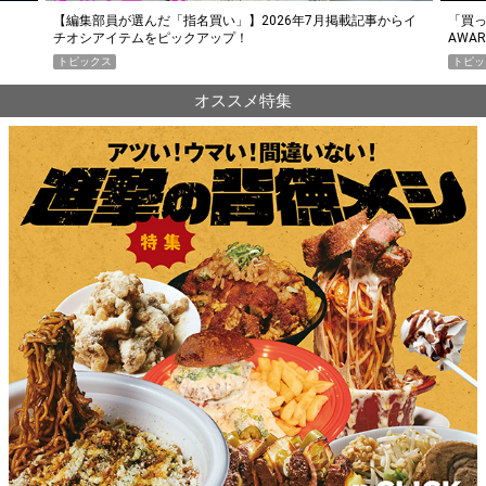
らイ
「買って損なし」の極上スマホ5選【GoodsPress 2026上半期
薄着に
AWARD】
SHO
トピックス
PR
オススメ特集