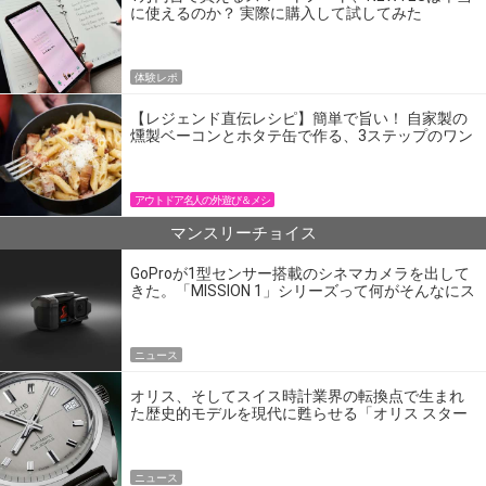
に使えるのか？ 実際に購入して試してみた
体験レポ
【レジェンド直伝レシピ】簡単で旨い！ 自家製の
燻製ベーコンとホタテ缶で作る、3ステップのワン
パン飯
アウトドア名人の外遊び＆メシ
マンスリーチョイス
GoProが1型センサー搭載のシネマカメラを出して
きた。「MISSION 1」シリーズって何がそんなにス
ゴいの？
ニュース
オリス、そしてスイス時計業界の転換点で生まれ
た歴史的モデルを現代に甦らせる「オリス スター
エディション」
ニュース