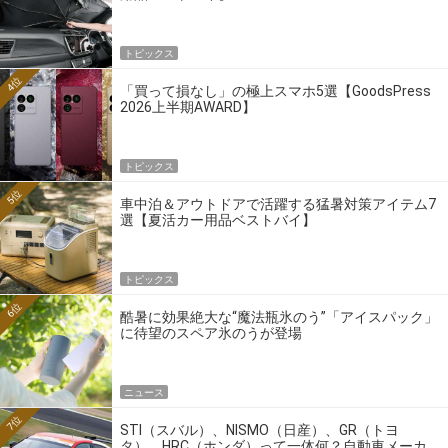
トピックス
4位
「買って損なし」の極上スマホ5選【GoodsPress
2026上半期AWARD】
トピックス
5位
車中泊＆アウトドアで活躍する猛暑対策アイテム7
選【夏活カー用品ベストバイ】
トピックス
6位
酷暑に効果絶大な“魔法瓶氷のう”「アイスパック」
に待望のスペア氷のうが登場
ニュース
7位
STI（スバル）、NISMO（日産）、GR（トヨ
タ）、HRC（ホンダ）って一体何？自動車メーカ