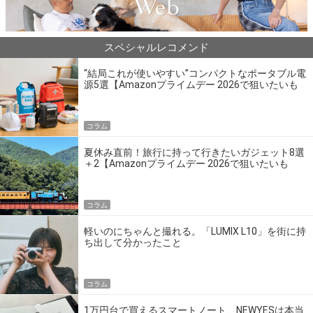
スペシャルレコメンド
“結局これが使いやすい”コンパクトなポータブル電
源5選【Amazonプライムデー 2026で狙いたいも
の】
コラム
夏休み直前！旅行に持って行きたいガジェット8選
＋2【Amazonプライムデー 2026で狙いたいも
の】
コラム
軽いのにちゃんと撮れる。「LUMIX L10」を街に持
ち出して分かったこと
コラム
1万円台で買えるスマートノート、NEWYESは本当