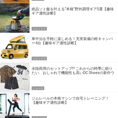
絶品ソト飯を叶える“本格”野外調理ギア5選【趣味
ギア適性診断】
トピックス
車中泊を手軽に楽しめる！充実装備の軽キャンパ
ー4台【趣味ギア適性診断】
トピックス
水陸両用のセットアップ!? これからの時季に頼り
たい、おしゃれで機能性も高いDC Shoesの新作ウ
エア
ニュース
ジムレベルの本格マシンで自宅トレーニング！
【趣味ギア適性診断】