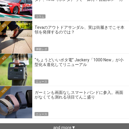
ーの4大ワークスブランドを探る
コラム
8位
Tevaのアウトドアサンダル、実は街履きでこそ本
領を発揮するのでは？
体験レポ
9位
“ちょうどいいポタ電” Jackery「1000 New」が小
型化＆進化してリニューアル
ニュース
10位
ガーミンも画面なしスマートバンドに参入。画面
がなくても測れる項目てんこ盛り
ニュース
and more▼