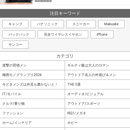
トピックス
注目キーワード
キャンプ
パナソニック
スニーカー
Makuake
バックパック
完全ワイヤレスイヤホン
iPhone
サンコー
カテゴリ
進撃の背徳メシ
ギルティ飯は大人のロマン
梅雨モノグランプリ2026
アウトドア名人の外遊び＆メシ
今どきメンズは外見も磨かないと！
THE 5選
IT/モバイル
オーディオ/ビジュアル
クルマ/乗り物
アウトドア/スポーツ
ファッション
時計/メガネ
ホーム/インテリア
ホビー