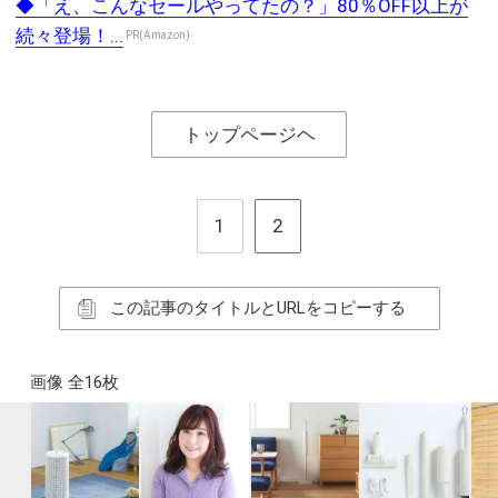
◆「え、こんなセールやってたの？」80％OFF以上が
続々登場！...
PR(Amazon)
トップページヘ
1
2
この記事のタイトルとURLをコピーする
画像 全16枚