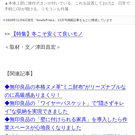
▲本体上部に操作ボタンが付いている。これを設置しておけば、日常で
手軽にCDが聴ける。リモコンも付属
※2020年11月6日発売「GoodsPress」12月号掲載記事をもとに構成しています
>>
【特集】冬こそ安くて良いモノ
＜取材・文／津田昌宏＞
【関連記事】
◆無印良品の本格ヌメ革“ミニ財布”がリーズナブルな
のに高級感ありまくり！
◆無印良品の「ワイヤーバスケット」で“隠さずキレ
イ”な収納を実現できました
◆無印良品の「壁に付けられる家具」を導入したら作
業スペースが心地良くなりました