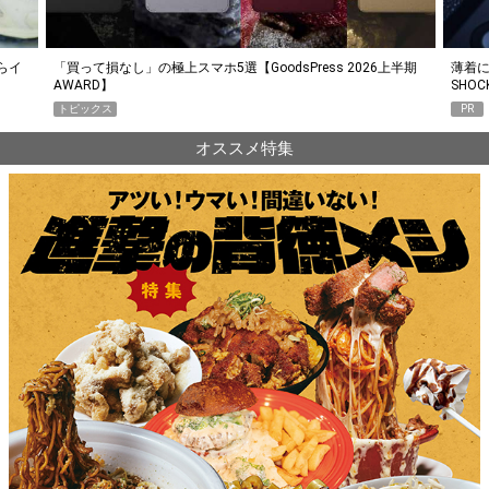
らイ
「買って損なし」の極上スマホ5選【GoodsPress 2026上半期
薄着に
AWARD】
SHO
トピックス
PR
オススメ特集