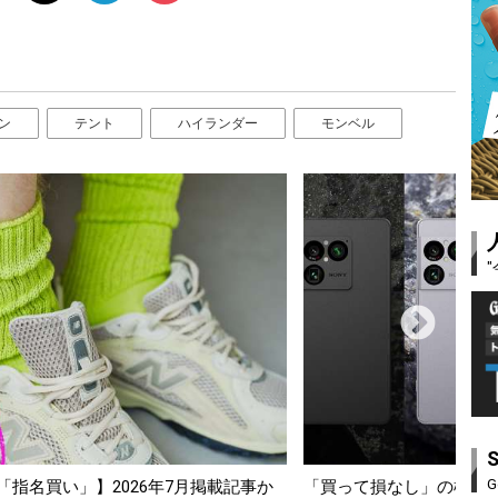
ン
テント
ハイランダー
モンベル
G
スマホ5選【GoodsPress 2026上半
薄着になる季節の夏こそ“