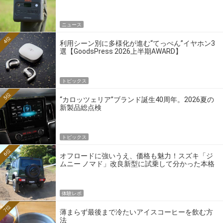
ニュース
4位
利用シーン別に多様化が進む“てっぺん”イヤホン3
選【GoodsPress 2026上半期AWARD】
トピックス
5位
“カロッツェリア”ブランド誕生40周年。2026夏の
新製品総点検
トピックス
6位
オフロードに強いうえ、価格も魅力！スズキ「ジ
ムニー ノマド」改良新型に試乗して分かった本格
クロカンの実力
体験レポ
7位
薄まらず最後まで冷たいアイスコーヒーを飲む方
法