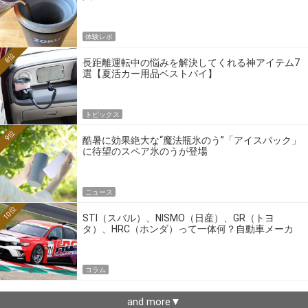
体験レポ
8位
長距離運転中の悩みを解決してくれる神アイテム7
選【夏活カー用品ベストバイ】
トピックス
9位
酷暑に効果絶大な“魔法瓶氷のう”「アイスパック」
に待望のスペア氷のうが登場
ニュース
10位
STI（スバル）、NISMO（日産）、GR（トヨ
タ）、HRC（ホンダ）って一体何？自動車メーカ
ーの4大ワークスブランドを探る
コラム
and more▼