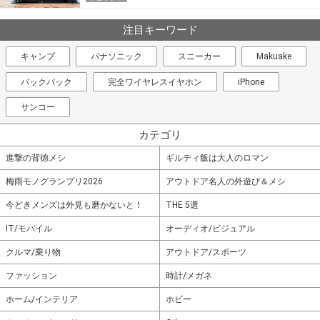
注目キーワード
キャンプ
パナソニック
スニーカー
Makuake
バックパック
完全ワイヤレスイヤホン
iPhone
サンコー
カテゴリ
進撃の背徳メシ
ギルティ飯は大人のロマン
梅雨モノグランプリ2026
アウトドア名人の外遊び＆メシ
今どきメンズは外見も磨かないと！
THE 5選
IT/モバイル
オーディオ/ビジュアル
クルマ/乗り物
アウトドア/スポーツ
ファッション
時計/メガネ
ホーム/インテリア
ホビー