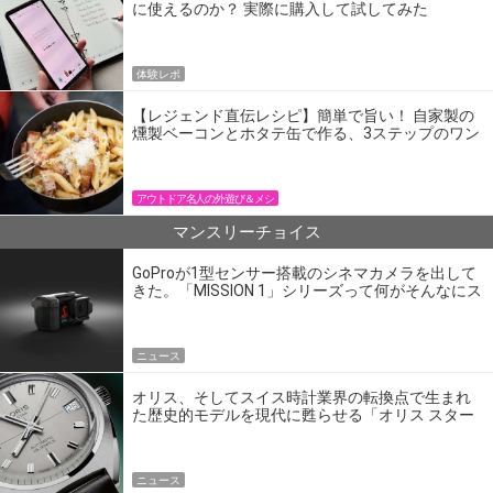
に使えるのか？ 実際に購入して試してみた
体験レポ
【レジェンド直伝レシピ】簡単で旨い！ 自家製の
燻製ベーコンとホタテ缶で作る、3ステップのワン
パン飯
アウトドア名人の外遊び＆メシ
マンスリーチョイス
GoProが1型センサー搭載のシネマカメラを出して
きた。「MISSION 1」シリーズって何がそんなにス
ゴいの？
ニュース
オリス、そしてスイス時計業界の転換点で生まれ
た歴史的モデルを現代に甦らせる「オリス スター
エディション」
ニュース