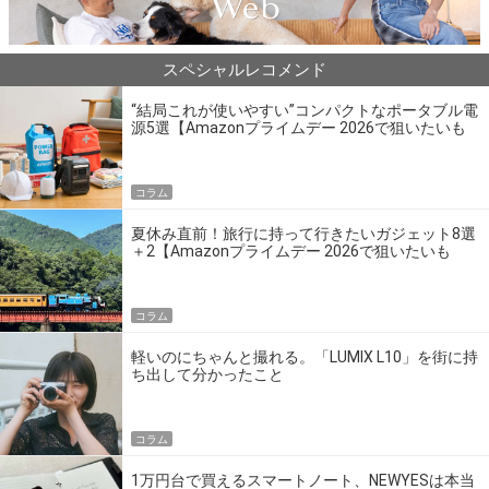
スペシャルレコメンド
“結局これが使いやすい”コンパクトなポータブル電
源5選【Amazonプライムデー 2026で狙いたいも
の】
コラム
夏休み直前！旅行に持って行きたいガジェット8選
＋2【Amazonプライムデー 2026で狙いたいも
の】
コラム
軽いのにちゃんと撮れる。「LUMIX L10」を街に持
ち出して分かったこと
コラム
1万円台で買えるスマートノート、NEWYESは本当