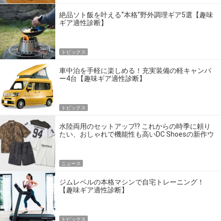
絶品ソト飯を叶える“本格”野外調理ギア5選【趣味
ギア適性診断】
トピックス
車中泊を手軽に楽しめる！充実装備の軽キャンパ
ー4台【趣味ギア適性診断】
トピックス
水陸両用のセットアップ!? これからの時季に頼り
たい、おしゃれで機能性も高いDC Shoesの新作ウ
エア
ニュース
ジムレベルの本格マシンで自宅トレーニング！
【趣味ギア適性診断】
トピックス