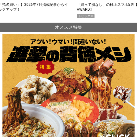
らイ
「買って損なし」の極上スマホ5選【GoodsPress 2026上半期
薄着に
AWARD】
SHO
トピックス
PR
オススメ特集