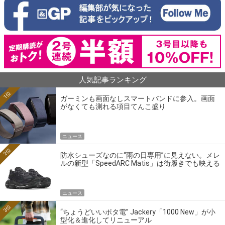
人気記事ランキング
1位
ガーミンも画面なしスマートバンドに参入。画面
がなくても測れる項目てんこ盛り
ニュース
2位
防水シューズなのに“雨の日専用”に見えない。メレ
ルの新型「SpeedARC Matis」は街履きでも映える
ニュース
3位
“ちょうどいいポタ電” Jackery「1000 New」が小
型化＆進化してリニューアル