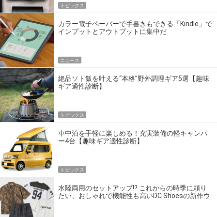
トピックス
カラー電子ペーパーで手書きもできる「Kindle」で
インプットとアウトプットに集中だ
ニュース
絶品ソト飯を叶える“本格”野外調理ギア5選【趣味
ギア適性診断】
トピックス
車中泊を手軽に楽しめる！充実装備の軽キャンパ
ー4台【趣味ギア適性診断】
トピックス
水陸両用のセットアップ!? これからの時季に頼り
たい、おしゃれで機能性も高いDC Shoesの新作ウ
エア