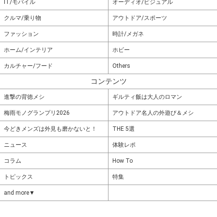
IT/モバイル
オーディオ/ビジュアル
クルマ/乗り物
アウトドア/スポーツ
ファッション
時計/メガネ
ホーム/インテリア
ホビー
カルチャー/フード
Others
コンテンツ
進撃の背徳メシ
ギルティ飯は大人のロマン
梅雨モノグランプリ2026
アウトドア名人の外遊び＆メシ
今どきメンズは外見も磨かないと！
THE 5選
ニュース
体験レポ
コラム
How To
トピックス
特集
and more▼