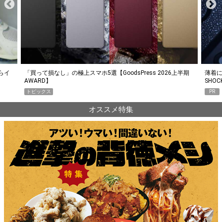
らイ
「買って損なし」の極上スマホ5選【GoodsPress 2026上半期
薄着に
AWARD】
SHO
トピックス
PR
オススメ特集