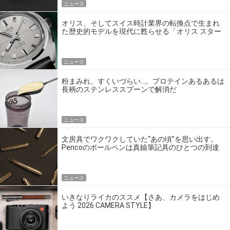
ニュース
オリス、そしてスイス時計業界の転換点で生まれ
た歴史的モデルを現代に甦らせる「オリス スター
エディション」
ニュース
粉まみれ、すくいづらい…。プロテインあるあるは
長柄のステンレススプーンで解消だ
ニュース
文房具でワクワクしていた“あの頃”を思い出す。
Pencoのボールペンは真鍮筆記具のひとつの到達
点だ
ニュース
いきなりライカのススメ【さあ、カメラをはじめ
よう 2026 CAMERA STYLE】