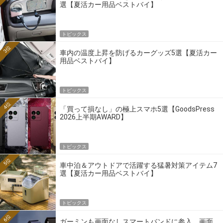
選【夏活カー用品ベストバイ】
トピックス
3位
車内の温度上昇を防げるカーグッズ5選【夏活カー
用品ベストバイ】
トピックス
4位
「買って損なし」の極上スマホ5選【GoodsPress
2026上半期AWARD】
トピックス
5位
車中泊＆アウトドアで活躍する猛暑対策アイテム7
選【夏活カー用品ベストバイ】
トピックス
6位
ガーミンも画面なしスマートバンドに参入。画面