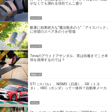
がなくても測れる項目てんこ盛り
ニュース
7位
酷暑に効果絶大な“魔法瓶氷のう”「アイスパック」
に待望のスペア氷のうが登場
ニュース
8位
Tevaのアウトドアサンダル、実は街履きでこそ本
領を発揮するのでは？
体験レポ
9位
STI（スバル）、NISMO（日産）、GR（トヨ
タ）、HRC（ホンダ）って一体何？自動車メーカ
ーの4大ワークスブランドを探る
コラム
10位