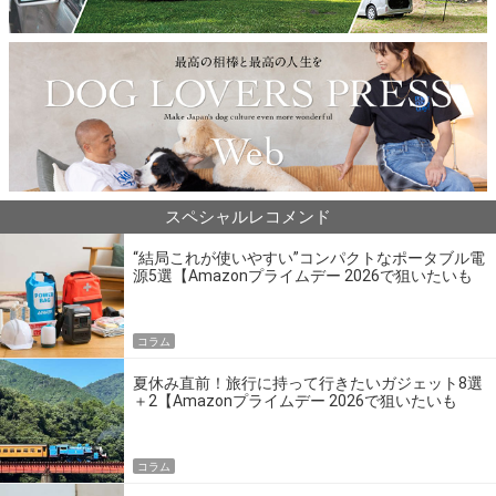
スペシャルレコメンド
“結局これが使いやすい”コンパクトなポータブル電
源5選【Amazonプライムデー 2026で狙いたいも
の】
コラム
夏休み直前！旅行に持って行きたいガジェット8選
＋2【Amazonプライムデー 2026で狙いたいも
の】
コラム