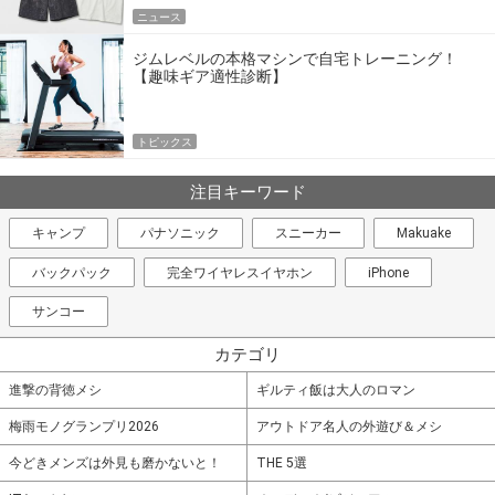
ニュース
ジムレベルの本格マシンで自宅トレーニング！
【趣味ギア適性診断】
トピックス
注目キーワード
キャンプ
パナソニック
スニーカー
Makuake
バックパック
完全ワイヤレスイヤホン
iPhone
サンコー
カテゴリ
進撃の背徳メシ
ギルティ飯は大人のロマン
梅雨モノグランプリ2026
アウトドア名人の外遊び＆メシ
今どきメンズは外見も磨かないと！
THE 5選