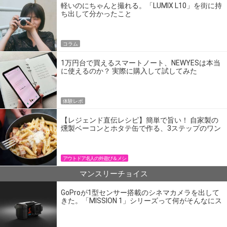
軽いのにちゃんと撮れる。「LUMIX L10」を街に持
ち出して分かったこと
コラム
1万円台で買えるスマートノート、NEWYESは本当
に使えるのか？ 実際に購入して試してみた
体験レポ
【レジェンド直伝レシピ】簡単で旨い！ 自家製の
燻製ベーコンとホタテ缶で作る、3ステップのワン
パン飯
アウトドア名人の外遊び＆メシ
マンスリーチョイス
GoProが1型センサー搭載のシネマカメラを出して
きた。「MISSION 1」シリーズって何がそんなにス
ゴいの？